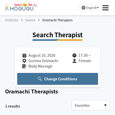
Users
No.1
※
English
HOGUGU
Gunma
Oramachi Therapists
Search Therapist
August 10, 2026
17:30
~
Gunma Oramachi
Female
Body Massage
Change Conditions
Oramachi
Therapists
1
results