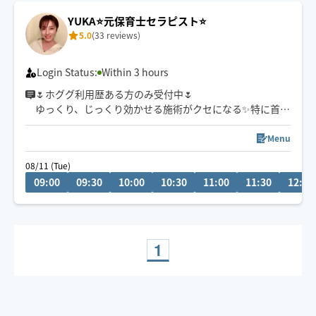
YUKA⭐️元保育士セラピスト⭐️
5.0
(33 reviews)
Login Status:
Within 3 hours
🌷ホググ利用歴ある方のみ受付中🌷
ゆっくり、じっくり効かせる施術がクセになる✨特に首の
施術は絶賛していただけます。優しい圧、しっかり圧、
両方得意です♪
Menu
保育士経験を活かした、癒し、安心感と、
08/11 (Tue)
優しい手、温かい手と驚かれる自慢の手で、頑張り続け
09:00
09:30
10:00
10:30
11:00
11:30
12:00
ている身体と心に寄り添い、癒します✨
終わった後の身体の軽さ、スッキリ感もしっかり実感し
ていただけます🫡✨
⭐︎明るくてよく笑い話しやすい性格です
1