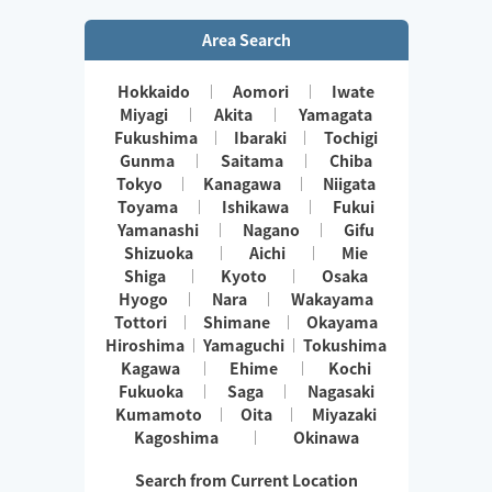
Area Search
Hokkaido
Aomori
Iwate
Miyagi
Akita
Yamagata
Fukushima
Ibaraki
Tochigi
Gunma
Saitama
Chiba
Tokyo
Kanagawa
Niigata
Toyama
Ishikawa
Fukui
Yamanashi
Nagano
Gifu
Shizuoka
Aichi
Mie
Shiga
Kyoto
Osaka
Hyogo
Nara
Wakayama
Tottori
Shimane
Okayama
Hiroshima
Yamaguchi
Tokushima
Kagawa
Ehime
Kochi
Fukuoka
Saga
Nagasaki
Kumamoto
Oita
Miyazaki
Kagoshima
Okinawa
Search from Current Location