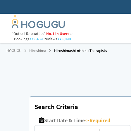
"Outcall Relaxation"
No.1 in Users
※
Bookings
335,439
Reviews
225,090
HOGUGU
Hiroshima
Hiroshimashi-nishiku Therapists
Search Criteria
Start Date & Time
※
Required