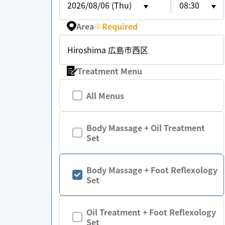
2026/08/06 (Thu)
08:30
Area
※
Required
Hiroshima 広島市西区
Treatment Menu
All Menus
Body Massage + Oil Treatment
Set
Body Massage + Foot Reflexology
Set
Oil Treatment + Foot Reflexology
Set