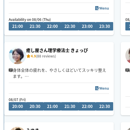
皆さまのおかげで中四国1位になれました🏅🌟ありが
Menu
とうございます✨🥹✨
Availability on 08/06 (Thu)
08/07 (F
08
21:00
21:30
22:00
22:30
23:00
23:30
00:0
お客様のお好みご要望に寄り添ったオーダーメイド
施術👐✨
ほぐしと癒しの両方を味わえるお手入れをさせて頂
癒し屋さん理学療法士 きょっぴ
きます👐✨️是非お身体をゆだねて下さい😊
4.9
(88 reviews)
身体全体の疲れを、やさしくほどいてスッキリ整え
ます。
出張先での疲れや、デスクワークによる首・肩・腰
の重だるさなど、日々の疲れに。
Menu
その日の状態に合わせた“ちょうどいいケア”で、終
08/07 (Fri)
08/08 (
わったあとにしっかり軽さを実感していただけま
20:00
20:30
21:00
21:30
22:00
22:30
09:0
す。
「なんとなくしんどい」を我慢せず、今のうちに整
えませんか？
当日予約も大歓迎です✨