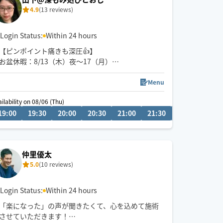
4.9
(13 reviews)
Login Status:
Within 24 hours
【ピンポイント痛きも深圧👍】
お盆休暇：8/13（木）夜〜17（月）
​「山下さんじゃないと届かない！」
と指名される、芯まで届く深い圧のほぐしが得意で
Menu
す。
ailability on 08/06 (Thu)
張りすぎて触られるだけで痛いお疲れを、優しく
19:00
17:30
19:30
18:00
20:00
18:30
20:30
19:00
21:00
19:30
21:30
22:00
22:3
徐々にほぐすのもお任せください💪
​元・百貨店内サロンで培った安心の技術とマナー
で、贅沢な癒しの時間をお届けします。
セラピスト歴8年
仲里優太
5.0
(10 reviews)
Login Status:
Within 24 hours
「楽になった」の声が聞きたくて、心を込めて施術
させていただきます！