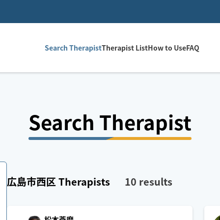
Search Therapist
Therapist List
How to Use
FAQ
Search Therapist
広島市西区
Therapists
10
results
松本蒼磨