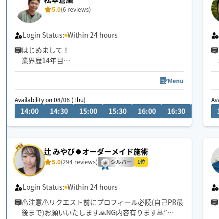
5.0
(6 reviews)
Login Status:
Within 24 hours
はじめまして！
業界歴14年目
柔道整復師の資格保有
接骨院やリラクゼーション業界で多くのお客様の施
Menu
術に携わってきました。
Availability on 08/06 (Thu)
Av
14:00
14:30
15:00
15:30
16:00
16:30
17:00
接骨院では院長経験もあり、体のお悩みに幅広く対
応しております。
ただ強く押すだけではなく、お体の状態や反応を見
辻 みやび🍀オーダーメイド施術
ながら、負担の少ない施術を心がけています。
5.0
(294 reviews)
シルバー
1位
「疲れが抜けない」
「首肩腰がつらい」
Login Status:
Within 24 hours
「どこへ行ってもスッキリしない」
⚠️注意⚠️リクエスト前にプロフィール必読(自己PR最
後まで)お願いいたします🙏NG内容有ります🙇”
そんな方はぜひ一度ご相談ください。