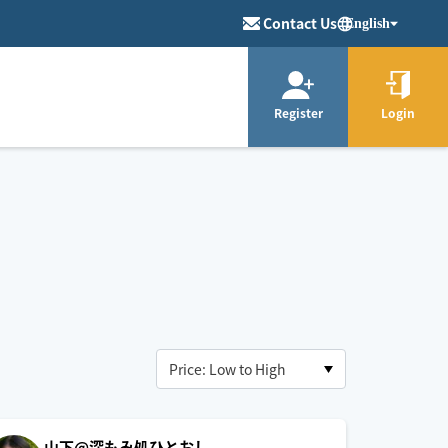
Contact Us
English
Register
Login
山下@深もみ処ひとおし