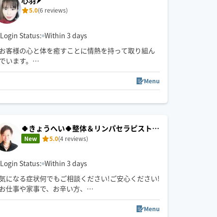
心羽🪶
5.0
(6 reviews)
Login Status:
Within 3 days
お客様の心と体を癒すことに情熱を持って取り組ん
でいます。
心と体のリラックスを体感していただければ幸いで
す。皆さまの癒しのお手伝いができることを心から
Menu
楽しみにしております。よろしくお願いいたしま
す。
平日の日中対応可能です。
🍀きょうへい🍀整体＆リンパセラピスト
土日祝、夜は出られません。
(５月より再開)
New
5.0
(4 reviews)
西区〜出発です
移動は電車🚃、バス🚌などの交通機関を利用しま
す。中心街辺りは１時間ほどかかります。
Login Status:
Within 3 days
気になる症状何でもご相談ください!ご安心ください!
お仕事や家事で、お辛い方、
マタニティまで実績多数
お客様に寄り添う接客と施術を！
Menu