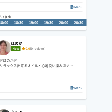
※車移動の為、駐車場の有無を教えていただけると
Menu
嬉しいです🙇
ri)
/07 (Fri)
※施術中、運転中などで返信が遅れる場合がござい
0
18:00
00:30
18:30
01:00
19:00
01:30
19:30
02:00
20:00
02:30
20:30
21:00
21:3
ます。
ほのか
New
0.0
(0 reviews)
🌾ほのか🌾
リラックス出来るオイルと心地良い揉みほぐし✨️
お客様の笑顔が嬉しいです🍀
Sat)
Menu
0
09:30
10:00
10:30
11:00
11:30