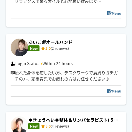
リラックス出来るオイルと心地良い揉みほぐし✨️
お客様の笑顔が嬉しいです🍀
Menu
あいこ🌈オールハンド
New
5.0
(2 reviews)
Login Status:
Within 24 hours
疲れた身体を癒したい方、デスクワークで肩周りガチガ
チの方、家事育児でお疲れの方はお任せください♪
Menu
🍀きょうへい🍀整体＆リンパセラピスト(５月
より再開)
New
5.0
(4 reviews)