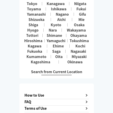
Tokyo
Kanagawa
Niigata
Toyama
Ishikawa
Fukui
Yamanashi
Nagano
Gifu
Shizuoka
Aichi
Mie
Shiga
Kyoto
Osaka
Hyogo
Nara
Wakayama
Tottori
Shimane
Okayama
Hiroshima
Yamaguchi
Tokushima
Kagawa
Ehime
Kochi
Fukuoka
Saga
Nagasaki
Kumamoto
Oita
Miyazaki
Kagoshima
Okinawa
Search from Current Location
How to Use
FAQ
Terms of Use