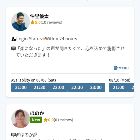
仲里優太
5.0
(10 reviews)
Login Status:
Within 24 hours
「楽になった」の声が聞きたくて、心を込めて施術させ
ていただきます！
※車移動の為、駐車場の有無を教えていただけると嬉し
Menu
いです🙇
Availability on 08/08 (Sat)
08/10 (Mon)
※施術中、運転中などで返信が遅れる場合がございま
21:00
21:30
22:00
22:30
23:00
21:00
21:
す。
ほのか
New
0.0
(0 reviews)
🌾ほのか🌾