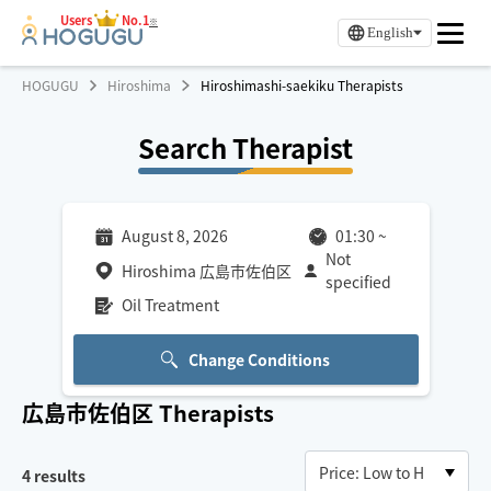
Users
No.1
※
English
HOGUGU
Hiroshima
Hiroshimashi-saekiku Therapists
Search Therapist
August 8, 2026
01:30
~
Not
Hiroshima 広島市佐伯区
specified
Oil Treatment
Change Conditions
広島市佐伯区
Therapists
4
results