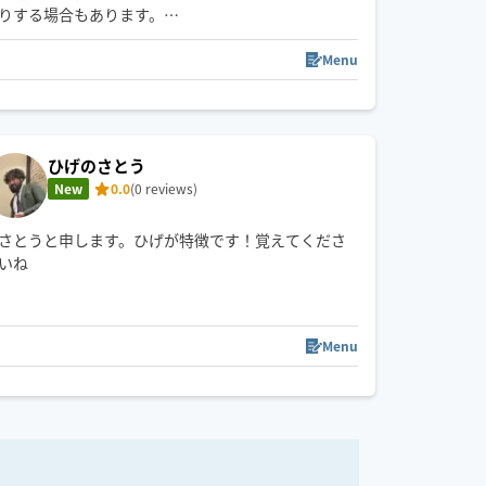
りする場合もあります。
【最大120分まで】
フットセットはハンドトリートメントです🙇
Menu
🌿本業の施術によりお返事が遅くなる場合がありま
す事をご承知おき下さい🙇
🌿主な出発駅はJR厚別駅か地下鉄新さっぽろ駅と、
本業の西18丁目駅です。
ひげのさとう
🌿対応エリア拡大中ですが伺えない場合もあります
New
0.0
(0 reviews)
のでご了承下さい🙇
さとうと申します。ひげが特徴です！覚えてくださ
※施術時刻の変動可能な方はお知らせ下さい
いね
Menu