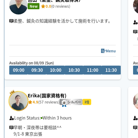
New
0.0
(0 reviews)
柔整、鍼灸の知識経験を活かして施術を行います。
Menu
Availability on 08/09 (Sun)
Av
09:00
09:30
10:00
10:30
11:00
11:30
12:00
Erika(国家資格有)
4.9
(57 reviews)
シルバー
1位
Login Status:
Within 3 hours
早朝・深夜帯は要相談^^
9/1-8 東京出張