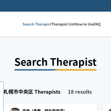
Search Therapist
Therapist List
How to Use
FAQ
Search Therapist
札幌市中央区
Therapists
18
results
吉田（柔整、鍼灸取得済）