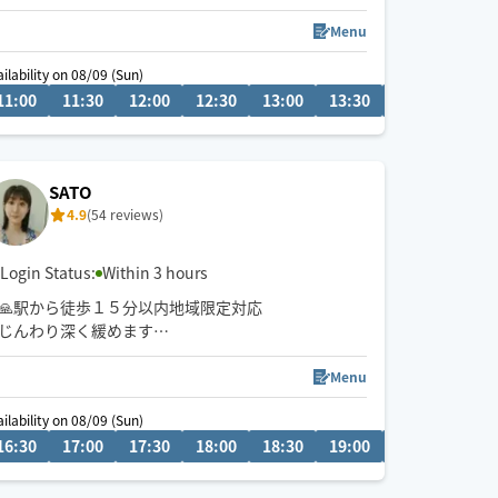
足ツボやフェイシャルマッサージ、ヘッドスパも得
意です🙆‍♀️
Menu
強揉みも対応可能です✨
ailability on 08/09 (Sun)
冬期間の移動は北広島市から主に電車、バス、徒歩
11:00
15:30
11:30
16:00
12:00
16:30
12:30
17:00
13:00
17:30
13:30
14:00
20:0
ですので1時間前のご予約の場合はお時間の変更をお
願いする場合があります。その為お早めのご予約お
願い致します🙇‍♀️車の場合もありますので近隣のパー
キングなど駐車出来る場所の有無もお知らせくださ
SATO
いませ！
4.9
(54 reviews)
Login Status:
Within 3 hours
🙏駅から徒歩１５分以内地域限定対応
じんわり深く緩めます
🪷趣味は映画を見ること
Menu
ailability on 08/09 (Sun)
08/10
0
16:30
12:00
17:00
12:30
17:30
13:00
18:00
13:30
18:30
14:00
19:00
19:30
16