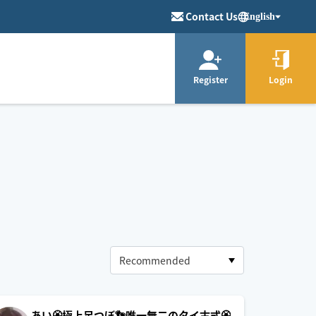
Contact Us
English
Register
Login
あい🏵極上足つぼ👣唯一無二のタイ古式🏵