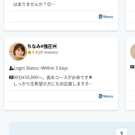
はありませんか？😌
忙しい毎日の中で、自分だけのご褒美時間をぜひお
楽しみください✨✨
Menu
◯お子様OK
◯ペットOK
もみほぐし、もみほぐし+フットセットは120分まで
ちなみ#強圧🆗
とさせていただきます🙇‍♀️
4.9
(29 reviews)
※7/25、7/26は公共交通機関での移動となります。
Login Status:
Within 3 days
90分¥10,000〜。長めコースがお🉐です🌟
しっかり圧希望の方にも対応致します✌️
交通機関を利用しております。
Menu
地下鉄から徒歩15分以上かかる場合は早めにご相談
ください♪
地下鉄東西線エリアから向かいます。
1