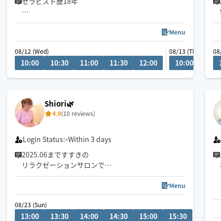
セラピスト歴18年
都内のホテルSPAでセラピストをしていました。
道内移住後はエステティシャン育成講師をしていま
Menu
す。
08/12 (Wed)
08/13 (Thu)
08
10:00
10:30
11:00
11:30
12:00
10:00
10:3
身体の不調に合わせた施術を致しますので、お悩み
をお伝え下さい！
※折りたたみベッド持参していますのでスペースの
Shiori🌿
4.9
(10 reviews)
Login Status:
Within 3 days
2025.06まですすきの
リラクゼーションサロンで
店長をしておりました💄
筋膜リリースでお辛い箇所まで
Menu
ぐぐっと深く届かせます🤝
08/23 (Sun)
強もみ希望の方もお任せ下さい👍❣️
13:00
13:30
14:00
14:30
15:00
15:30
施術後は目の開きが良くなると