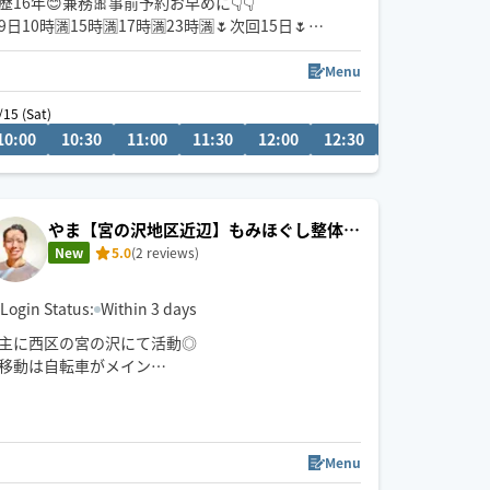
歴16年😊兼務🎀事前予約お早めに👇👇
9日10時🈵15時🈵17時🈵23時🈵🌷次回15日🌷
10〜14お休み
17日22時半🈵
Menu
22日10時🈵
/15 (Sat)
08/14 (Fri)
28日10時🈵
0
10:00
11:00
10:30
11:30
11:00
12:00
11:30
10:00
12:00
10:30
12:30
13:00
13:3
4日20時🈵
5日19時🈵
6日19時🈵
やま【宮の沢地区近辺】もみほぐし整体と
📌円山エリア発多めです🚴
腸もみが人気⭐︎
New
5.0
(2 reviews)
施術中は返答が遅くなりますが、終了次第お返し致
します🌱
Login Status:
Within 3 days
➡️HOGUGU外施術中の場合も有。
主に西区の宮の沢にて活動◎
移動は自転車がメイン
遠方は公共交通機関を使用
出発は宮の沢駅エリアです。
ご家族やご友人と交代でもお受けできます。(※お二
人様合計120分以上で可◎)
Menu
施術中、メッセージの返答が遅くなりますが、