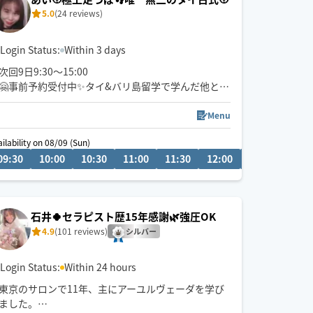
5.0
(24 reviews)
Login Status:
Within 3 days
次回9日9:30～15:00
🤗事前予約受付中✨タイ&バリ島留学で学んだ他とは
違う本格的な施術を受けてみませんか？！
✨ｵｽｽﾒ全身疲労回復＝120分ｺｰｽ✨
Menu
お試しは60or90分
ailability on 08/09 (Sun)
09:30
12:30
10:00
13:00
10:30
13:30
11:00
14:00
11:30
14:30
12:00
12:30
13:0
車か公共交通機関での移動ですが、吹雪などの悪天
候時は車は使えないので伺えないエリアあります🙏
💦
石井🍀セラピスト歴15年感謝🌿強圧OK
タイ古式を本格的に受けたい方は床にマットや布団
4.9
(101 reviews)
を敷いた上での施術がｵｽｽﾒ！もちろんベットでも大
シルバー
丈夫です😄
Login Status:
Within 24 hours
東京のサロンで11年、主にアーユルヴェーダを学び
ました。