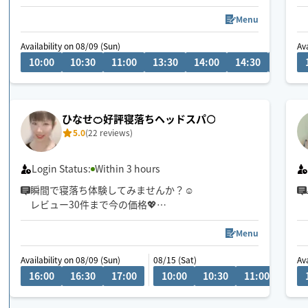
Menu
Availability on 08/09 (Sun)
Av
10:00
10:30
11:00
13:30
14:00
14:30
15:00
ひなせ🍊好評寝落ちヘッドスパ🌕
5.0
(22 reviews)
Login Status:
Within 3 hours
瞬間で寝落ち体験してみませんか？☺️
レビュー30件まで今の価格💖
身体が喜ぶ施術であなたが楽になるお手伝いをさせ
てください✨
Menu
オプションでフェイス、ハンドも🆗ご希望の方は予
Availability on 08/09 (Sun)
08/15 (Sat)
Av
約リクエストのコメント欄にて承ります💁‍♀️
16:00
16:30
17:00
10:00
10:30
11:00
11:3