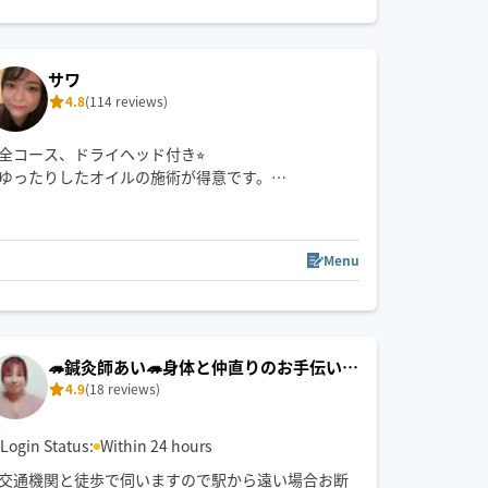
終了後必ずお返しします。
→ HOGUGU以外での施術中の場合も有り
サワ
◎人気メニューはもみほぐしと受ける腸もみ
4.8
(114 reviews)
↓下記の《確認事項》を必ずご確認ください↓
全コース、ドライヘッド付き⭐︎
ゆったりしたオイルの施術が得意です。
中央区北5条〜南22条、東4丁目〜西15丁目くらいま
でを移動可能範囲とさせて頂いております。
Menu
🦔鍼灸師あい🦔身体と仲直りのお手伝いし
4.9
(18 reviews)
ます✨駅から10分以内歓迎！
Login Status:
Within 24 hours
交通機関と徒歩で伺いますので駅から遠い場合お断