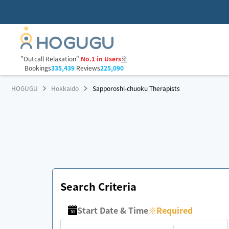
"Outcall Relaxation"
No.1 in Users
※
Bookings
335,439
Reviews
225,090
HOGUGU
Hokkaido
Sapporoshi-chuoku Therapists
Search Criteria
Start Date & Time
※
Required