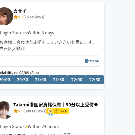
カサイ
5.0
(75 reviews)
Login Status:
Within 3 days
お客様に合わせた施術をしていきたいと思います。
白石区大歓迎
Menu
ailability on 08/09 (Sun)
08/10
20:00
20:30
21:00
21:30
22:00
22:30
23:00
20
Takemi🌞国家資格保有｜90分以上受付🍀
5.0
(899 reviews)
ゴールド
Login Status:
Within 24 hours