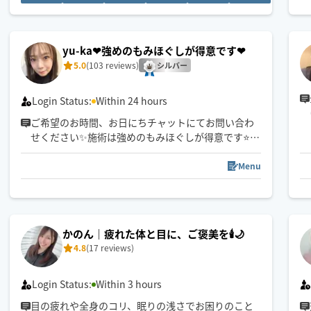
お声を頂く事が多いです🌿
中央区のみ対応可⭕️✨
yu-ka❤︎強めのもみほぐしが得意です❤︎
5.0
(103 reviews)
シルバー
Login Status:
Within 24 hours
ご希望のお時間、お日にちチャットにてお問い合わ
せください✨施術は強めのもみほぐしが得意です⭐️
日々の疲れを癒せる様、心を込めて施術致します🥰
基本、恵庭市からの出張になります。
Menu
22:00以降のご予約は90分以上でお願い致します。
※駐車場がない場合、訪問先から遠い場合はお断り
する事もございます。
ご了承ください。
かのん｜疲れた体と目に、ご褒美を🕯️🌙
4.8
(17 reviews)
Login Status:
Within 3 hours
目の疲れや全身のコリ、眠りの浅さでお困りのこと