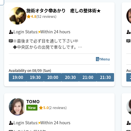
施術オタク🤓あかり 癒しの整体術★
4.8
(52 reviews)
Login Status:
Within 24 hours
※最後まで必ず目を通して下さい🫶
◆中央区からの出発で車なしです。
◇シフト×でも事前にお問い合わせ頂けるとお伺い
出来る事がありますのでお気軽にお問い合わせ下さ
Menu
い♪
Availability on 08/09 (Sun)
Av
🫶可能エリア🫶
19:00
19:30
20:00
20:30
21:00
21:30
札幌駅、大通駅、すすきの、バスセンター前駅【徒
歩5分以内】🙏白石区、豊平区は場所や予約時間によ
ってお断りする事がございます。
‪❣️オススメメニュー❣️
TOMO
もみほぐし
New
5.0
(2 reviews)
もみほぐし＋オイルリンパ
Login Status:
Within 24 hours