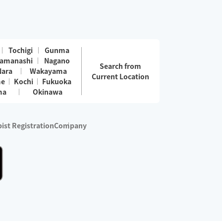
Tochigi
Gunma
amanashi
Nagano
Search from
Nara
Wakayama
Current Location
me
Kochi
Fukuoka
ma
Okinawa
ist Registration
Company