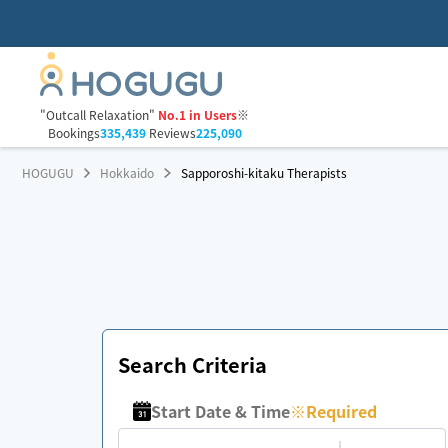
"Outcall Relaxation"
No.1 in Users
※
Bookings
335,439
Reviews
225,090
HOGUGU
Hokkaido
Sapporoshi-kitaku Therapists
Search Criteria
Start Date & Time
※
Required