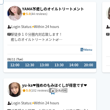
6日19時🈵
YAMA🍑癒しのオイルトリートメント
5.0
(44 reviews)
📌円山エリア発多めです🚴
施術中は返答が遅くなりますが、終了次第お返し致
Login Status:
Within 24 hours
します🌱
駅徒歩１０分圏内対応致します！
➡️HOGUGU外施術中の場合も有。
癒しのオイルトリートメント🌿
お客様一人一人に寄り添い、お身体のお疲れ、心の
疲れを取り除きます😌
Menu
居心地のいい空間づくりと、気持ちの良い愛の手🫶
08/11 (Tue)
🏻で癒しのお手伝いさせていただきます。
12:00
12:30
13:00
13:30
14:00
20:00
20:30
日々のストレスから解放されましょう✨
⚠︎動物苦手なので、飼っている方はゲージに入れる
か、施術するお部屋にこないよう対応お願い致しま
yu-ka❤︎強めのもみほぐしが得意です❤︎
す🙇
5.0
(102 reviews)
シルバー
Login Status:
Within 24 hours