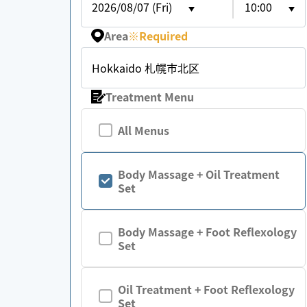
2026/08/07 (Fri)
10:00
Area
※
Required
Hokkaido 札幌市北区
Treatment Menu
All Menus
Body Massage + Oil Treatment
Set
Body Massage + Foot Reflexology
Set
Oil Treatment + Foot Reflexology
Set