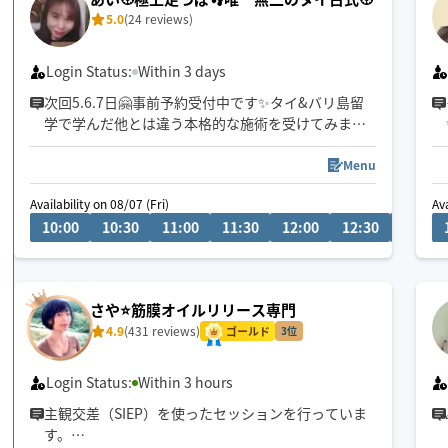
5.0
(24 reviews)
Login Status:
Within 3 days
次回5.6.7日🤗事前予約受付中です✨タイ&バリ島留
学で学んだ他とは違う本格的な施術を受けてみませ
んか？！
✨ｵｽｽﾒ全身疲労回復＝120分ｺｰｽ✨
Menu
お試しは60or90分
Availability on 08/07 (Fri)
Ava
10:00
10:30
11:00
11:30
12:00
12:30
13:00
車か公共交通機関での移動ですが、吹雪などの悪天
候時は車は使えないので伺えないエリアあります🙏
💦
さや⭐️筋膜オイルリリース専門
タイ古式を本格的に受けたい方は床にマットや布団
4.9
(431 reviews)
を敷いた上での施術がｵｽｽﾒ！もちろんベットでも大
ゴールド
3位
丈夫です😄
Login Status:
Within 3 hours
主観交差（SIEP）を使ったセッションを行っていま
す。