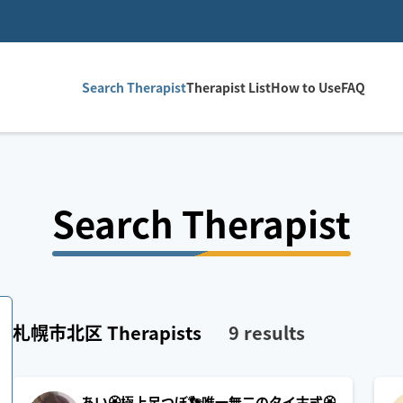
Search Therapist
Therapist List
How to Use
FAQ
Search Therapist
札幌市北区
Therapists
9
results
あい🏵極上足つぼ👣唯一無二のタイ古式🏵