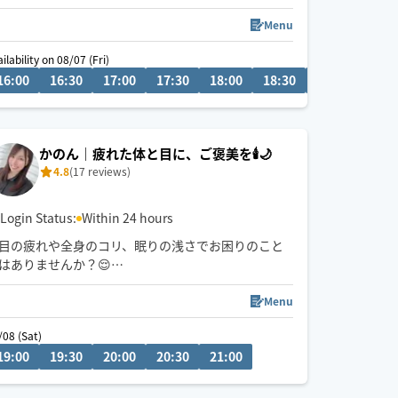
🪷趣味は映画を見ること
Menu
ilability on 08/07 (Fri)
16:00
18:30
16:30
19:00
17:00
19:30
17:30
20:00
18:00
20:30
18:30
19:00
19:3
かのん｜疲れた体と目に、ご褒美を🕯️🌙
4.8
(17 reviews)
Login Status:
Within 24 hours
目の疲れや全身のコリ、眠りの浅さでお困りのこと
はありませんか？😌
忙しい毎日の中で、自分だけのご褒美時間をぜひお
楽しみください✨✨
Menu
/08 (Sat)
◯お子様OK
19:00
13:30
19:30
14:00
20:00
14:30
20:30
15:00
21:00
22:30
◯ペットOK
もみほぐし、もみほぐし+フットセットは120分まで
とさせていただきます🙇‍♀️