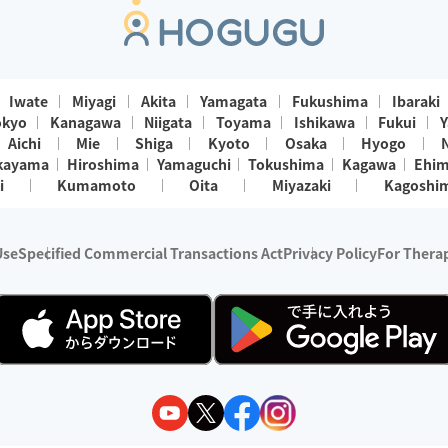
Iwate
Miyagi
Akita
Yamagata
Fukushima
Ibaraki
okyo
Kanagawa
Niigata
Toyama
Ishikawa
Fukui
Y
Aichi
Mie
Shiga
Kyoto
Osaka
Hyogo
kayama
Hiroshima
Yamaguchi
Tokushima
Kagawa
Ehi
i
Kumamoto
Oita
Miyazaki
Kagoshi
Use
Specified Commercial Transactions Act
Privacy Policy
For Therap