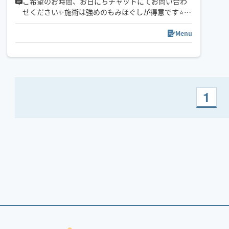
ご希望のお時間、お日にちチャットにてお問い合わ
せください✨施術は強めのもみほぐしが得意です⭐️
日々の疲れを癒せる様、心を込めて施術致します🥰
基本、恵庭市からの出張になります。
Menu
22:00以降のご予約は90分以上でお願い致します。
※駐車場がない場合、訪問先から遠い場合はお断り
する事もございます。
ご了承ください。
1