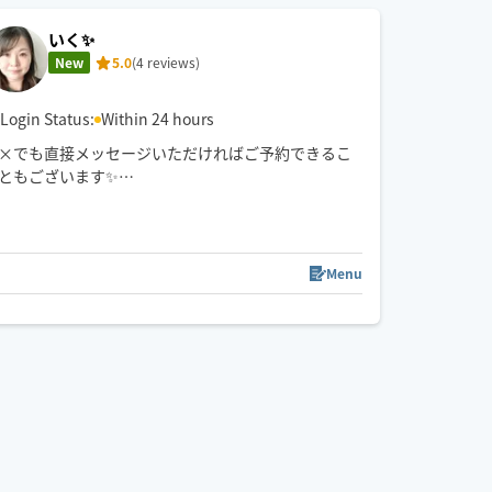
いく✨
※7/25、7/26は公共交通機関での移動となります。
New
5.0
(4 reviews)
Login Status:
Within 24 hours
×でも直接メッセージいただければご予約できるこ
ともございます✨
本業はサロン勤務のためご予約枠は少ないです🌷
✅車移動のためお近くに駐車場がある場合のみご予
08/12 (Wed)
約承ります
Menu
21:00
12:00
12:30
13:00
13:30
✅道路状況などにより到着時刻が前後する場合がご
ざいます
✅兼業のため、お返事が遅くなる場合がございます
✅ご予約枠が✖️でも直接メッセージをいただき都合が
合いましたら承れる場合もございます