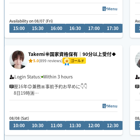
単なるリラクゼーションではなく、深いレベルで整
っていきます。
Menu
触れているのは身体ですが、内側の状態が変わって
Availability on 08/07 (Fri)
Ava
いきます。
15:00
15:30
16:00
16:30
17:00
17:30
18:00
とろける筋膜オイルリリース♡
銀座〜表参道で8年開業。
Takemi🌞国家資格保有｜90分以上受付🍀
ゆっくりとした深さの中で、しっかり変化を感じて
5.0
(899 reviews)
いただけます♡🌙
ゴールド
✦ HOGUGUアワード
Login Status:
Within 3 hours
北海道・東北エリア
歴16年😊兼務🎀事前予約お早めに👇👇
2026年 上半期 3位受賞🏆
8日19時🈵
9日23時🈵
10〜14お休み
Menu
17日22時半🈵
08/08 (Sat)
08
22日10時🈵
10:00
10:30
11:00
11:30
12:00
12:30
13:00
28日10時🈵
4日20時🈵
5日19時🈵