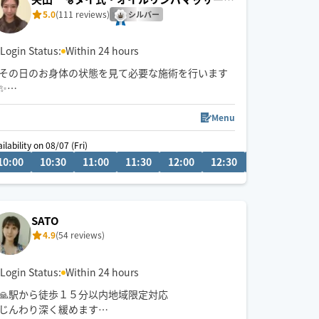
ジ・もみほぐし
5.0
(111 reviews)
シルバー
Login Status:
Within 24 hours
その日のお身体の状態を見て必要な施術を行います
✨
からだの芯までゆるめる施術が得意です！
Menu
・9:00〜17:30までご予約可能です。
ilability on 08/07 (Fri)
・温かく大きい手でゆったりとほぐしま す
10:00
13:30
10:30
14:00
11:00
14:30
11:30
15:00
12:00
15:30
12:30
13:00
13:3
・脚のだるさ、肩の重さへの施術が得意！
・ヘッドマッサージも得意です👐
🕊️ご要望があれば施術マットを持参させて頂きま
SATO
す！
4.9
(54 reviews)
※21時以降は返信が翌日になります
Login Status:
Within 24 hours
🙏駅から徒歩１５分以内地域限定対応
じんわり深く緩めます