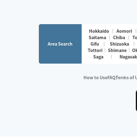
Hokkaido
Aomori
Saitama
Chiba
T
Area Search
Gifu
Shizuoka
Tottori
Shimane
O
Saga
Nagasak
How to Use
FAQ
Terms of 