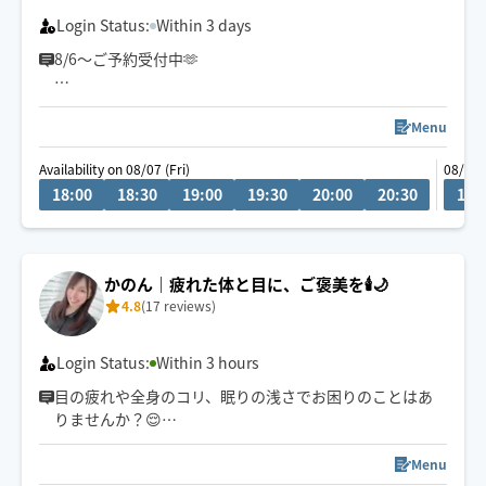
Login Status:
Within 3 days
8/6〜ご予約受付中🫶
すすきのから5-6km圏内まで伺えます！それ以上の場合
は予約状況によりますのでメッセージください🙇‍♀️
Menu
Availability on 08/07 (Fri)
08/08 
日常のお疲れを全身くまなく、リラックスしている間に
18:00
18:30
19:00
19:30
20:00
20:30
13:
解します🌙
おやすみ前のご褒美も、お疲れボディのリフレッシュも
お任せください💁‍♀️
かのん｜疲れた体と目に、ご褒美を🕯️🌙
4.8
(17 reviews)
高評価☆5ありがとうございます🥰歴15年HOGUGUは新
人です！よろしくお願いいたします🫶
Login Status:
Within 3 hours
目の疲れや全身のコリ、眠りの浅さでお困りのことはあ
りませんか？😌
忙しい毎日の中で、自分だけのご褒美時間をぜひお楽し
みください✨✨
Menu