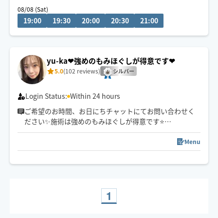
08/08 (Sat)
◯お子様OK
19:00
19:30
20:00
20:30
21:00
◯ペットOK
もみほぐし、もみほぐし+フットセットは120分までとさ
せていただきます🙇‍♀️
yu-ka❤︎強めのもみほぐしが得意です❤︎
※7/25、7/26は公共交通機関での移動となります。
5.0
(102 reviews)
シルバー
Login Status:
Within 24 hours
ご希望のお時間、お日にちチャットにてお問い合わせく
ださい✨施術は強めのもみほぐしが得意です⭐️
日々の疲れを癒せる様、心を込めて施術致します🥰
基本、恵庭市からの出張になります。
Menu
22:00以降のご予約は90分以上でお願い致します。
※駐車場がない場合、訪問先から遠い場合はお断りする
事もございます。
ご了承ください。
1