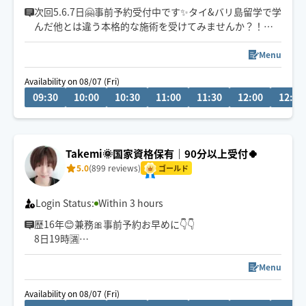
早着も🉑😊
次回5.6.7日🤗事前予約受付中です✨タイ&バリ島留学で学
んだ他とは違う本格的な施術を受けてみませんか？！
✨ｵｽｽﾒ全身疲労回復＝120分ｺｰｽ✨
お試しは60or90分
Menu
Availability on 08/07 (Fri)
車か公共交通機関での移動ですが、吹雪などの悪天候時
09:30
10:00
10:30
11:00
11:30
12:00
12:30
は車は使えないので伺えないエリアあります🙏💦
タイ古式を本格的に受けたい方は床にマットや布団を敷
いた上での施術がｵｽｽﾒ！もちろんベットでも大丈夫です
Takemi🌞国家資格保有｜90分以上受付🍀
😄
5.0
(899 reviews)
ゴールド
Login Status:
Within 3 hours
歴16年😊兼務🎀事前予約お早めに👇👇
8日19時🈵
9日23時🈵
10〜14お休み
Menu
17日22時半🈵
Availability on 08/07 (Fri)
22日10時🈵