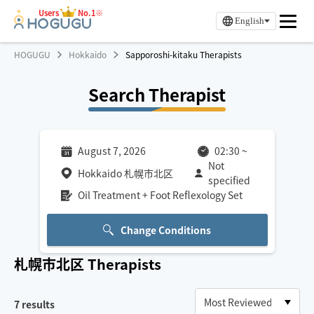
Users
No.1※
English
HOGUGU
Hokkaido
Sapporoshi-kitaku Therapists
Search Therapist
August 7, 2026
02:30
~
Not
Hokkaido 札幌市北区
specified
Oil Treatment + Foot Reflexology Set
Change Conditions
札幌市北区
Therapists
7
results