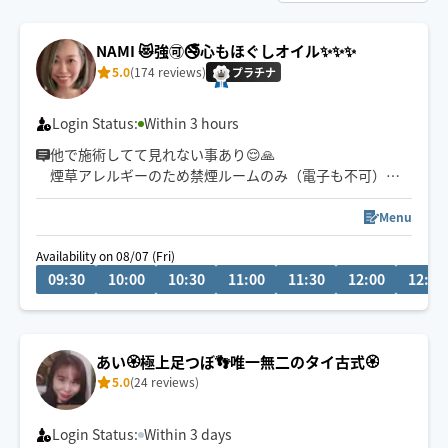
NAMI 😻強🉑🚭心もほぐしオイル✨️✨️✨️
5.0
(174 reviews)
プラチナ
Login Status:
Within 3 hours
他で施術してて見れない事あり😌🙏
煙草アレルギーのため禁煙ルームのみ（電子も不可）施
術いたします🙇‍♀️
Menu
動物アレルギー無！むしろ喜びます😍笑
Availability on 08/07 (Fri)
09:30
10:00
10:30
11:00
11:30
12:00
12:30
施術はするもされるも大好きです✨
某サロンエステにて年間指名No.1をいただいておりまし
た😘
あい🏵極上足つぼ👣唯一無二のタイ古式🏵
5.0
(24 reviews)
おかげさまでリピ多数に感謝😆ありがとうございます🙌
豊平区か狸小路辺りからの出発が多めで場所や日により
Login Status:
Within 3 days