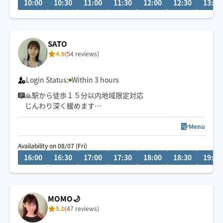
10:00
10:30
11:00
11:30
12:00
12:30
13:00
28日10時🈵
4日20時🈵
5日19時🈵
6日19時🈵
SATO
4.9
(54 reviews)
📌円山エリア発多めです🚴
施術中は返答が遅くなりますが、終了次第お返し致しま
Login Status:
Within 3 hours
す🌱
🙏駅から徒歩１５分以内地域限定対応
➡️HOGUGU外施術中の場合も有。
じんわり深く緩めます
🪷趣味は映画を見ること
Menu
Availability on 08/07 (Fri)
16:00
16:30
17:00
17:30
18:00
18:30
19:00
MOMO🌙
5.0
(47 reviews)