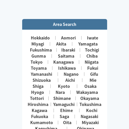
Area Search
Hokkaido
Aomori
Iwate
Miyagi
Akita
Yamagata
Fukushima
Ibaraki
Tochigi
Gunma
Saitama
Chiba
Tokyo
Kanagawa
Niigata
Toyama
Ishikawa
Fukui
Yamanashi
Nagano
Gifu
Shizuoka
Aichi
Mie
Shiga
Kyoto
Osaka
Hyogo
Nara
Wakayama
Tottori
Shimane
Okayama
Hiroshima
Yamaguchi
Tokushima
Kagawa
Ehime
Kochi
Fukuoka
Saga
Nagasaki
Kumamoto
Oita
Miyazaki
Kagoshima
Okinawa