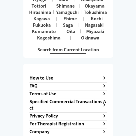
Tottori
Shimane
Okayama
Hiroshima
Yamaguchi
Tokushima
Kagawa
Ehime
Kochi
Fukuoka
Saga
Nagasaki
Kumamoto
Oita
Miyazaki
Kagoshima
Okinawa
Search from Current Location
How to Use
FAQ
Terms of Use
Specified Commercial Transactions A
ct
Privacy Policy
For Therapist Registration
Company