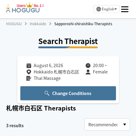
Users
No.1※
English
HOGUGU
Hokkaido
Sapporoshi-shiraishiku Therapists
Search Therapist
August 6, 2026
20:00
~
Hokkaido 札幌市白石区
Female
Thai Massage
Change Conditions
札幌市白石区
Therapists
3
results