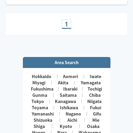
タイ古式を本格的に受けたい方は床にマットや布団を敷
いた上での施術がｵｽｽﾒ！もちろんベットでも大丈夫です
😄
1
Area Search
Hokkaido
Aomori
Iwate
Miyagi
Akita
Yamagata
Fukushima
Ibaraki
Tochigi
Gunma
Saitama
Chiba
Tokyo
Kanagawa
Niigata
Toyama
Ishikawa
Fukui
Yamanashi
Nagano
Gifu
Shizuoka
Aichi
Mie
Shiga
Kyoto
Osaka
Hyogo
Nara
Wakayama