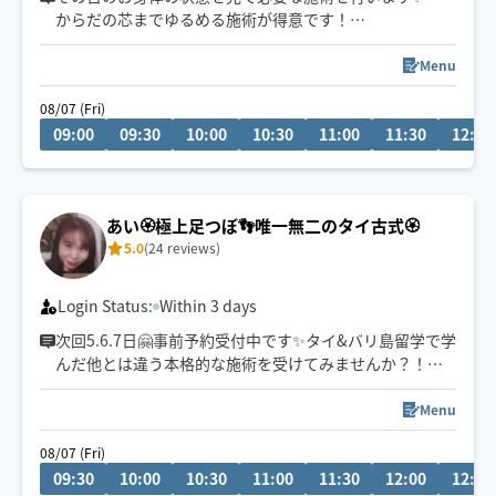
からだの芯までゆるめる施術が得意です！
・9:00〜17:30までご予約可能です。
Menu
・温かく大きい手でゆったりとほぐしま す
08/07 (Fri)
・脚のだるさ、肩の重さへの施術が得意！
09:00
09:30
10:00
10:30
11:00
11:30
12:00
・ヘッドマッサージも得意です👐
🕊️ご要望があれば施術マットを持参させて頂きます！
あい🏵極上足つぼ👣唯一無二のタイ古式🏵
※21時以降は返信が翌日になります
5.0
(24 reviews)
Login Status:
Within 3 days
次回5.6.7日🤗事前予約受付中です✨タイ&バリ島留学で学
んだ他とは違う本格的な施術を受けてみませんか？！
✨ｵｽｽﾒ全身疲労回復＝120分ｺｰｽ✨
お試しは60or90分
Menu
08/07 (Fri)
車か公共交通機関での移動ですが、吹雪などの悪天候時
09:30
10:00
10:30
11:00
11:30
12:00
12:30
は車は使えないので伺えないエリアあります🙏💦