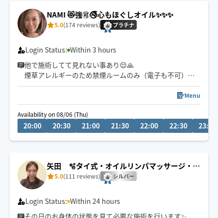
NAMI 😻強🉑🚭心もほぐしオイル✨️✨️✨️
5.0
(174 reviews)
プラチナ
Login Status:
Within 3 hours
他で施術してて見れない事あり😌🙏
煙草アレルギーのため禁煙ルームのみ（電子も不可）施
術いたします🙇‍♀️
Menu
動物アレルギー無！むしろ喜びます😍笑
Availability on 08/06 (Thu)
20:00
20:30
21:00
21:30
22:00
22:30
23:00
施術はするもされるも大好きです✨
某サロンエステにて年間指名No.1をいただいておりまし
た😘
矢田 🫧タイ式・オイルリンパマッサージ・も
みほぐし
5.0
(111 reviews)
おかげさまでリピ多数に感謝😆ありがとうございます🙌
シルバー
豊平区か狸小路辺りからの出発が多めで場所や日により
Login Status:
Within 24 hours
早着も🉑😊
その日のお身体の状態を見て必要な施術を行います✨