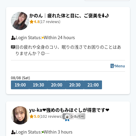
かのん｜疲れた体と目に、ご褒美を🕯️🌙
4.8
(17 reviews)
Login Status:
Within 24 hours
目の疲れや全身のコリ、眠りの浅さでお困りのことはあ
りませんか？😌
忙しい毎日の中で、自分だけのご褒美時間をぜひお楽し
みください✨✨
Menu
08/08 (Sat)
◯お子様OK
19:00
19:30
20:00
20:30
21:00
◯ペットOK
もみほぐし、もみほぐし+フットセットは120分までとさ
せていただきます🙇‍♀️
yu-ka❤︎強めのもみほぐしが得意です❤︎
※7/25、7/26は公共交通機関での移動となります。
5.0
(102 reviews)
シルバー
Login Status:
Within 3 hours