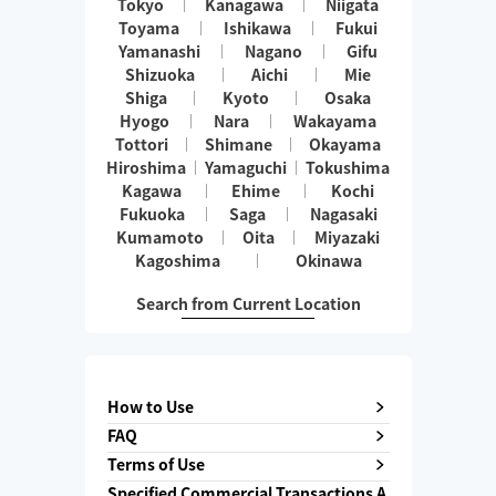
Tokyo
Kanagawa
Niigata
Toyama
Ishikawa
Fukui
Yamanashi
Nagano
Gifu
Shizuoka
Aichi
Mie
Shiga
Kyoto
Osaka
Hyogo
Nara
Wakayama
Tottori
Shimane
Okayama
Hiroshima
Yamaguchi
Tokushima
Kagawa
Ehime
Kochi
Fukuoka
Saga
Nagasaki
Kumamoto
Oita
Miyazaki
Kagoshima
Okinawa
Search from Current Location
How to Use
FAQ
Terms of Use
Specified Commercial Transactions A