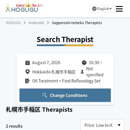
Users
No.1※
English
HOGUGU
Hokkaido
Sapporoshi-teineku Therapists
Search Therapist
August 7, 2026
16:30
~
Not
Hokkaido 札幌市手稲区
specified
Oil Treatment + Foot Reflexology Set
Change Conditions
札幌市手稲区
Therapists
2
results