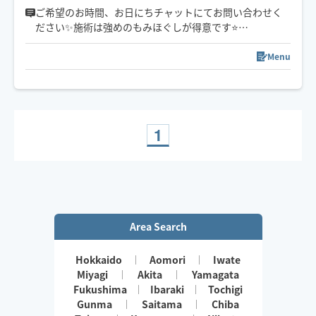
ご希望のお時間、お日にちチャットにてお問い合わせく
ださい✨施術は強めのもみほぐしが得意です⭐️
日々の疲れを癒せる様、心を込めて施術致します🥰
基本、恵庭市からの出張になります。
Menu
22:00以降のご予約は90分以上でお願い致します。
※駐車場がない場合、訪問先から遠い場合はお断りする
事もございます。
ご了承ください。
1
Area Search
Hokkaido
Aomori
Iwate
Miyagi
Akita
Yamagata
Fukushima
Ibaraki
Tochigi
Gunma
Saitama
Chiba