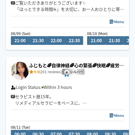
ご覧いただきありがとうございます✨
「ほっとできる時間☕️」を大切に、お一人おひとりに寄り
添った施術を心がけております。
気持ちよくリラックスしていただけるよう、誠心誠意対
Menu
応いたします。
08/09 (Sun)
08/10 (Mon)
肩こり、腰痛、足のだるさまで対応しますのでよろしく
21:00
21:30
22:00
22:30
21:00
21:30
22:
お願いいたします✨
🫧ヘッドのお疲れにも対応しております🫧
ふじもと🌈自律神経🌈心の緊張🌈快眠🌈疲労回
時間外でも調整できる限り対応いたしておりますので一
復
4.9
(201 reviews)
度ご連絡ください！
シルバー
Login Status:
Within 3 hours
セラピスト歴15年。
リメディアルセラピーをベースに、
身体の深部からゆるめながら
自律神経・心の緊張にもアプローチします。
Menu
やさしくしっかり効く💪
08/11 (Tue)
ただ疲れを取るだけじゃなく、
06:00
06:30
07:00
07:30
08:00
08:30
09:00
「力を抜く感覚」を思い出す時間を。