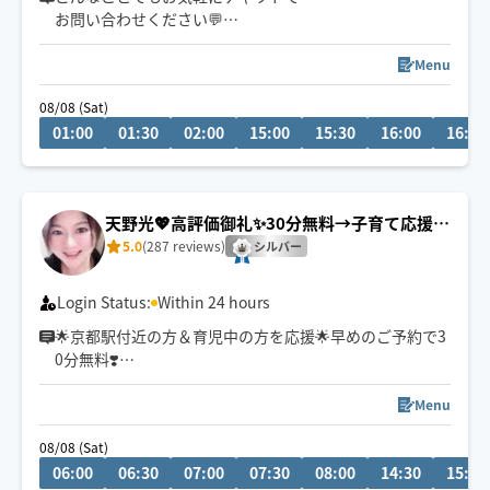
お問い合わせください💬
心を込めて施術させていただきます🍀
Menu
08/08 (Sat)
遠方の場合はロングでお願いする
01:00
01:30
02:00
15:00
15:30
16:00
16:30
場合がございます🍀
天野光💖高評価御礼✨30分無料→子育て応援＆
京都駅付近💕
5.0
(287 reviews)
シルバー
Login Status:
Within 24 hours
🌟京都駅付近の方＆育児中の方を応援🌟早めのご予約で3
0分無料❣️
初めまして。指圧と整体とリバースエイジング(若返り)が
得意なエステティシャンです♪有名人も通われる会員制
Menu
サロンにスカウトされ、勤めておりました。大阪府個人
08/08 (Sat)
ランキング上位実績あり。有名５つ星ホテルのサロン勤
06:00
06:30
07:00
07:30
08:00
14:30
15:00
務(60分・22,000円〜)