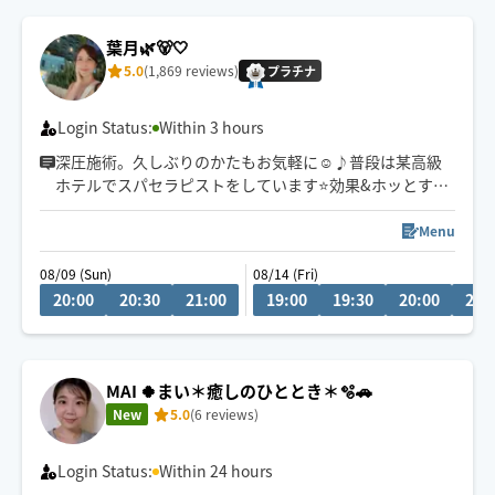
大阪市・神戸市・吹田市・箕面市・茨木市・川西市（川
西能勢口駅より北部）は90分以上でご予約ください🙏
葉月🌿🐻🤍
5.0
(1,869 reviews)
プラチナ
Login Status:
Within 3 hours
深圧施術。久しぶりのかたもお気軽に☺️♪普段は某高級
ホテルでスパセラピストをしています⭐️効果&ホッとする
気持ち良さをご堪能下さい🌿120分〜＋脳疲労＆眼精疲労
付き🌿全身スッキリ軽くなります🙆‍♀️✨頑固な首肩こり腰痛
Menu
自律神経不調/ゴルフ好きのお客様も多いです👏
08/09 (Sun)
08/14 (Fri)
20:00
20:30
21:00
19:00
19:30
20:00
20:
MAI 🍀まい＊癒しのひととき＊🫧🚗
New
5.0
(6 reviews)
Login Status:
Within 24 hours