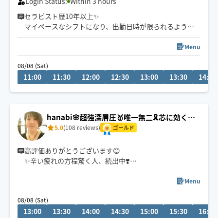
Login Status:
Within 3 hours
セラピスト歴10年以上✨
マイペースなシフトになり、出勤日時が限られるように
なりました。事前にご相談頂きますと対応できることも
あるのでチャット機能もご活用ください。
Menu
お昼も開けるようになりましたのでご利用頂けますとう
08/08 (Sat)
れしいです😊
11:00
11:30
12:00
12:30
13:00
13:30
14:00
車移動がメインになります駅から遠い方もたくさんの方
を癒せるように🍀
hanabi🌸超強深層圧🥇唯一無二🎗️芯に効く施
術で指名多数✨
5.0
(108 reviews)
ゴールド
高評価ありがとうございます😊
✨辛い疲れの方程驚く人、続出中❣️
お疲れのタイプ別に、筋肉の深部に潜む疲れの原因を捉
え緩めます💪
Menu
セラピスト歴20年🎀身体の悩みと向き合ってきたお客様
08/08 (Sat)
は1万人以上✨
13:00
13:30
14:00
14:30
15:00
15:30
16:00
『マッサージを受けても疲れが取れない…😓』って諦め