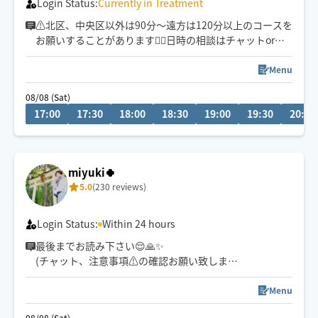
Login Status:
Currently in Treatment
⚠️北区、中央区以外は90分〜遠方は120分以上のコースを
お願いすることがあります🙇‍♀️日時の相談はチャットor当
日以降の予約をとって頂きご相談ください😌犬🦮猫🐈子
ども👶ペア👫🆗
Menu
08/08 (Sat)
17:00
17:30
18:00
18:30
19:00
19:30
20:00
miyuki🍀
5.0
(230 reviews)
Login Status:
Within 24 hours
最後までお読み下さい😌🙏✨
(チャット、注意事項⚠️の確認お願い致します)
JR尼崎近辺より電車🚃、
Menu
自転車🚲移動の為、
08/08 (Sat)