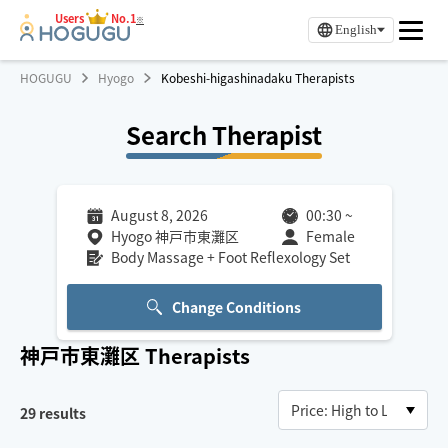
Users
No.1
※
English
HOGUGU
Hyogo
Kobeshi-higashinadaku Therapists
Search Therapist
August 8, 2026
00:30
~
Hyogo 神戸市東灘区
Female
Body Massage + Foot Reflexology Set
Change Conditions
神戸市東灘区
Therapists
29
results