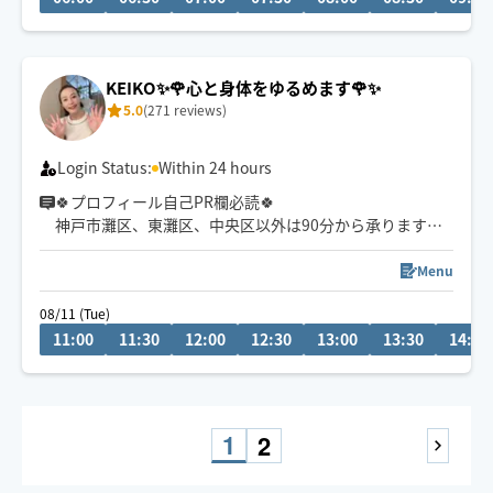
仕事を頑張りたいのに、
なぜかうまく力が入らない方へ。
KEIKO✨🌹心と身体をゆるめます🌹✨
本来のパフォーマンスに戻るお手伝いをしています。
5.0
(271 reviews)
🌟身体を見極めた施術を心掛け、
同業セラピストからもご指名頂いてます。
Login Status:
Within 24 hours
🍀プロフィール自己PR欄必読🍀
神戸市灘区、東灘区、中央区以外は90分から承ります🙏
深部まで心地良い✨筋肉をゆるめながらリンパを流すしっ
かり圧のスウェーデン式オイルがおすすめ💕オイルのみ1
Menu
8週以降の妊婦さん対応🉑（マタニティセラピスト資格有
08/11 (Tue)
り）
11:00
11:30
12:00
12:30
13:00
13:30
14:00
神戸市灘区から原付🛵💨or公共交通機関でお伺い致しま
す🚃💨
1
2