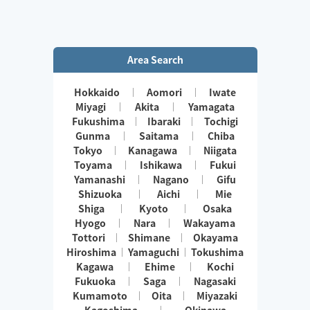
Area Search
Hokkaido
Aomori
Iwate
Miyagi
Akita
Yamagata
Fukushima
Ibaraki
Tochigi
Gunma
Saitama
Chiba
Tokyo
Kanagawa
Niigata
Toyama
Ishikawa
Fukui
Yamanashi
Nagano
Gifu
Shizuoka
Aichi
Mie
Shiga
Kyoto
Osaka
Hyogo
Nara
Wakayama
Tottori
Shimane
Okayama
Hiroshima
Yamaguchi
Tokushima
Kagawa
Ehime
Kochi
Fukuoka
Saga
Nagasaki
Kumamoto
Oita
Miyazaki