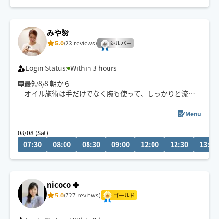
高級サロンの癒しを
ホググだけの特別価格💖にてお氣軽にご体感ください🌟
みや🌺
5.0
(23 reviews)
シルバー
Login Status:
Within 3 hours
最短8/8 朝から
オイル施術は手だけでなく腕も使って、しっかりと流し
ていきます✨
お一人おひとりに合わせて丁寧に施術いたします🌸
Menu
08/08 (Sat)
お知らせ発信してます 🗣️
07:30
08:00
08:30
09:00
12:00
12:30
13:00
𝕏 アカウント： @miya_hogugu
Instagram ：hogumiya
nicoco 🍀
5.0
(727 reviews)
ゴールド