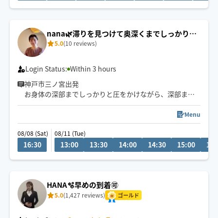
ていないですか？
それ、硬っている芯の部分が緩んでいないからですょ☝️
“気持ち良い〜“だけではない、身体が変わっていく感覚
nana🌿滞りを見つけて奥深くまでしっかりア
をぜひお試し下さい✨
5.0
(10 reviews)
プローチ🐾
Login Status:
Within 3 hours
神戸市三ノ宮出発
お身体の深部までしっかりと圧をかけながら、深部まで
緩めていく施術が得意です☺️
Menu
滞りを見つけて、深いリンパや筋肉に優しくアプローチ
08/08 (Sat)
08/11 (Tue)
します✨
16:30
13:00
13:30
14:00
14:30
15:00
15:
お身体や心が軽くなる感覚を味わっていただけると思い
ます。
強揉みやゆったりなど、その日のお疲れや状態に合わせ
HANA🫧早めの到着🉑
て、力加減や施術内容も丁寧に調整いたします。
5.0
(1,427 reviews)
ゴールド
しっかりと一生懸命施術させていただくのではじめての
方も、安心してお任せください。