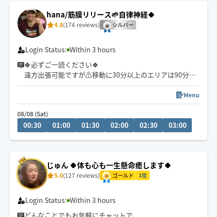
hana/筋膜リリース🌱自律神経🍀
4.8
(174 reviews)
シルバー
Login Status:
Within 3 hours
🍀必ずご一読ください🍀
遠方出張可能ですが⚠️移動に30分以上のエリアは90分以
上から〜移動60分以上は120分以上メニューから予約可
⭕️ 出発地尼崎市
Menu
08/08 (Sat)
施術は患部に負担なく筋膜を緩めます🪷不思議と身体が
00:30
01:00
01:30
02:00
02:30
03:00
楽になる施術と言われています。筋肉を破壊するゴリゴ
リ揉みほぐしは身体には良くはない為やりません❎頑固に
癒着した筋膜や凝りを負担なく緩めます。ご希望に合う
方の予約をお待ちしております
じゅん 🍀体も心も一生懸命癒します🍀
5.0
(127 reviews)
ゴールド
1位
Login Status:
Within 3 hours
どんなことでもお気軽にチャットで