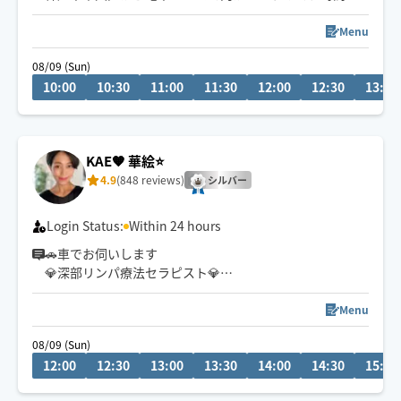
余裕を持ってご予約ください✨🙏
朝10時より前のご予約は、前日にお願いいたします。
Menu
08/09 (Sun)
リラクゼーションサロン、エステサロン、自宅サロンな
10:00
10:30
11:00
11:30
12:00
12:30
13:00
ど、セラピスト歴は10年です😊
対応メニュー
［オイルなし］
KAE🧡 華絵⭐️
揉みほぐし
4.9
(848 reviews)
ストレッチ
シルバー
ヘッドマッサージ
［オイルあり)
Login Status:
Within 24 hours
ボディ
🚗車でお伺いします
東洋式リフレクソロジー(足裏)
💎深部リンパ療法セラピスト💎
フェイシャル
笑顔と癒しの時間を大切にしています😊
Menu
深部リンパ療法で身体の巡りを整え、軽やかな毎日へ✨
08/09 (Sun)
肩こり・むくみ・疲労感・ストレスケアに◎
12:00
12:30
13:00
13:30
14:00
14:30
15:00
初めての方もお気軽にご利用ください🤗