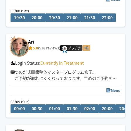
08/08 (Sat)
疲れやコリが気になる方は揉みほぐし＋オイルがオスス
19:30
20:00
20:30
21:00
21:30
22:00
メです️🫧
揉みほぐしで筋肉を緩め、その後にオイルで全身を丁寧
に流すので、コリのケアはもちろん、心身ともに深いリ
ラックスへ導きます
Ari
5.0
(538 reviews)
手が温かくて気持ちいいとご好評いただいています🤲✨
プラチナ
3位
ぜひ一度ご体感ください️🫧
Login Status:
Currently in Treatment
つのだ式関節整体マスタープログラム修了。
ご予約が取れにくくなっております。早めのご予約をお
勧めしています。
神戸発のため大阪方面値上げ🙏
Menu
びっくりするくらい強押しに感じるかもしれませんが、
08/09 (Sun)
凝り固まった部分をピンポイントでほぐす時に感じる圧
00:00
00:30
01:00
01:30
02:00
20:00
20:30
です。頑固な凝りをほぐしてスッキリしたい方、是非ご
連絡下さい。マッサージ初心者さんより玄人さん向けの
どこにいっても痛みがよくならなかった方向けの施術で
す。