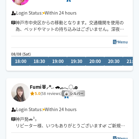
Login Status:
Within 24 hours
神戸市中央区からの移動となります。交通機関を使用の
為、ベッドやマットの持ち込みはございません。深夜は
お早めにご連絡頂けますと助かります。
Menu
20年の経歴を生かし、お疲れを少しでも癒せるように頑
08/08 (Sat)
張ります。何でもご相談ください。
18:00
18:30
19:00
19:30
20:00
20:30
21:00
Fumi🐰⸝꙳.‎˖ 🚗𓈒𓂂𓂃◌𓈒𓐍
5.0
(58 reviews)
シルバー
Login Status:
Within 24 hours
神戸発🚗³₃
リピーター様、いつもありがとうございます🌿 ご新規様
も大歓迎です😊
お気軽にお問い合わせくださいね🫧
Menu