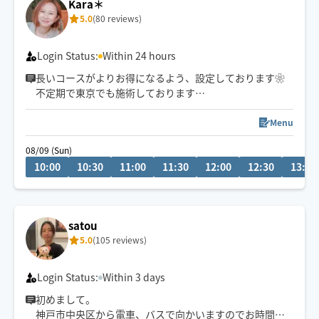
Kara＊
5.0
(80 reviews)
Login Status:
Within 24 hours
長いコースがよりお得になるよう、設定しております❀
不定期で東京でも施術しております
タイ古式ベースの心地よいリズムと圧で、お客様一人一
Menu
人に合わせた施術を心がけており、
08/09 (Sun)
心身ともにリラックスしていただけるよう頑張ります❁
10:00
10:30
11:00
11:30
12:00
12:30
13:00
公共交通機関を利用しての移動となります。
東淀川区、又は中央区から出発いたします。
地域によっては90分以上のコースをお願いする場合がご
satou
ざいます。予めご了承ください。
5.0
(105 reviews)
Login Status:
Within 3 days
初めまして。
神戸市中央区から電車、バスで向かいますのでお時間等