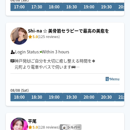
時間に余裕を持って
17:00
17:30
18:00
18:30
19:00
19:30
20:00
リクエストお願い致します😌✨
駅から徒歩15分以内、
対応させて頂きます🍀
Shi-na ☆ 美骨筋セラピーで最高の美愈を
5.0
(125 reviews)
Login Status:
Within 3 hours
神戸発🙌ご自分を大切に癒し整える時間を🍀
元町より電車やバスで伺います🚌
お一人お一人のお身体に寄り添い
心地よい施術で深部から整え健康美へ✨
Menu
癒しとともにボディーライン、フェイスラインも美し
08/08 (Sat)
く、疲れにくい巡りの良いお体へ導きます✨
18:00
18:30
19:00
19:30
20:00
20:30
21:00
神戸中央区より60分以内で電車とバスで伺える範囲でご
予約承ります🚃
移動に30分以上かかる地域での施術は90分以上〜でお願
平尾
い致します🙇‍♀️
5.0
(128 reviews)
シルバー