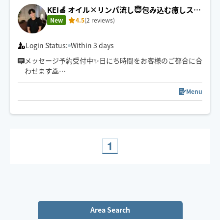
ま眠れる贅沢なリフレッシュをぜひご体験ください
KEI🍎 オイル×リンパ流し😇包み込む癒しスト
ローク
New
4.5
(2 reviews)
Login Status:
Within 3 days
メッセージ予約受付中✨日にち時間をお客様のご都合に合
わせます🙇
初めての方も安心して受けられる、
落ち着いた癒し空間を心がけています🌿
Menu
1
Area Search