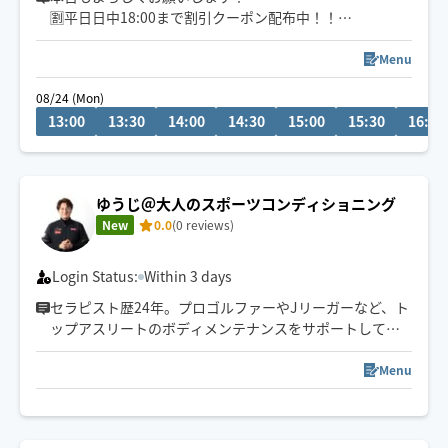
🈹平日日中18:00まで割引クーポン配布中！！
神戸発🚲下半身から上半身まで満遍なく的確に凝り固ま
Menu
った筋肉をほぐしていきます👍ホテル、旅館などで働き
08/24 (Mon)
確かな経験💪遠方の方もご遠慮なくご依頼ください❗️お待
13:00
13:30
14:00
14:30
15:00
15:30
16:00
ちしてます🙇‍♂️
ゆうじ＠大人のスポーツコンディショニング
New
0.0
(0 reviews)
Login Status:
Within 3 days
セラピスト歴24年。プロゴルファーやJリーガーなど、ト
ップアスリートのボディメンテナンスをサポートしてき
ました。
週末のゴルフやランニングの後、ガチガチに張ったお身
Menu
体を心地よい強さでじんわりと解きほぐし、翌朝スッキ
リと動けるコンディションへ整えます。
自宅やホテルへお伺いしますので、シャワー後にそのま