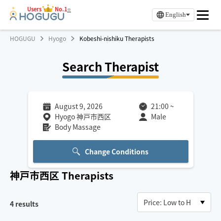
Users
No.1
※
English
HOGUGU
Hyogo
Kobeshi-nishiku Therapists
Search Therapist
August 9, 2026
21:00
~
Hyogo 神戸市西区
Male
Body Massage
Change Conditions
神戸市西区
Therapists
4
results