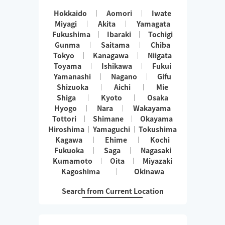
Hokkaido
Aomori
Iwate
Miyagi
Akita
Yamagata
Fukushima
Ibaraki
Tochigi
Gunma
Saitama
Chiba
Tokyo
Kanagawa
Niigata
Toyama
Ishikawa
Fukui
Yamanashi
Nagano
Gifu
Shizuoka
Aichi
Mie
Shiga
Kyoto
Osaka
Hyogo
Nara
Wakayama
Tottori
Shimane
Okayama
Hiroshima
Yamaguchi
Tokushima
Kagawa
Ehime
Kochi
Fukuoka
Saga
Nagasaki
Kumamoto
Oita
Miyazaki
Kagoshima
Okinawa
Search from Current Location