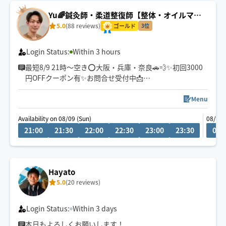
Yu🌈鍼灸師・柔道整復師【整体・オイルマッ
サージ・フット】
5.0
(88 reviews)
ゴールド
3位
Login Status:
Within 3 hours
最短8/9 21時〜空き⭕️大阪・兵庫・奈良🚗💨✨初回3000
円OFFクーポン有✨お問合せ受付中📩
チャットからもお気軽にお声掛けください。施術中は遅
Menu
くなる場合ございますが、必ず返信致します💬
Availability on 08/09 (Sun)
08/10 
21:00
21:30
22:00
22:30
23:00
23:30
00:
医学知識を基にお一人お一人丁寧に施術させて頂きま
す。
肩こり/腰痛/不眠等お気軽にご相談下さい😊
Hayato
5.0
(20 reviews)
Login Status:
Within 3 days
本日もよろしくお願いします！