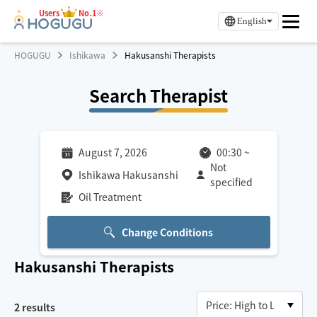
Users
No.1※
English
HOGUGU
Ishikawa
Hakusanshi Therapists
Search Therapist
August 7, 2026
00:30
~
Not
Ishikawa Hakusanshi
specified
Oil Treatment
Change Conditions
Hakusanshi
Therapists
2
results