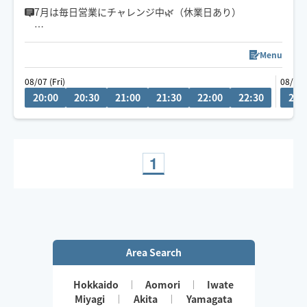
7月は毎日営業にチャレンジ中🌿（休業日あり）
お一人おひとりと丁寧に向き合い、心と身体を整えてお
Menu
伺いするため、ご予約は当日16時締め切りのとさせてい
08/07 (Fri)
08/08 
ただいています。🤗
20:00
20:30
21:00
21:30
22:00
22:30
20:
「おかえり」と感じられる、深くゆるむ時間をお届けし
ます。
車でお伺いしますので、駐車場の有無などをお知らせい
1
ただけると助かります🚗
ご要望やご質問があれば、チャットからお気軽にメッセ
ージください😊
Area Search
Hokkaido
Aomori
Iwate
Miyagi
Akita
Yamagata