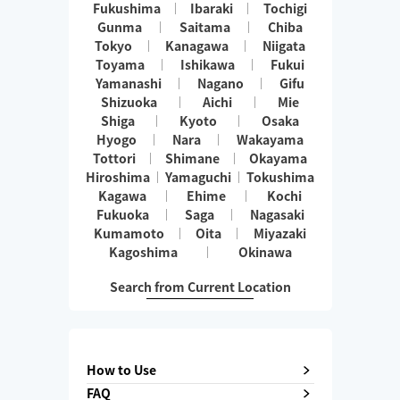
Fukushima
Ibaraki
Tochigi
Gunma
Saitama
Chiba
Tokyo
Kanagawa
Niigata
Toyama
Ishikawa
Fukui
Yamanashi
Nagano
Gifu
Shizuoka
Aichi
Mie
Shiga
Kyoto
Osaka
Hyogo
Nara
Wakayama
Tottori
Shimane
Okayama
Hiroshima
Yamaguchi
Tokushima
Kagawa
Ehime
Kochi
Fukuoka
Saga
Nagasaki
Kumamoto
Oita
Miyazaki
Kagoshima
Okinawa
Search from Current Location
How to Use
FAQ