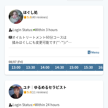
ほぐし処
5.0
(40 reviews)
Login Status:
Within 3 hours
オイルトリートメント60分コースは
揉みほぐしにも変更可能です(*'-'*)ﾉ"
金沢市から車で向かいますので
Menu
市外からのリクエストには交通ヒや移動距離考えますと
08/07 (Fri)
少し難しいです。
13:00
13:30
14:00
14:30
15:00
15:30
16:00
ですので、金沢市まで来る時にリクエストいただける
か、そのへんも考えていただけると嬉しいです!(´▽｀)
ユナ│ゆるめるセラピスト
ぜひ癒しの時間をお届けできたら嬉しいです、よろしく
5.0
(11 reviews)
お願いします(*^_^*)
Login Status:
Within 24 hours