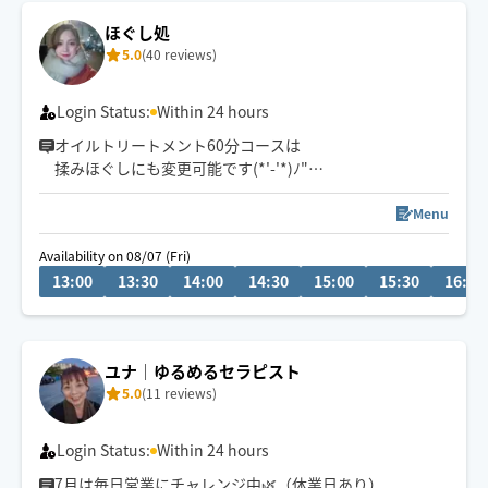
ほぐし処
5.0
(40 reviews)
Login Status:
Within 24 hours
オイルトリートメント60分コースは
揉みほぐしにも変更可能です(*'-'*)ﾉ"
金沢市から車で向かいますので
Menu
市外からのリクエストには交通ヒや移動距離考えますと
Availability on 08/07 (Fri)
少し難しいです。
13:00
13:30
14:00
14:30
15:00
15:30
16:00
ですので、金沢市まで来る時にリクエストいただける
か、そのへんも考えていただけると嬉しいです!(´▽｀)
ユナ│ゆるめるセラピスト
ぜひ癒しの時間をお届けできたら嬉しいです、よろしく
5.0
(11 reviews)
お願いします(*^_^*)
Login Status:
Within 24 hours
7月は毎日営業にチャレンジ中🌿（休業日あり）