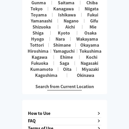
Gunma
Saitama
Chiba
Tokyo
Kanagawa
Niigata
Toyama
Ishikawa
Fukui
Yamanashi
Nagano
Gifu
Shizuoka
Aichi
Mie
Shiga
Kyoto
Osaka
Hyogo
Nara
Wakayama
Tottori
Shimane
Okayama
Hiroshima
Yamaguchi
Tokushima
Kagawa
Ehime
Kochi
Fukuoka
Saga
Nagasaki
Kumamoto
Oita
Miyazaki
Kagoshima
Okinawa
Search from Current Location
How to Use
FAQ
Terms of Use