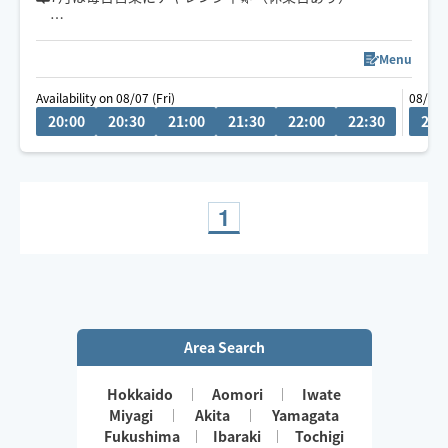
お一人おひとりと丁寧に向き合い、心と身体を整えてお
Menu
伺いするため、ご予約は当日16時締め切りのとさせてい
Availability on 08/07 (Fri)
08/08 
ただいています。🤗
20:00
20:30
21:00
21:30
22:00
22:30
20:
「おかえり」と感じられる、深くゆるむ時間をお届けし
ます。
車でお伺いしますので、駐車場の有無などをお知らせい
1
ただけると助かります🚗
ご要望やご質問があれば、チャットからお気軽にメッセ
ージください😊
Area Search
Hokkaido
Aomori
Iwate
Miyagi
Akita
Yamagata
Fukushima
Ibaraki
Tochigi