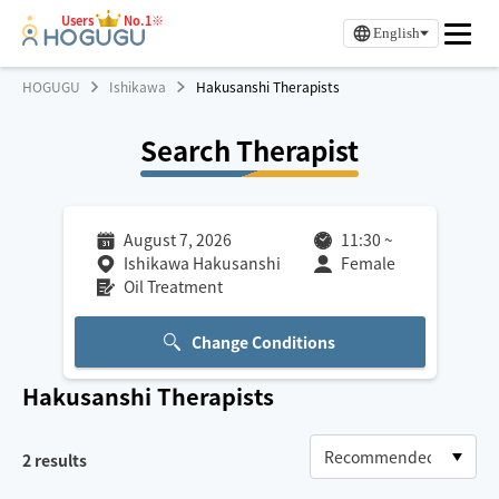
Users
No.1※
English
HOGUGU
Ishikawa
Hakusanshi Therapists
Search Therapist
August 7, 2026
11:30
~
Ishikawa Hakusanshi
Female
Oil Treatment
Change Conditions
Hakusanshi
Therapists
2
results