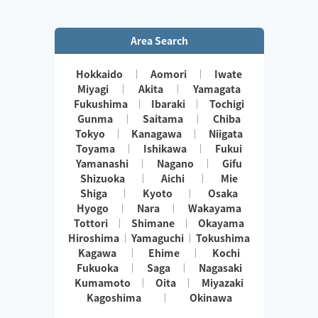
Area Search
Hokkaido
Aomori
Iwate
Miyagi
Akita
Yamagata
Fukushima
Ibaraki
Tochigi
Gunma
Saitama
Chiba
Tokyo
Kanagawa
Niigata
Toyama
Ishikawa
Fukui
Yamanashi
Nagano
Gifu
Shizuoka
Aichi
Mie
Shiga
Kyoto
Osaka
Hyogo
Nara
Wakayama
Tottori
Shimane
Okayama
Hiroshima
Yamaguchi
Tokushima
Kagawa
Ehime
Kochi
Fukuoka
Saga
Nagasaki
Kumamoto
Oita
Miyazaki
Kagoshima
Okinawa