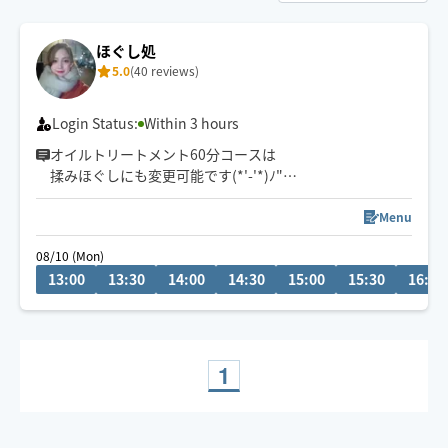
ほぐし処
5.0
(40 reviews)
Login Status:
Within 3 hours
オイルトリートメント60分コースは
揉みほぐしにも変更可能です(*'-'*)ﾉ"
金沢市から車で向かいますので
Menu
市外からのリクエストには交通ヒや移動距離考えますと
08/10 (Mon)
少し難しいです。
13:00
13:30
14:00
14:30
15:00
15:30
16:00
ですので、金沢市まで来る時にリクエストいただける
か、そのへんも考えていただけると嬉しいです!(´▽｀)
ぜひ癒しの時間をお届けできたら嬉しいです、よろしく
1
お願いします(*^_^*)