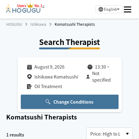
Users
No.1
※
English
HOGUGU
Ishikawa
Komatsushi Therapists
Search Therapist
August 9, 2026
13:30
~
Not
Ishikawa Komatsushi
specified
Oil Treatment
Change Conditions
Komatsushi
Therapists
1
results