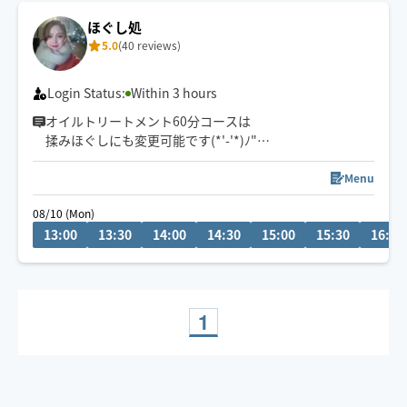
ほぐし処
5.0
(40 reviews)
Login Status:
Within 3 hours
オイルトリートメント60分コースは
揉みほぐしにも変更可能です(*'-'*)ﾉ"
金沢市から車で向かいますので
Menu
市外からのリクエストには交通ヒや移動距離考えますと
08/10 (Mon)
少し難しいです。
13:00
13:30
14:00
14:30
15:00
15:30
16:00
ですので、金沢市まで来る時にリクエストいただける
か、そのへんも考えていただけると嬉しいです!(´▽｀)
ぜひ癒しの時間をお届けできたら嬉しいです、よろしく
1
お願いします(*^_^*)