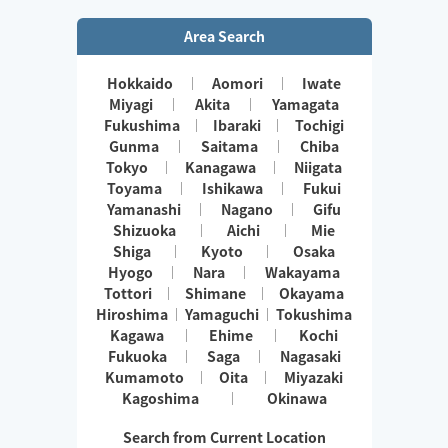
Area Search
Hokkaido
Aomori
Iwate
Miyagi
Akita
Yamagata
Fukushima
Ibaraki
Tochigi
Gunma
Saitama
Chiba
Tokyo
Kanagawa
Niigata
Toyama
Ishikawa
Fukui
Yamanashi
Nagano
Gifu
Shizuoka
Aichi
Mie
Shiga
Kyoto
Osaka
Hyogo
Nara
Wakayama
Tottori
Shimane
Okayama
Hiroshima
Yamaguchi
Tokushima
Kagawa
Ehime
Kochi
Fukuoka
Saga
Nagasaki
Kumamoto
Oita
Miyazaki
Kagoshima
Okinawa
Search from Current Location