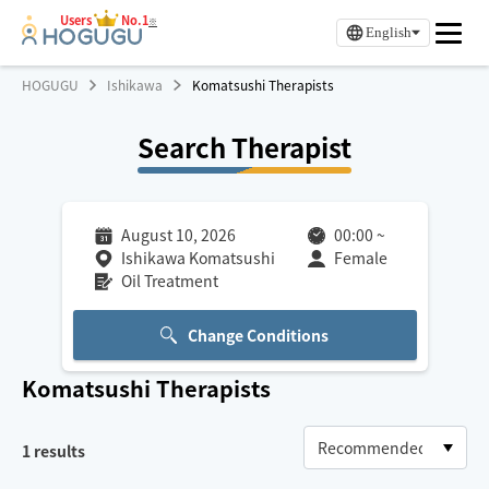
Users
No.1
※
English
HOGUGU
Ishikawa
Komatsushi Therapists
Search Therapist
August 10, 2026
00:00
~
Ishikawa Komatsushi
Female
Oil Treatment
Change Conditions
Komatsushi
Therapists
1
results