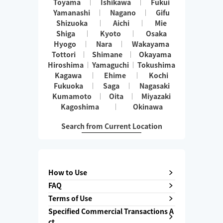
Toyama
Ishikawa
Fukui
Yamanashi
Nagano
Gifu
Shizuoka
Aichi
Mie
Shiga
Kyoto
Osaka
Hyogo
Nara
Wakayama
Tottori
Shimane
Okayama
Hiroshima
Yamaguchi
Tokushima
Kagawa
Ehime
Kochi
Fukuoka
Saga
Nagasaki
Kumamoto
Oita
Miyazaki
Kagoshima
Okinawa
Search from Current Location
How to Use
FAQ
Terms of Use
Specified Commercial Transactions A
ct