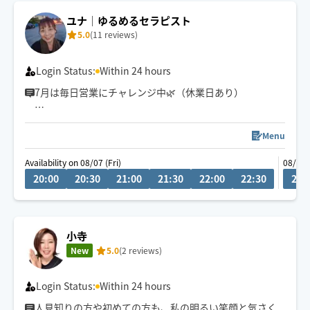
ユナ│ゆるめるセラピスト
5.0
(11 reviews)
Login Status:
Within 24 hours
7月は毎日営業にチャレンジ中🌿（休業日あり）
お一人おひとりと丁寧に向き合い、心と身体を整えてお
Menu
伺いするため、ご予約は当日16時締め切りのとさせてい
Availability on 08/07 (Fri)
08/08 
ただいています。🤗
20:00
20:30
21:00
21:30
22:00
22:30
20:
「おかえり」と感じられる、深くゆるむ時間をお届けし
ます。
小寺
車でお伺いしますので、駐車場の有無などをお知らせい
New
5.0
(2 reviews)
ただけると助かります🚗
ご要望やご質問があれば、チャットからお気軽にメッセ
Login Status:
Within 24 hours
ージください😊
人見知りの方や初めての方も、私の明るい笑顔と気さく