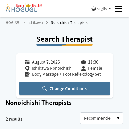
Users
No.1※
English
HOGUGU
Ishikawa
Nonoichishi Therapists
Search Therapist
August 7, 2026
11:30
~
Ishikawa Nonoichishi
Female
Body Massage + Foot Reflexology Set
Change Conditions
Nonoichishi
Therapists
2
results