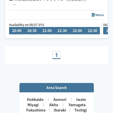
お一人おひとりと丁寧に向き合い、心と身体を整えてお
Menu
伺いするため、ご予約は当日16時締め切りのとさせてい
Availability on 08/07 (Fri)
08/08 
ただいています。🤗
20:00
20:30
21:00
21:30
22:00
22:30
20:
「おかえり」と感じられる、深くゆるむ時間をお届けし
ます。
車でお伺いしますので、駐車場の有無などをお知らせい
1
ただけると助かります🚗
ご要望やご質問があれば、チャットからお気軽にメッセ
ージください😊
Area Search
Hokkaido
Aomori
Iwate
Miyagi
Akita
Yamagata
Fukushima
Ibaraki
Tochigi