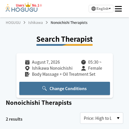
Users
No.1※
English
HOGUGU
Ishikawa
Nonoichishi Therapists
Search Therapist
August 7, 2026
05:30
~
Ishikawa Nonoichishi
Female
Body Massage + Oil Treatment Set
Change Conditions
Nonoichishi
Therapists
2
results