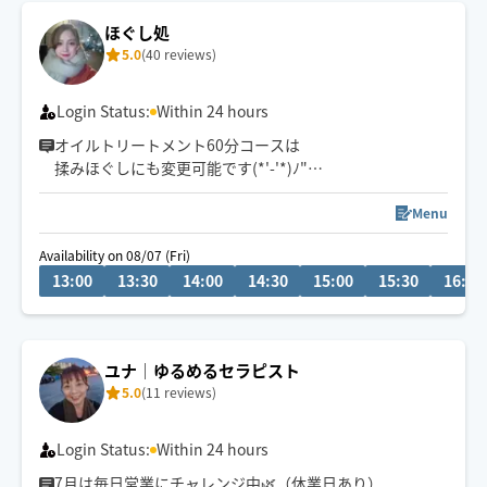
ほぐし処
5.0
(40 reviews)
Login Status:
Within 24 hours
オイルトリートメント60分コースは
揉みほぐしにも変更可能です(*'-'*)ﾉ"
金沢市から車で向かいますので
Menu
市外からのリクエストには交通ヒや移動距離考えますと
Availability on 08/07 (Fri)
少し難しいです。
13:00
13:30
14:00
14:30
15:00
15:30
16:00
ですので、金沢市まで来る時にリクエストいただける
か、そのへんも考えていただけると嬉しいです!(´▽｀)
ユナ│ゆるめるセラピスト
ぜひ癒しの時間をお届けできたら嬉しいです、よろしく
5.0
(11 reviews)
お願いします(*^_^*)
Login Status:
Within 24 hours
7月は毎日営業にチャレンジ中🌿（休業日あり）