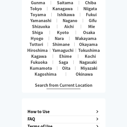
Gunma
Saitama
Chiba
Tokyo
Kanagawa
Niigata
Toyama
Ishikawa
Fukui
Yamanashi
Nagano
Gifu
Shizuoka
Aichi
Mie
Shiga
Kyoto
Osaka
Hyogo
Nara
Wakayama
Tottori
Shimane
Okayama
Hiroshima
Yamaguchi
Tokushima
Kagawa
Ehime
Kochi
Fukuoka
Saga
Nagasaki
Kumamoto
Oita
Miyazaki
Kagoshima
Okinawa
Search from Current Location
How to Use
FAQ
Terms of Use