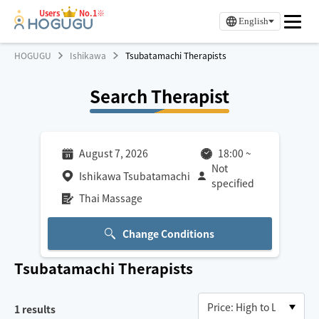
Users
No.1※
English
HOGUGU
Ishikawa
Tsubatamachi Therapists
Search Therapist
August 7, 2026
18:00
~
Not
Ishikawa Tsubatamachi
specified
Thai Massage
Change Conditions
Tsubatamachi
Therapists
1
results