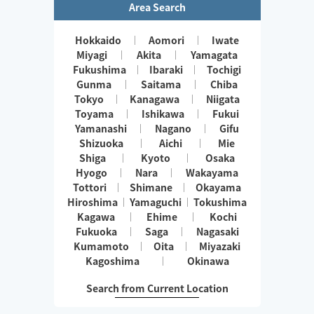
Area Search
Hokkaido
Aomori
Iwate
Miyagi
Akita
Yamagata
Fukushima
Ibaraki
Tochigi
Gunma
Saitama
Chiba
Tokyo
Kanagawa
Niigata
Toyama
Ishikawa
Fukui
Yamanashi
Nagano
Gifu
Shizuoka
Aichi
Mie
Shiga
Kyoto
Osaka
Hyogo
Nara
Wakayama
Tottori
Shimane
Okayama
Hiroshima
Yamaguchi
Tokushima
Kagawa
Ehime
Kochi
Fukuoka
Saga
Nagasaki
Kumamoto
Oita
Miyazaki
Kagoshima
Okinawa
Search from Current Location