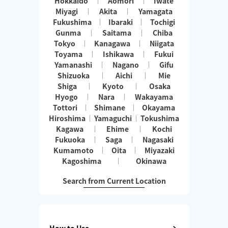
Hokkaido
Aomori
Iwate
Miyagi
Akita
Yamagata
Fukushima
Ibaraki
Tochigi
Gunma
Saitama
Chiba
Tokyo
Kanagawa
Niigata
Toyama
Ishikawa
Fukui
Yamanashi
Nagano
Gifu
Shizuoka
Aichi
Mie
Shiga
Kyoto
Osaka
Hyogo
Nara
Wakayama
Tottori
Shimane
Okayama
Hiroshima
Yamaguchi
Tokushima
Kagawa
Ehime
Kochi
Fukuoka
Saga
Nagasaki
Kumamoto
Oita
Miyazaki
Kagoshima
Okinawa
Search from Current Location