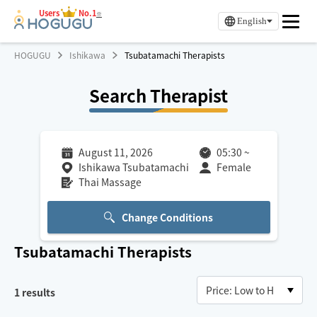
Users
No.1
※
English
HOGUGU
Ishikawa
Tsubatamachi Therapists
Search Therapist
August 11, 2026
05:30
~
Ishikawa Tsubatamachi
Female
Thai Massage
Change Conditions
Tsubatamachi
Therapists
1
results