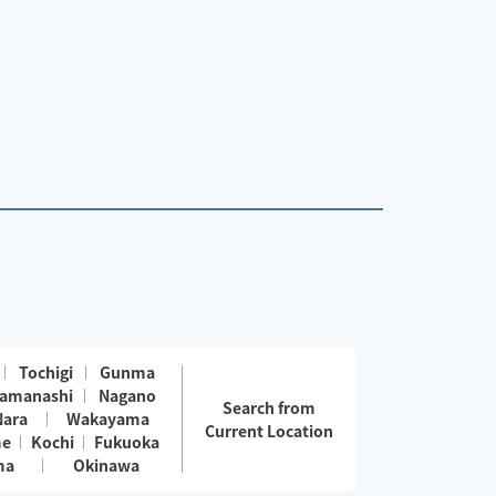
Tochigi
Gunma
amanashi
Nagano
Search from
Nara
Wakayama
Current Location
me
Kochi
Fukuoka
ma
Okinawa