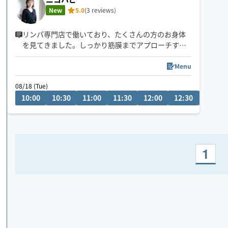
New
5.0
(3 reviews)
リンパ専門店で働いており、たくさんの方のお身体
を見てきました。しっかり筋膜までアプローチする
施術が得意としています。
慢性的な肩こり、腰痛、むくみなどの疲労感はあり
Menu
ませんか？心身ともにスッキリすること間違いなし
08/18 (Tue)
です✨
10:00
10:30
11:00
11:30
12:00
12:30
13:00
花巻市、北上市、金ヶ崎町にお住まいの方限定でお
受けいたします。上記に当てはまらない方も要相談
でお受けする場合も有。
心も身体もスッキリ🌿してみませんか？
1