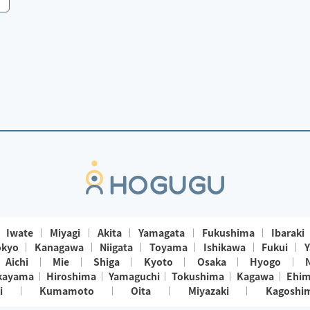
Iwate
Miyagi
Akita
Yamagata
Fukushima
Ibaraki
okyo
Kanagawa
Niigata
Toyama
Ishikawa
Fukui
Y
Aichi
Mie
Shiga
Kyoto
Osaka
Hyogo
kayama
Hiroshima
Yamaguchi
Tokushima
Kagawa
Ehi
i
Kumamoto
Oita
Miyazaki
Kagoshi