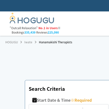
"Outcall Relaxation"
No.1 in Users
※
Bookings
335,439
Reviews
225,090
HOGUGU
Iwate
Hanamakishi Therapists
Search Criteria
Start Date & Time
※
Required