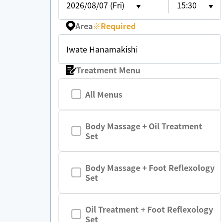
2026/08/07 (Fri)
15:30
Area
※
Required
Iwate Hanamakishi
Treatment Menu
All Menus
Body Massage + Oil Treatment
Set
Body Massage + Foot Reflexology
Set
Oil Treatment + Foot Reflexology
Set