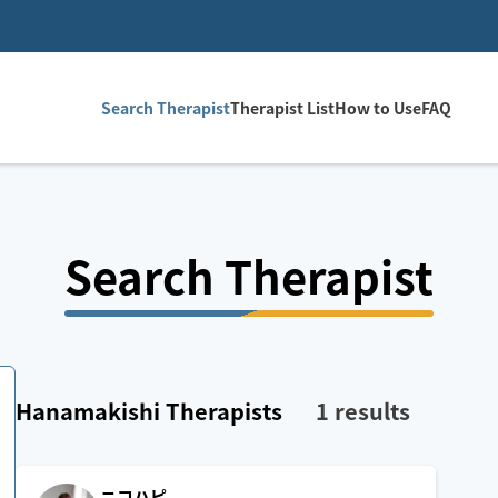
Search Therapist
Therapist List
How to Use
FAQ
Search Therapist
Hanamakishi
Therapists
1
results
ニコハピ