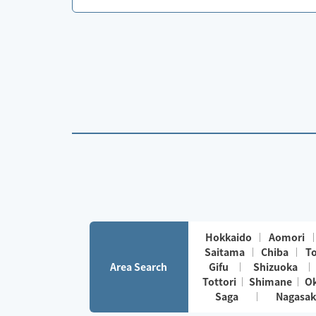
Hokkaido
Aomori
Saitama
Chiba
T
Area Search
Gifu
Shizuoka
Tottori
Shimane
O
Saga
Nagasak