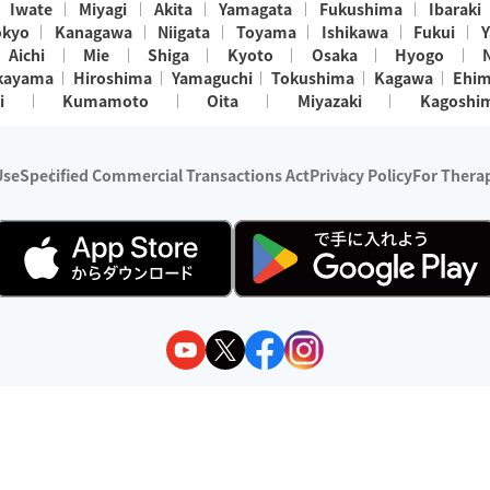
Iwate
Miyagi
Akita
Yamagata
Fukushima
Ibaraki
okyo
Kanagawa
Niigata
Toyama
Ishikawa
Fukui
Y
Aichi
Mie
Shiga
Kyoto
Osaka
Hyogo
kayama
Hiroshima
Yamaguchi
Tokushima
Kagawa
Ehi
i
Kumamoto
Oita
Miyazaki
Kagoshi
Use
Specified Commercial Transactions Act
Privacy Policy
For Therap
ry 1, 2024 - December 31, 2025
y:
Wedia Inc.
s:
8 companies providing outcall relaxation services for individuals
(store-listing type