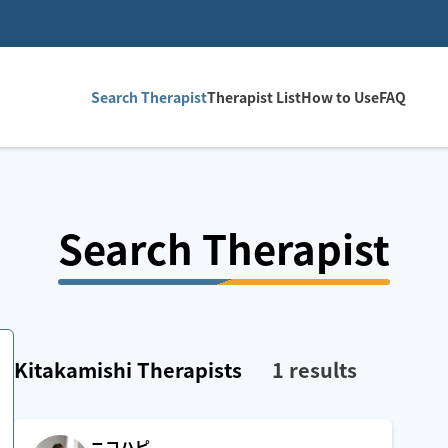
Search Therapist
Therapist List
How to Use
FAQ
Search Therapist
Kitakamishi
Therapists
1
results
ニコハピ