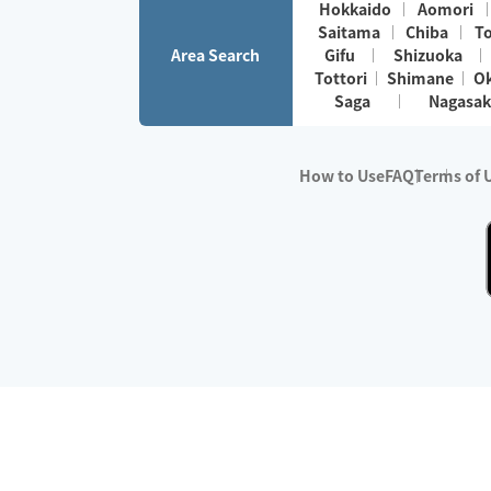
Hokkaido
Aomori
Saitama
Chiba
T
Area Search
Gifu
Shizuoka
Tottori
Shimane
O
Saga
Nagasak
How to Use
FAQ
Terms of 
※No.1 in Users
・Survey period:
Janua
・Survey conducted b
・Surveyed companie