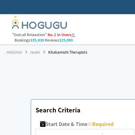
"Outcall Relaxation"
No.1 in Users
※
Bookings
335,439
Reviews
225,090
HOGUGU
Iwate
Kitakamishi Therapists
Search Criteria
Start Date & Time
※
Required