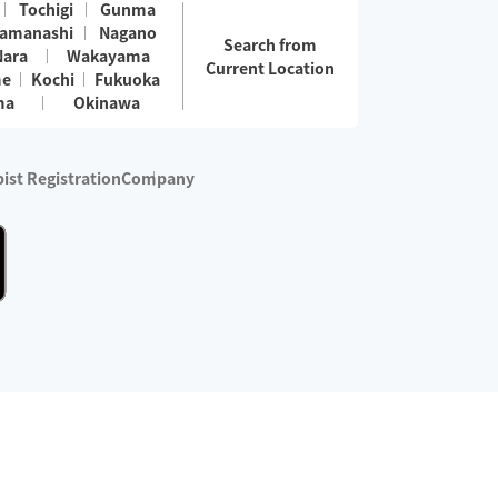
Tochigi
Gunma
amanashi
Nagano
Search from
Nara
Wakayama
Current Location
me
Kochi
Fukuoka
ma
Okinawa
ist Registration
Company
 services are excluded)