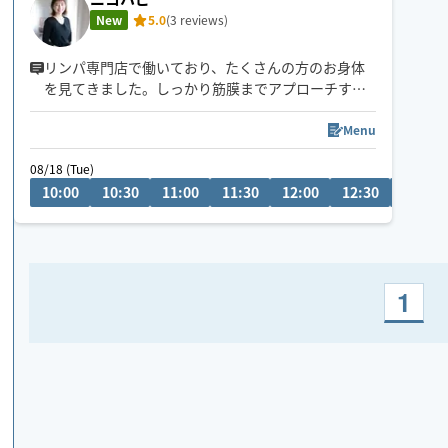
New
5.0
(3 reviews)
リンパ専門店で働いており、たくさんの方のお身体
を見てきました。しっかり筋膜までアプローチする
施術が得意としています。
慢性的な肩こり、腰痛、むくみなどの疲労感はあり
Menu
ませんか？心身ともにスッキリすること間違いなし
08/18 (Tue)
です✨
10:00
10:30
11:00
11:30
12:00
12:30
13:00
花巻市、北上市、金ヶ崎町にお住まいの方限定でお
受けいたします。上記に当てはまらない方も要相談
でお受けする場合も有。
心も身体もスッキリ🌿してみませんか？
1