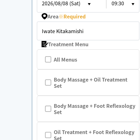
2026/08/08 (Sat)
09:30
Area
※
Required
Iwate Kitakamishi
Treatment Menu
All Menus
Body Massage + Oil Treatment
Set
Body Massage + Foot Reflexology
Set
Oil Treatment + Foot Reflexology
Set