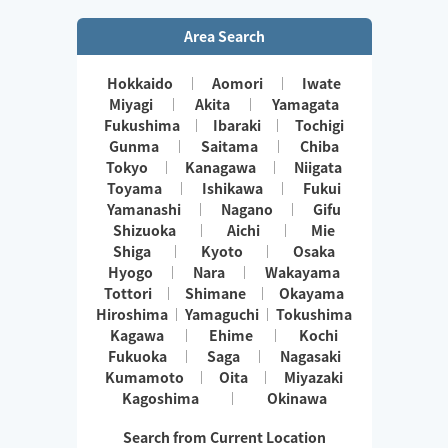
Area Search
Hokkaido
Aomori
Iwate
Miyagi
Akita
Yamagata
Fukushima
Ibaraki
Tochigi
Gunma
Saitama
Chiba
Tokyo
Kanagawa
Niigata
Toyama
Ishikawa
Fukui
Yamanashi
Nagano
Gifu
Shizuoka
Aichi
Mie
Shiga
Kyoto
Osaka
Hyogo
Nara
Wakayama
Tottori
Shimane
Okayama
Hiroshima
Yamaguchi
Tokushima
Kagawa
Ehime
Kochi
Fukuoka
Saga
Nagasaki
Kumamoto
Oita
Miyazaki
Kagoshima
Okinawa
Search from Current Location