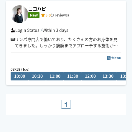
ニコハピ
New
5.0
(3 reviews)
Login Status:
Within 3 days
リンパ専門店で働いており、たくさんの方のお身体を見
てきました。しっかり筋膜までアプローチする施術が得
意としています。
慢性的な肩こり、腰痛、むくみなどの疲労感はありませ
Menu
んか？心身ともにスッキリすること間違いなしです✨
08/18 (Tue)
花巻市、北上市、金ヶ崎町にお住まいの方限定でお受け
10:00
10:30
11:00
11:30
12:00
12:30
13:00
いたします。上記に当てはまらない方も要相談でお受け
する場合も有。
心も身体もスッキリ🌿してみませんか？
1