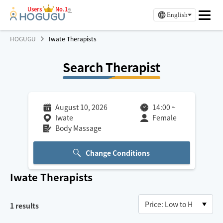
Users
No.1
※
English
HOGUGU
Iwate Therapists
Search Therapist
August 10, 2026
14:00
~
Iwate
Female
Body Massage
Change Conditions
Iwate
Therapists
1
results