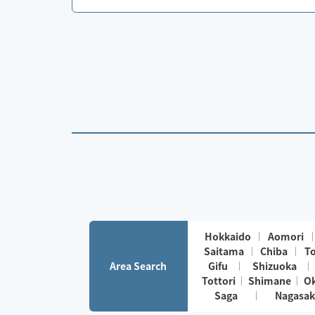
Hokkaido
Aomori
Saitama
Chiba
T
Area Search
Gifu
Shizuoka
Tottori
Shimane
O
Saga
Nagasak