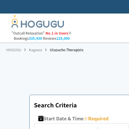
"Outcall Relaxation"
No.1 in Users
※
Bookings
335,439
Reviews
225,090
HOGUGU
Kagawa
Utazucho Therapists
Search Criteria
Start Date & Time
※
Required