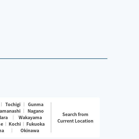
Tochigi
Gunma
amanashi
Nagano
Search from
Nara
Wakayama
Current Location
me
Kochi
Fukuoka
ma
Okinawa