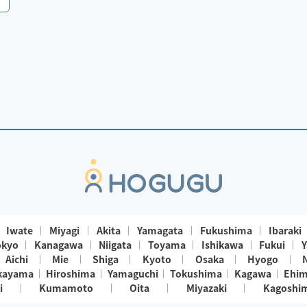
Iwate
Miyagi
Akita
Yamagata
Fukushima
Ibaraki
okyo
Kanagawa
Niigata
Toyama
Ishikawa
Fukui
Y
Aichi
Mie
Shiga
Kyoto
Osaka
Hyogo
kayama
Hiroshima
Yamaguchi
Tokushima
Kagawa
Ehi
i
Kumamoto
Oita
Miyazaki
Kagoshi