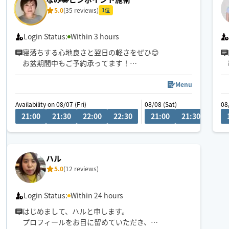
5.0
(35 reviews)
1位
Login Status:
Within 3 hours
寝落ちする心地良さと翌日の軽さをぜひ😊
お盆期間中もご予約承ってます！
昼間はサロンに勤務しているため、お返事が遅くな
Menu
る場合があります🙇‍♂️
Availability on 08/07 (Fri)
08/08 (Sat)
08
21:00
21:30
22:00
22:30
21:00
21:30
22:0
ハル
5.0
(12 reviews)
Login Status:
Within 24 hours
はじめまして、ハルと申します。
プロフィールをお目に留めていただき、