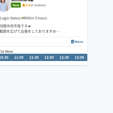
New
5.0
(2 reviews)
Login Status:
Within 3 hours
四国中央市発です🚙
範囲を広げて出張をしております👜
お時間のご要望がございましたら、一度メッセージ
をお願い致します。
Menu
※市外からのご予約の場合は施術時間90分〜承って
/10 (Mon)
08/09 (Sun)
おります。
0
10:30
22:30
11:00
21:00
11:30
21:30
12:00
22:00
12:30
22:30
13:00
13:30
14:0
ご家族、ペットがご一緒でもご利用可能です☺️
ごゆっくりお寛ぎいただけるよう心がけてまいりま
す。
よろしくお願いします！