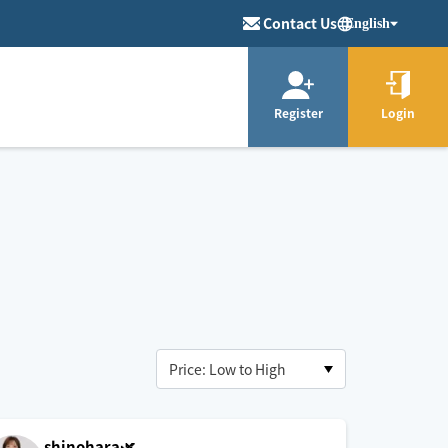
Contact Us
English
Register
Login
shinohara🌿