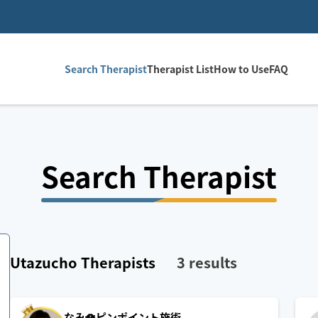
Search Therapist
Therapist List
How to Use
FAQ
Search Therapist
Utazucho
Therapists
3
results
なみ🪷ピンポイント施術