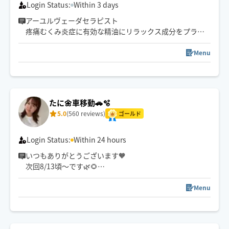
Login Status:
Within 3 days
アーユルヴェーダセラピスト
疼痛むくみ炎症に有効な精油にリラックス成分をプラ
ス。整体、リンパ、タイ&ストレッチ指圧を症状に合わせ
て施術します！
Menu
【アーユルヴェーダ】
インドスリランカ発祥4000年の歴史ある自然療法。セサ
ミオイルにトリファラを加えたオイルで血液から脊髄に
溜まった毒素までデトックス。
たに🌼車移動🚗🫧
薬効に裏付けのあるドテラアロマオイルの高品質ピュア
5.0
(560 reviews)
ゴールド
成分で疲弊した細胞全身を整え正常化します。
Login Status:
Within 24 hours
いつもありがとうございます🧡
次回8/13頃〜です🌿🌻
全コース極上ヘッドスパ追加OK🎵
Menu
心身ともにリラックス🫧
お家やホテルでのまったり時間のお供に🐕