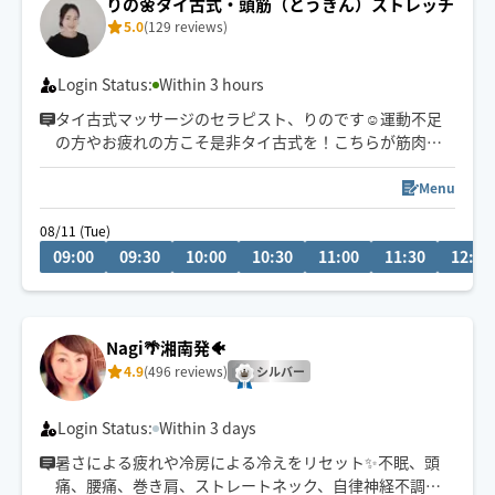
りの🌼タイ古式・頭筋（とうきん）ストレッチ
5.0
(129 reviews)
Login Status:
Within 3 hours
タイ古式マッサージのセラピスト、りのです☺️運動不足
の方やお疲れの方こそ是非タイ古式を！こちらが筋肉を
動かし伸ばすのでリラックスしながらスッキリ✨しっかり
めのドライヘッドスパも取り入れ可能◎足つぼも組み込
Menu
みOK！
08/11 (Tue)
場所や距離によって、車又は電車で伺います🚗港北区、
09:00
09:30
10:00
10:30
11:00
11:30
12:00
高津区、中原区だとお時間を早めに開始できるかもしれ
ません。メッセージにてお気軽にご相談ください🌟
Nagi🌴湘南発🐠
4.9
(496 reviews)
シルバー
Login Status:
Within 3 days
暑さによる疲れや冷房による冷えをリセット✨不眠、頭
痛、腰痛、巻き肩、ストレートネック、自律神経不調な