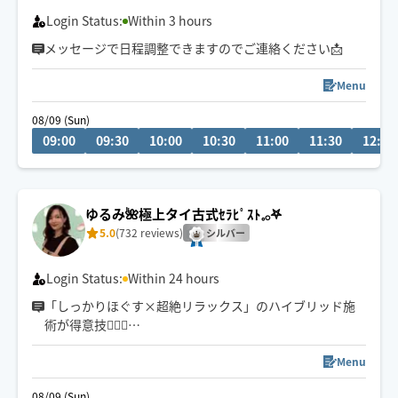
Login Status:
Within 3 hours
メッセージで日程調整できますのでご連絡ください📩
Menu
08/09 (Sun)
09:00
09:30
10:00
10:30
11:00
11:30
12:00
ゆるみ🌺極上タイ古式ｾﾗﾋﾟｽﾄ𓈒𓂂𖤐
5.0
(732 reviews)
シルバー
Login Status:
Within 24 hours
「しっかりほぐす×超絶リラックス」のハイブリッド施
術が得意技✊🏻🍉
“ 気持ちいいのに効果もすごい！” をモットーに満足度💯
Menu
な施術をさせていただきます🤝🏻✨
08/09 (Sun)