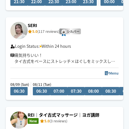
21:30
22:00
22:30
23:00
23:30
00:00
00:
対応可能な場合がございます😊
SERI
5.0
(117 reviews)
シルバー
Login Status:
Within 24 hours
痛気持ちいい！
タイ古式をベースにストレッチ×ほぐしをミックスした
施術になります🙆‍♀️
Menu
08/09 (Sun)
08/11 (Tue)
06:30
06:30
07:00
07:30
08:00
08:30
09:
REI｜タイ古式マッサージ｜ヨガ講師
New
5.0
(3 reviews)