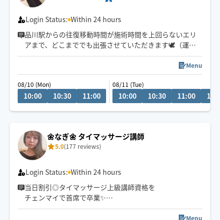
2時間前にはご予約頂けますと助かります。
Login Status:
Within 24 hours
詳しくはプロフィールご覧下さい🤗
品川駅からの往復移動時間が施術時間を上回らないエリ
アまで、どこまででも出張させていただきます🕊️（運転
免許は自主返納済）
Menu
9:30〜港区・品川区・大田区のみ早着可
08/10 (Mon)
08/11 (Tue)
10:30〜その他エリアはメッセージにて要相談
10:00
10:30
11:00
10:00
10:30
11:00
11:
🌼なぎ🌼 タイマッサージ講師
5.0
(177 reviews)
Login Status:
Within 24 hours
当日割引◎タイマッサージ上級講師資格を
チェンマイで首席で卒業✨
デスクワークのお疲れ、お任せください！
Menu