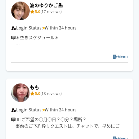
波のゆりかご🏝️
5.0
(17 reviews)
Login Status:
Within 24 hours
＊空きスケジュール＊
9/4 9:00〜11:30
9/7 9:00〜14:30
Menu
9/8 9:00〜11:30
9/9 9:00〜11:30
9/14 9:00〜14:30
9/15 9:00〜11:30
もも
9/16 9:00〜11:30
5.0
(13 reviews)
Login Status:
Within 24 hours
💆‍♀️ ご希望の○月○日？○分？場所？
事前のご予約枠リクエストは、チャットで、早めにご相
談ください✨
Menu