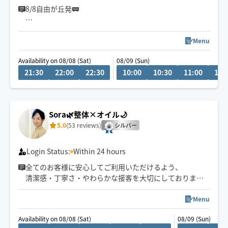
8/8自由が丘発🚃
大きな手でしっかり圧を届けつつ、一人ひとりに合わせ
たオーダーメイド施術を行っています。中目黒・恵比
Menu
寿・渋谷・自由が丘を中心に活動。大手美容サロン広告
Availability on 08/08 (Sat)
08/09 (Sun)
出演や個人サロン運営の実績があります。安心してお任
21:30
22:00
22:30
10:00
10:30
11:00
11:
せください。
🌸セラピスト歴9年
🌸趣味 カフェ巡り、ベリーダンス、映画鑑賞
お会いできること楽しみにしてます😊
Sora🌿整体×オイル🌙
5.0
(53 reviews)
シルバー
Login Status:
Within 24 hours
全てのお客様に安心してご利用いただけるよう、
清潔感・丁寧さ・やわらかな接客を大切にしております
🌙
深夜・外国人対応可◎
Menu
予約枠×の場合でも、
Availability on 08/08 (Sat)
08/09 (Sun)
事前に↗︎のチャット💬いただけますと