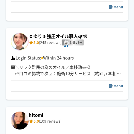
現在各地を転々としています🎒
事前にメッセージでの相談大歓迎！
Menu
ペットやお子様大歓迎💛
ご夫婦で施術時間を分けるのもおすすめ👫
【出来る施術】
🌷ゆり🌷強圧オイル職人🌿🫧
🌱タイ古式マッサージ
5.0
(245 reviews)
シルバー
🌱アロマオイルマッサージ
🌱足裏リフレクソロジー
🌱アイヘッド
Login Status:
Within 24 hours
🌱チネイザン（180分コース以上のみ）
＼リラク難民の為のオイル／車移動🚗💨
🌱氣の調整
🌱口コミ掲載で次回：施術10分サービス（約¥1,700相
当）
Menu
🌿 ほぐし特化×オイルの心地よさ💛
じわぁっと深層筋膜、筋肉、にアプローチで骨格ケアオ
イル🦴
hitomi
1回の施術で病みつきになるほどスッキリ！
5.0
(109 reviews)
とにかく痛気持ちいいを極めました🍀