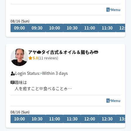
どお悩みをお聞きかせください
全コース脳が深く休めるクラニオヘッド付💆‍♀️
Menu
08/16 (Sun)
📢他のお仕事の都合により、予約枠が急遽変動する場合
09:00
09:30
10:00
10:30
11:00
11:30
12:00
がございます🙇‍♀️
8/5〜8/15はお休みとなります
アヤ🪷タイ古式＆オイル＆腸もみ🤲
タイ式/もみほぐし/オイル/フット/ヘッドスパ/クラニオセ
5.0
(11 reviews)
イクラル/筋膜リリース/チネイザン
Login Status:
Within 3 days
趣味は
人を癒すこと🫶食べること🍚
子育て👦🏻ペットと遊ぶこと😻
人とのご縁を大切にし
Menu
心がほっと温かくなる時間をお届けしたいです♡
08/16 (Sun)
辻堂からお伺いします。
10:00
10:30
11:00
11:30
12:00
12:30
13:00
電車か車で片道1時間くらいの距離までお受けします。
自宅サロンもやっているので、隙間時間にお伺いします。