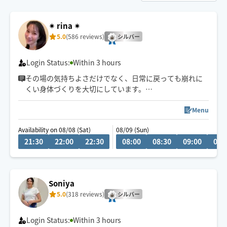
✴︎ rina ✴︎
5.0
(586 reviews)
シルバー
Login Status:
Within 3 hours
その場の気持ちよさだけでなく、日常に戻っても崩れに
くい身体づくりを大切にしています。
タイ式をベースに「ほぐす・伸ばす・整える」を組み合
Menu
わせてお一人おひとりの状態に合わせ、身体のバランス
Availability on 08/08 (Sat)
08/09 (Sun)
を丁寧に整えていきます。
21:30
22:00
22:30
08:00
08:30
09:00
09:
首・肩・腰の慢性疲労や姿勢、眠りの浅さが気になる方
にもおすすめです✴︎
Soniya
5.0
(318 reviews)
シルバー
Login Status:
Within 3 hours