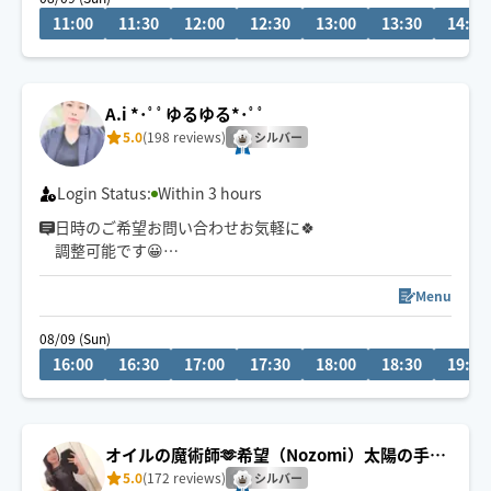
11:00
11:30
12:00
12:30
13:00
13:30
14:00
肩＆首こり/腰痛/頭痛/不眠/だるさ/脚の疲れ
そのお悩みお任せください💪🏻🔥
🌷お願い✍🏻
A.i *･ﾟﾟゆるゆる*･ﾟﾟ
リクエスト送信後、必ずチャットをご確認ください。安
5.0
(198 reviews)
心安全なお取引を♪
シルバー
Login Status:
Within 3 hours
日時のご希望お問い合わせお気軽に🍀
調整可能です😀
心地良いしっかり圧でスッキリ感を💐
ツボピンポイント👍️ 強圧得意✨
Menu
お悩みに寄り添い ご満足頂けますよう
08/09 (Sun)
お一人お一人様のお身体に合わせた施術を
16:00
16:30
17:00
17:30
18:00
18:30
19:00
心がけております☺️
日々勉強中↗️
良い方に恵まれて感謝です✨✨
オイルの魔術師🫶希望（Nozomi）太陽の手の
ディープリンパ
5.0
(172 reviews)
公共機関での移動です🚃🚌
シルバー