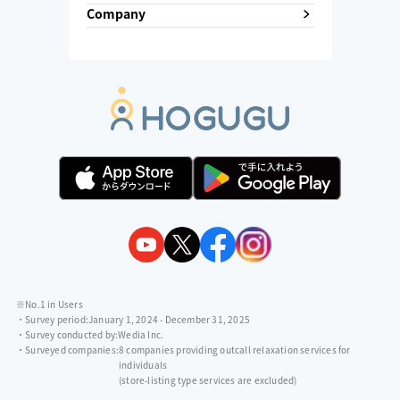
Company
※No.1 in Users
・Survey period:
January 1, 2024 - December 31, 2025
・Survey conducted by:
Wedia Inc.
・Surveyed companies:
8 companies providing outcall relaxation services for
individuals
(store-listing type services are excluded)