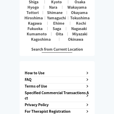
Shiga
Kyoto
Osaka
Hyogo
Nara
Wakayama
Tottori
Shimane
Okayama
Hiroshima
Yamaguchi
Tokushima
Kagawa
Ehime
Kochi
Fukuoka
Saga
Nagasaki
Kumamoto
Oita
Miyazaki
Kagoshima
Okinawa
Search from Current Location
How to Use
FAQ
Terms of Use
Specified Commercial Transactions A
ct
Privacy Policy
For Therapist Registration