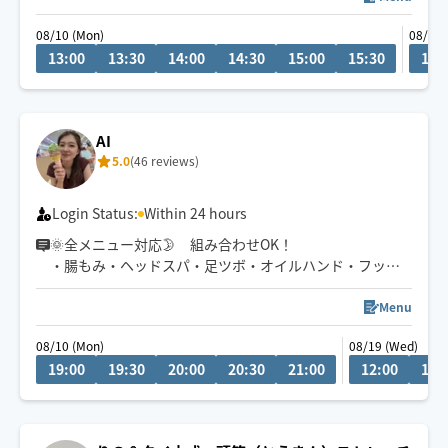
その日のお体の状態に合わせた施術🙆🏻‍♀️
08/10 (Mon)
08/12 
癒しをお届け致します☺️🍀
13:00
13:30
14:00
14:30
15:00
15:30
16:
AI
5.0
(46 reviews)
Login Status:
Within 24 hours
🌞全メニュー対応🌛 組み合わせOK！
・腸もみ・ヘッドスパ・足ツボ・オイルハンド・フット
のみでも⭕️・チネイザン etc…
Menu
タイ古式はマットでの施術をオススメします♪ その場合
08/10 (Mon)
08/19 (Wed)
ご用意お願い致します🙇‍♀️
19:00
19:30
20:00
20:30
21:00
12:00
12:
お待ちしております⭐︎