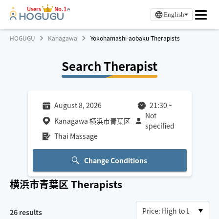
Users
No.1
※
English
HOGUGU
Kanagawa
Yokohamashi-aobaku Therapists
Search Therapist
August 8, 2026
21:30
~
Not
Kanagawa 横浜市青葉区
specified
Thai Massage
Change Conditions
横浜市青葉区
Therapists
26
results