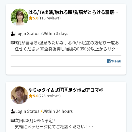
時間外でも予約可能な時があります。
お問い合わせください🙏
はる/TV出演/触れる瞑想/脳がとろける寝落ち
5.0
(116 reviews)
体験🐑
Login Status:
Within 3 days
9割が寝落ち/温泉みたいな手♨️🫱/不眠症の方ぜひ一度お
任せください🙆‍♀️全身強押し強揉み🙅‍♀️90分以上からリクエ
ストお願いします😊
【資格】ヘアケアマイスター/ヘッドマイスター/CCAタイ
Menu
マッサージ/ウータイオステオ/小顔整体
ゆり🌿タイ古式🇹🇭足ツボ🦶アロマ🌱
5.0
(228 reviews)
Login Status:
Within 24 hours
次回は8月OPEN予定！
気軽にメッセージにてご相談ください！