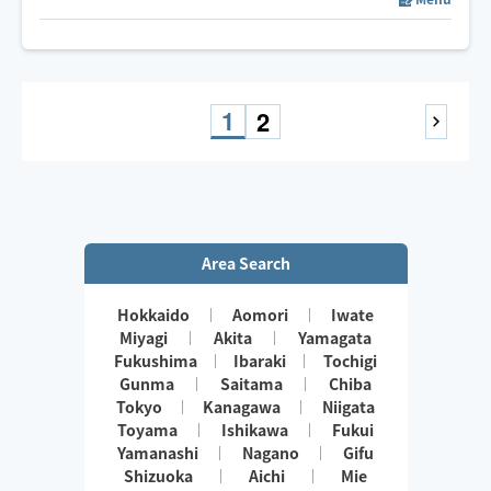
🥰はじめまして
タイ古式マッサージと、
ヘッドマッサージや、
オイルハンドマッサージや、
オイルフットマッサージも出来ます！
1
2
🚗車or電車でお伺いさせて頂くため、
ご希望の場所に間に合うかどうかの確認を
事前のご予約時でさせて頂いておりますので、
予めよろしくお願い致します✨
Area Search
Hokkaido
Aomori
Iwate
Miyagi
Akita
Yamagata
Fukushima
Ibaraki
Tochigi
Gunma
Saitama
Chiba
Tokyo
Kanagawa
Niigata
Toyama
Ishikawa
Fukui
Yamanashi
Nagano
Gifu
Shizuoka
Aichi
Mie