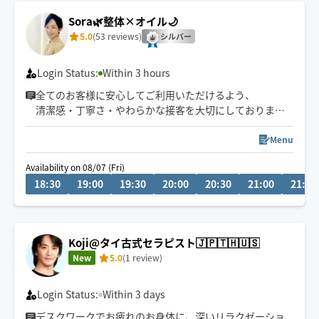
Sora🌿整体×オイル🌙
5.0
(53 reviews)
シルバー
Login Status:
Within 3 hours
全てのお客様に安心してご利用いただけるよう、
清潔感・丁寧さ・やわらかな接客を大切にしております
🌙
深夜・外国人対応可◎
Menu
予約枠×の場合でも、
Availability on 08/07 (Fri)
事前に↗︎のチャット💬いただけますと
18:30
19:00
19:30
20:00
20:30
21:00
21:30
対応可能な場合がございます😊
Koji@タイ古式セラピスト🇯🇵🇹🇭🇺🇸
New
5.0
(1 review)
Login Status:
Within 3 days
デスクワークでお疲れのお身体に、深いリラクゼーショ