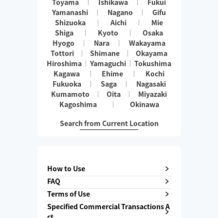
Toyama
Ishikawa
Fukui
Yamanashi
Nagano
Gifu
Shizuoka
Aichi
Mie
Shiga
Kyoto
Osaka
Hyogo
Nara
Wakayama
Tottori
Shimane
Okayama
Hiroshima
Yamaguchi
Tokushima
Kagawa
Ehime
Kochi
Fukuoka
Saga
Nagasaki
Kumamoto
Oita
Miyazaki
Kagoshima
Okinawa
Search from Current Location
How to Use
FAQ
Terms of Use
Specified Commercial Transactions A
ct