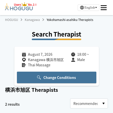
Users
No.1※
English
HOGUGU
Kanagawa
Yokohamashi-asahiku Therapists
Search Therapist
August 7, 2026
18:00
~
Kanagawa 横浜市旭区
Male
Thai Massage
Change Conditions
横浜市旭区
Therapists
2
results