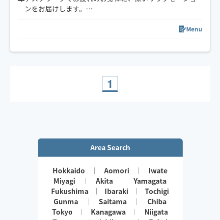
ンをお届けします。
ニューヨークでプロのダンサー(コンテンポラリー、バレ
Menu
エ)として名門の舞踊団に初の日本人として入団し、10年
活動しておりました。ストレッチはお任せください。お
身体の硬い方でもご心配なく。
また、パーソナルトレーナーとしても活動しておりまし
1
た。解剖学を元にした、お客様個人のお悩みに合わせた
お疲れの戻りのない施術を提供します。
Area Search
Hokkaido
Aomori
Iwate
Miyagi
Akita
Yamagata
Fukushima
Ibaraki
Tochigi
Gunma
Saitama
Chiba
Tokyo
Kanagawa
Niigata