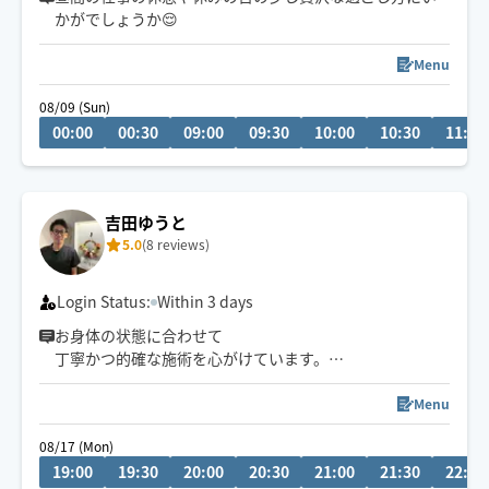
かがでしょうか😌
Menu
08/09 (Sun)
00:00
00:30
09:00
09:30
10:00
10:30
11:00
吉田ゆうと
5.0
(8 reviews)
Login Status:
Within 3 days
お身体の状態に合わせて
丁寧かつ的確な施術を心がけています。
日々の疲れをリセットしたい方、ぜひお任せください。
Menu
深く効かせる強めの施術を得意としており、
08/17 (Mon)
「しっかりほぐされたい」という方から多くのご好評を
19:00
19:30
20:00
20:30
21:00
21:30
22:00
いただいています。