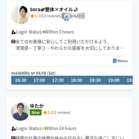
Sora🌿整体×オイル🌙
5.0
(53 reviews)
シルバー
Login Status:
Within 3 hours
全てのお客様に安心してご利用いただけるよう、
清潔感・丁寧さ・やわらかな接客を大切にしております
🌙
深夜・外国人対応可◎
Menu
予約枠×の場合でも、
Availability on 08/08 (Sat)
事前に↗︎のチャット💬いただけますと
16:30
17:00
17:30
18:00
18:30
19:00
19:30
対応可能な場合がございます😊
ゆたか
New
5.0
(1 review)
Login Status:
Within 24 hours
昼間の仕事の休憩や休みの日の少し贅沢な過ごし方にい