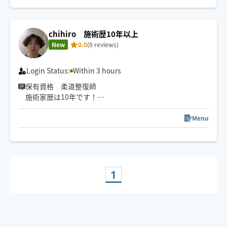
もみほぐし・リフレクソロジー・リンパドレナージュ・
オイルケア・ドライヘッドスパ・ストレッチなど、
chihiro 施術歴10年以上
幅広い手技に対応可能です。
New
0.0
(0 reviews)
スケジュール以外でもご相談ください。
Login Status:
Within 3 hours
保有資格 柔道整復師
施術家歴は10年です！
オールハンド施術💆
Menu
オーダメイドで圧の調整は対応可能です👍
頑張りすぎてる身体にご褒美を！！
全身全霊でお身体の回復をサポートさせて頂きます💪
1
横浜市中区から自転車かバイクで向かいます🚴
深夜も対応可能なのでお気軽にご連絡くださいませ🙇‍♂