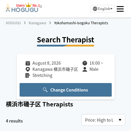
Users
No.1
※
English
HOGUGU
Kanagawa
Yokohamashi-isogoku Therapists
Search Therapist
August 8, 2026
16:00
~
Kanagawa 横浜市磯子区
Male
Stretching
Change Conditions
横浜市磯子区
Therapists
4
results