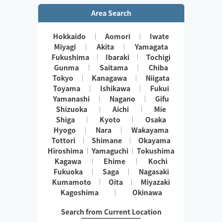
Area Search
Hokkaido
Aomori
Iwate
Miyagi
Akita
Yamagata
Fukushima
Ibaraki
Tochigi
Gunma
Saitama
Chiba
Tokyo
Kanagawa
Niigata
Toyama
Ishikawa
Fukui
Yamanashi
Nagano
Gifu
Shizuoka
Aichi
Mie
Shiga
Kyoto
Osaka
Hyogo
Nara
Wakayama
Tottori
Shimane
Okayama
Hiroshima
Yamaguchi
Tokushima
Kagawa
Ehime
Kochi
Fukuoka
Saga
Nagasaki
Kumamoto
Oita
Miyazaki
Kagoshima
Okinawa
Search from Current Location