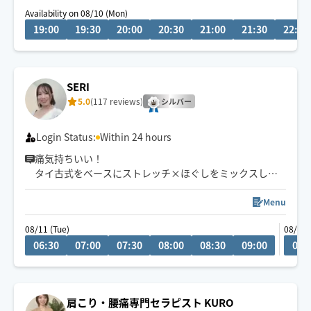
Availability on 08/10 (Mon)
ツバサ授ける肩甲骨ケア×あちこち伸びるタイストレッ
19:00
19:30
20:00
20:30
21:00
21:30
22:00
チで身体の軽さが長く続く♪
公共交通機関にて移動します🚃
お伺いエリアについて、プロフィールの️⭕️ご注意⭕️確認
SERI
お願いします
5.0
(117 reviews)
シルバー
Login Status:
Within 24 hours
痛気持ちいい！
タイ古式をベースにストレッチ×ほぐしをミックスした
施術になります🙆‍♀️
Menu
08/11 (Tue)
08/18 
06:30
07:00
07:30
08:00
08:30
09:00
06:
肩こり・腰痛専門セラピスト KURO