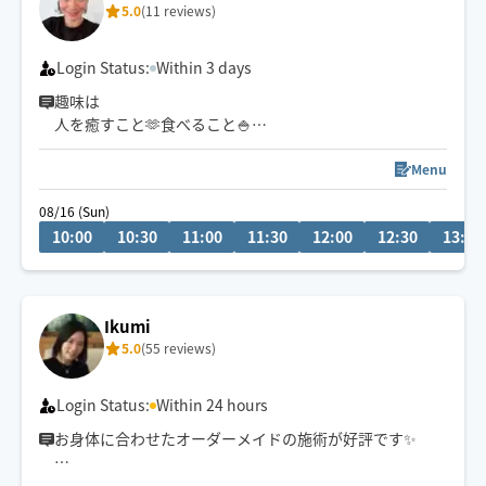
5.0
(11 reviews)
イクラル/筋膜リリース/チネイザン
Login Status:
Within 3 days
趣味は
人を癒すこと🫶食べること🍚
子育て👦🏻ペットと遊ぶこと😻
人とのご縁を大切にし
Menu
心がほっと温かくなる時間をお届けしたいです♡
08/16 (Sun)
辻堂からお伺いします。
10:00
10:30
11:00
11:30
12:00
12:30
13:00
電車か車で片道1時間くらいの距離までお受けします。
自宅サロンもやっているので、隙間時間にお伺いします。
時間外でも予約可能な時があります。
お問い合わせください🙏
Ikumi
5.0
(55 reviews)
Login Status:
Within 24 hours
お身体に合わせたオーダーメイドの施術が好評です✨
ヘッドセラピー、小顔セラピー、腸セラピーおすすめで