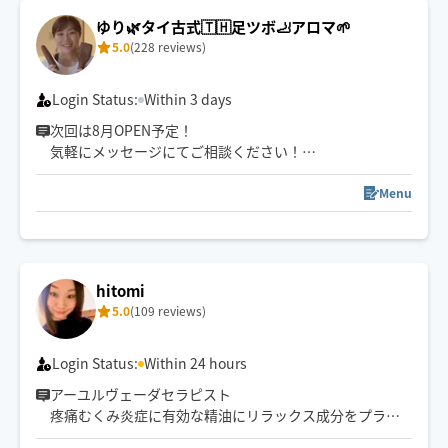
ゆり🌿タイ古式🇹🇭足ツボ🦶アロマ🌱
5.0
(228 reviews)
Login Status:
Within 3 days
次回は8月OPEN予定！
気軽にメッセージにてご相談ください！
現在各地を転々としています🎒
事前にメッセージでの相談大歓迎！
Menu
ペットやお子様大歓迎💛
ご夫婦で施術時間を分けるのもおすすめ👫
【出来る施術】
hitomi
🌱タイ古式マッサージ
5.0
(109 reviews)
🌱アロマオイルマッサージ
🌱足裏リフレクソロジー
🌱アイヘッド
Login Status:
Within 24 hours
🌱チネイザン（180分コース以上のみ）
アーユルヴェーダセラピスト
🌱氣の調整
疼痛むくみ炎症に有効な精油にリラックス成分をプラ
ス。整体、リンパ、タイ&ストレッチ指圧を症状に合わせ