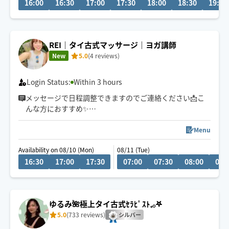
16:00
16:30
17:00
17:30
18:00
18:30
19:00
心がけております☺️
日々勉強中↗️
良い方に恵まれて感謝です✨✨
REI｜タイ古式マッサージ｜ヨガ講師
New
5.0
(4 reviews)
公共機関での移動です🚃🚌
2時間前にはご予約頂けますと助かります。
Login Status:
Within 3 hours
詳しくはプロフィールご覧下さい🤗
メッセージで日程調整できますのでご連絡ください📩こ
んな方におすすめ✨
♦︎強めの圧が好きな方
♦︎タイ古式マッサージが好きな方
Menu
♦︎肩こりや腰痛に悩んでる方
Availability on 08/10 (Mon)
08/11 (Tue)
16:30
17:00
17:30
07:00
07:30
08:00
08:
解剖学に基づいてストレッチや指圧、オイルなどで体を
ほぐしていきます🌱
ゆるみ🌺極上タイ古式ｾﾗﾋﾟｽﾄ𓈒𓂂𖤐
5.0
(733 reviews)
シルバー