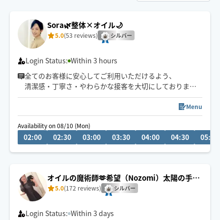
Sora🌿整体×オイル🌙
5.0
(53 reviews)
シルバー
Login Status:
Within 3 hours
全てのお客様に安心してご利用いただけるよう、
清潔感・丁寧さ・やわらかな接客を大切にしております
🌙
深夜・外国人対応可◎
Menu
予約枠×の場合でも、
Availability on 08/10 (Mon)
事前に↗︎のチャット💬いただけますと
02:00
02:30
03:00
03:30
04:00
04:30
05:00
対応可能な場合がございます😊
オイルの魔術師🫶希望（Nozomi）太陽の手の
ディープリンパ
5.0
(172 reviews)
シルバー
Login Status:
Within 3 days