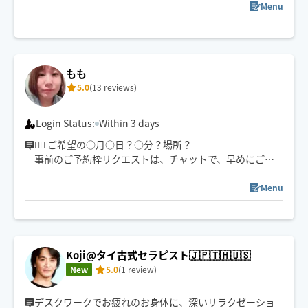
て施術します！
Menu
【アーユルヴェーダ】
インドスリランカ発祥4000年の歴史ある自然療法。セサ
ミオイルにトリファラを加えたオイルで血液から脊髄に
溜まった毒素までデトックス。
もも
薬効に裏付けのあるドテラアロマオイルの高品質ピュア
5.0
(13 reviews)
成分で疲弊した細胞全身を整え正常化します。
Login Status:
Within 3 days
💆‍♀️ ご希望の○月○日？○分？場所？
事前のご予約枠リクエストは、チャットで、早めにご相
談ください✨
Menu
🥰はじめまして
タイ古式マッサージと、
ヘッドマッサージや、
オイルハンドマッサージや、
Koji@タイ古式セラピスト🇯🇵🇹🇭🇺🇸
オイルフットマッサージも出来ます！
New
5.0
(1 review)
🚗車or電車でお伺いさせて頂くため、
デスクワークでお疲れのお身体に、深いリラクゼーショ
ご希望の場所に間に合うかどうかの確認を