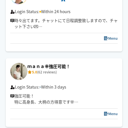
Login Status:
Within 24 hours
時々出てます。チャットにて日程調整致しますので、チャ
ット下さい💌
＼リラク難民の為のオイル／車移動🚗💨
Menu
🌱口コミ掲載で次回：施術10分サービス（約¥1,700相
当）
🌿 ほぐし特化×オイルの心地よさ💛
ｍａｎａ🌞強圧可能！
じわぁっと深層筋膜、筋肉、にアプローチで骨格ケアオ
5.0
(62 reviews)
イル🦴
1回の施術で病みつきになるほどスッキリ！
Login Status:
Within 3 days
強圧可能！
とにかく痛気持ちいいを極めました🍀
特に高身長、大柄の方得意です🌸
基本120分からのご予約になります。
皆様のご予約お待ちしております🌈
Menu