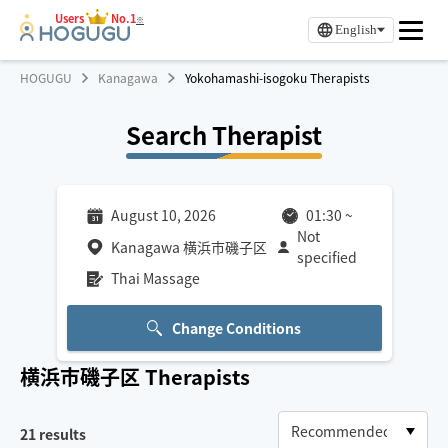
Users
No.1
※
English
HOGUGU
Kanagawa
Yokohamashi-isogoku Therapists
Search Therapist
August 10, 2026
01:30
~
Not
Kanagawa 横浜市磯子区
specified
Thai Massage
Change Conditions
横浜市磯子区
Therapists
21
results