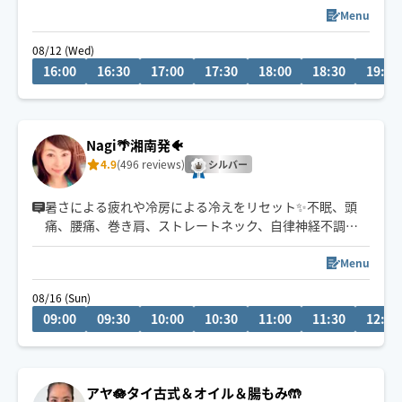
デスクワークのお疲れ、お任せください！
Menu
その日のお体の状態に合わせた施術🙆🏻‍♀️
08/12 (Wed)
癒しをお届け致します☺️🍀
16:00
16:30
17:00
17:30
18:00
18:30
19:00
Nagi🌴湘南発🐠
4.9
(496 reviews)
シルバー
暑さによる疲れや冷房による冷えをリセット✨不眠、頭
痛、腰痛、巻き肩、ストレートネック、自律神経不調な
どお悩みをお聞きかせください
全コース脳が深く休めるクラニオヘッド付💆‍♀️
Menu
08/16 (Sun)
📢他のお仕事の都合により、予約枠が急遽変動する場合
09:00
09:30
10:00
10:30
11:00
11:30
12:00
がございます🙇‍♀️
8/5〜8/15はお休みとなります
アヤ🪷タイ古式＆オイル＆腸もみ🤲
タイ式/もみほぐし/オイル/フット/ヘッドスパ/クラニオセ