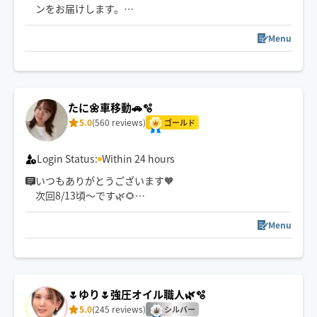
ンをお届けします。
事前のご予約時でさせて頂いておりますので、
予めよろしくお願い致します✨
ニューヨークでプロのダンサー(コンテンポラリー、バレ
Menu
エ)として名門の舞踊団に初の日本人として入団し、10年
活動しておりました。ストレッチはお任せください。お
身体の硬い方でもご心配なく。
たに🌼車移動🚗🫧
また、パーソナルトレーナーとしても活動しておりまし
5.0
(560 reviews)
ゴールド
た。解剖学を元にした、お客様個人のお悩みに合わせた
お疲れの戻りのない施術を提供します。
Login Status:
Within 24 hours
いつもありがとうございます🧡
次回8/13頃〜です🌿🌻
全コース極上ヘッドスパ追加OK🎵
Menu
心身ともにリラックス🫧
お家やホテルでのまったり時間のお供に🐕
🌷ゆり🌷強圧オイル職人🌿🫧
5.0
(245 reviews)
シルバー