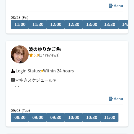
す！メニュー選択には無いのでご希望の方はコメント下
Menu
さい。
08/28 (Fri)
11:00
11:30
12:00
12:30
13:00
13:30
14:00
出張範囲はご予約時にメッセージ頂ければ相談可能で
す。
横浜のレンタルサロンを借りることも出来ます。
波のゆりかご🏝️
5.0
(17 reviews)
Login Status:
Within 24 hours
＊空きスケジュール＊
9/4 9:00〜11:30
9/7 9:00〜14:30
Menu
9/8 9:00〜11:30
09/08 (Tue)
9/9 9:00〜11:30
08:30
09:00
09:30
10:00
10:30
11:00
9/14 9:00〜14:30
9/15 9:00〜11:30
9/16 9:00〜11:30