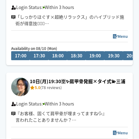
Login Status:
Within 3 hours
「しっかりほぐす×超絶リラックス」のハイブリッド施
術が得意技✊🏻🍉
“ 気持ちいいのに効果もすごい！” をモットーに満足度💯
Menu
な施術をさせていただきます🤝🏻✨
Availability on 08/10 (Mon)
17:00
17:30
18:00
18:30
19:00
19:30
20:00
肩＆首こり/腰痛/頭痛/不眠/だるさ/脚の疲れ
そのお悩みお任せください💪🏻🔥
🌷お願い✍🏻
10日(月)19:30🈳✨肩甲骨発掘×タイ式💫三浦
リクエスト送信後、必ずチャットをご確認ください。安
5.0
(78 reviews)
心安全なお取引を♪
Login Status:
Within 3 hours
『お客様、固くて肩甲骨が埋まってますね💦』
言われたことありませんか？
肩甲骨の発掘、三浦にお任せ下さい🎶
Menu