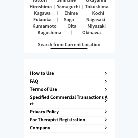
Tottori
Shimane
Okayama
Hiroshima
Yamaguchi
Tokushima
Kagawa
Ehime
Kochi
Fukuoka
Saga
Nagasaki
Kumamoto
Oita
Miyazaki
Kagoshima
Okinawa
Search from Current Location
How to Use
FAQ
Terms of Use
Specified Commercial Transactions A
ct
Privacy Policy
For Therapist Registration
Company