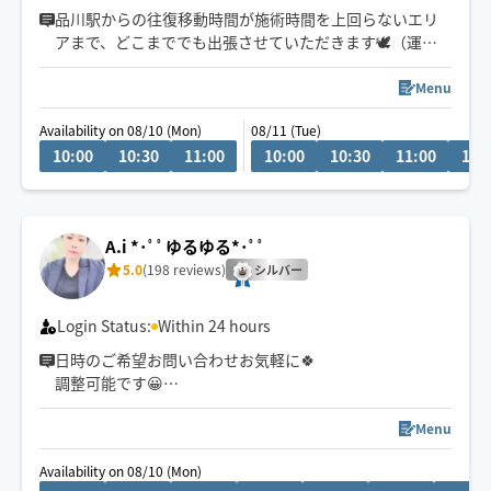
品川駅からの往復移動時間が施術時間を上回らないエリ
アまで、どこまででも出張させていただきます🕊️（運転
免許は自主返納済）
Menu
9:30〜港区・品川区・大田区のみ早着可
Availability on 08/10 (Mon)
08/11 (Tue)
10:30〜その他エリアはメッセージにて要相談
10:00
10:30
11:00
10:00
10:30
11:00
11:
A.i *･ﾟﾟゆるゆる*･ﾟﾟ
5.0
(198 reviews)
シルバー
Login Status:
Within 24 hours
日時のご希望お問い合わせお気軽に🍀
調整可能です😀
心地良いしっかり圧でスッキリ感を💐
ツボピンポイント👍️ 強圧得意✨
Menu
お悩みに寄り添い ご満足頂けますよう
Availability on 08/10 (Mon)
お一人お一人様のお身体に合わせた施術を