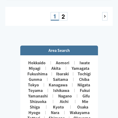
1
2
Area Search
Hokkaido
Aomori
Iwate
Miyagi
Akita
Yamagata
Fukushima
Ibaraki
Tochigi
Gunma
Saitama
Chiba
Tokyo
Kanagawa
Niigata
Toyama
Ishikawa
Fukui
Yamanashi
Nagano
Gifu
Shizuoka
Aichi
Mie
Shiga
Kyoto
Osaka
Hyogo
Nara
Wakayama