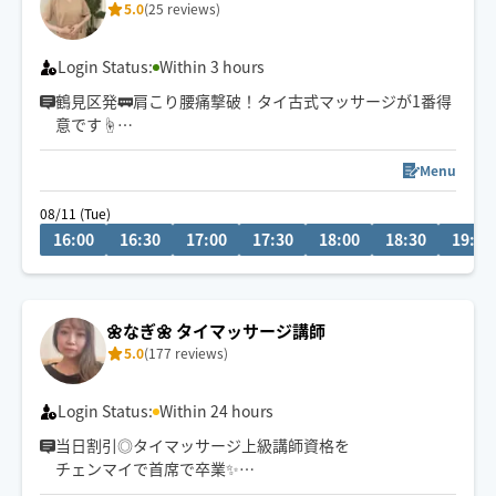
5.0
(25 reviews)
Login Status:
Within 3 hours
鶴見区発🚃肩こり腰痛撃破！タイ古式マッサージが1番得
意です☝️
1回の施術でも驚きの変化✨
横浜・川崎メインで活動するセラピストです🙌🏻
Menu
08/11 (Tue)
16:00
16:30
17:00
17:30
18:00
18:30
19:00
🌼なぎ🌼 タイマッサージ講師
5.0
(177 reviews)
Login Status:
Within 24 hours
当日割引◎タイマッサージ上級講師資格を
チェンマイで首席で卒業✨