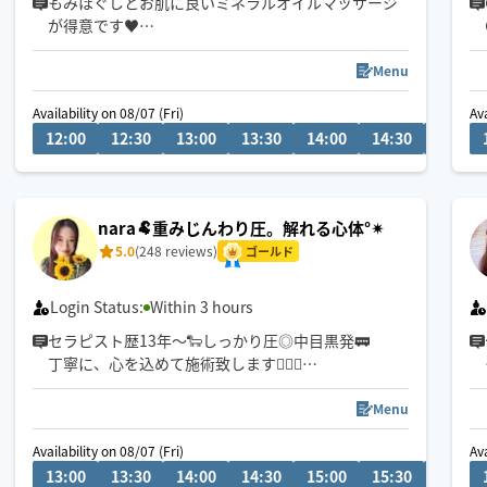
もみほぐしとお肌に良いミネラルオイルマッサージ
が得意です♥️
手が温かいとよく言われます（╹◡╹）🌟
Menu
リンパ系の持病をもつ娘のために
Availability on 08/07 (Fri)
Ava
リンパマッサージを習っています
12:00
12:30
13:00
13:30
14:00
14:30
15:00
鎌倉市から交通機関を使って移動するため
終電を考えて早めに設定してます
時間外でも場所やコース時間によっては行けること
nara🐏重みじんわり圧。解れる心体°✴︎
もあるのでメッセージいただけると嬉しいです🍀
5.0
(248 reviews)
心を込めて施術しますので
ゴールド
呼んでください💕
Login Status:
Within 3 hours
セラピスト歴13年〜🐑しっかり圧◎中目黒発🚃
丁寧に、心を込めて施術致します🧚‍♀️✨
重みのある指圧が得意🙆‍♀️
※中目黒から1時間以上かかる場合はお断りすること
Menu
があります。
Availability on 08/07 (Fri)
Ava
13:00
13:30
14:00
14:30
15:00
15:30
16:00
【90分以上の方を優先してリクエスト承ります】