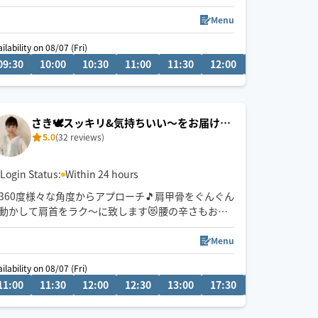
技術をご自宅で🫧✨心を込めて施術致します💫✋
お疲れに合わせて、施術箇所のカスタマイズ出来ま
Menu
す🕊️
ilability on 08/07 (Fri)
アロマ5種&ホホバオイルご用意しています🪷ゆっく
09:30
18:00
10:00
18:30
10:30
19:00
11:00
19:30
11:30
20:00
12:00
12:30
13:0
りお選び下さい👌
さき🕊️スッキリ&気持ちいい〜をお届け🕊️
5.0
(32 reviews)
✨
Login Status:
Within 24 hours
360度様々な角度からアプローチ🎵肩甲骨をぐんぐん
動かして肩首をラク〜に致します😻腰の辛さもお任
せください！お尻の深部にアプローチ🏹✨
Menu
フェイシャルマッサージもおすすめです(^^)フェイ
ilability on 08/07 (Fri)
シャルのみご希望の方はオイル60分でご予約くださ
11:00
13:30
11:30
14:00
12:00
14:30
12:30
15:00
13:00
15:30
17:30
18:00
18:3
い✨
ボディに追加の場合30分から可能です(^^)
例:オイルトリートメント90分➕フェイシャル30分の