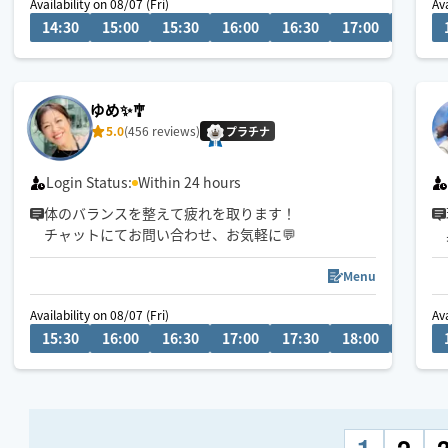
Availability on 08/07 (Fri)
Ava
14:30
15:00
15:30
16:00
16:30
17:00
17:30
肩＆首こり/腰痛/頭痛/不眠/だるさ/脚の疲れ
そのお悩みお任せください💪🏻🔥
🌷お願い✍🏻
ゆめ✨🎐
リクエスト送信後、必ずチャットをご確認くださ
5.0
(456 reviews)
い。安心安全なお取引を♪
プラチナ
Login Status:
Within 24 hours
体のバランスを整えて疲れを取ります！
チャットにてお問い合わせ、お気軽に💬
Menu
Availability on 08/07 (Fri)
Ava
15:30
16:00
16:30
17:00
17:30
18:00
18:30
1