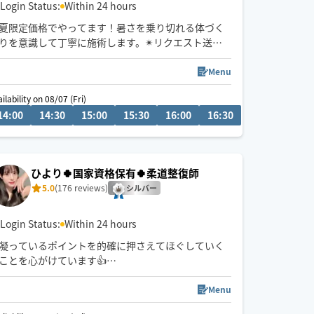
Login Status:
Within 24 hours
夏限定価格でやってます！暑さを乗り切れる体づく
りを意識して丁寧に施術します。✴︎リクエスト送っ
ていただいた後メッセージお送りしてますので必ず
ご確認いただき、返信ください！
Menu
ilability on 08/07 (Fri)
08/08 (Sat)
14:00
17:30
14:30
18:00
15:00
18:30
15:30
19:00
16:00
19:30
16:30
14:00
14
ひより🍀国家資格保有🍀柔道整復師
5.0
(176 reviews)
シルバー
Login Status:
Within 24 hours
凝っているポイントを的確に押さえてほぐしていく
ことを心がけています👍
強圧マッサージやソフトなマッサージなど
Menu
ご希望をお伺いしながら、お客様の好みに合わせた