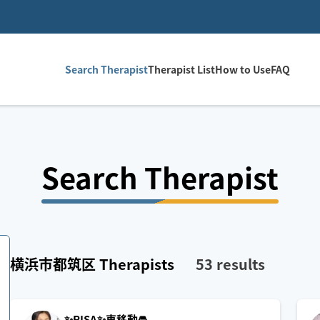
Search Therapist
Therapist List
How to Use
FAQ
Search Therapist
横浜市都筑区
Therapists
53
results
✨RISA✨車移動🚘