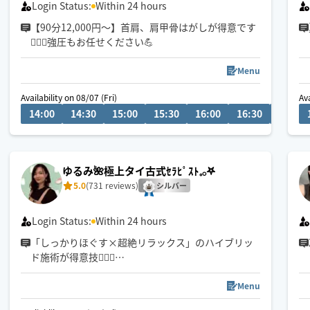
Login Status:
Within 24 hours
【90分12,000円〜】首肩、肩甲骨はがしが得意です
💆‍♀️✨強圧もお任せください💪
Menu
Availability on 08/07 (Fri)
Ava
14:00
14:30
15:00
15:30
16:00
16:30
17:00
ゆるみ🌺極上タイ古式ｾﾗﾋﾟｽﾄ𓈒𓂂𖤐
5.0
(731 reviews)
シルバー
Login Status:
Within 24 hours
「しっかりほぐす×超絶リラックス」のハイブリッ
ド施術が得意技✊🏻🍉
“ 気持ちいいのに効果もすごい！” をモットーに満足
Menu
度💯な施術をさせていただきます🤝🏻✨