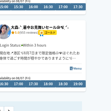
ilability on 08/07 (Fri)
施術をさせていただきます🌿
15:00
18:00
15:30
18:30
16:00
19:00
16:30
19:30
17:00
20:00
17:30
18:00
18:3
身体と心の癒しを提供できるよう精一杯施術させて
いただきます✨
大森˗ˋˏ暑中お見舞いセール🐚🫧ˎˊ˗
170件のレビューありがとうございます🙇🏻‍♀️💫
5.0
(955 reviews)
ゴールド
Login Status:
Within 3 hours
現在地📍港区🫧8月7日まで限定価格🐚🪸ほぐれたお
身体で過ごす時間が穏やかでありますように🫧
いつもご利用くださるお客様ありがとうございます
Menu
🫧
ilability on 08/07 (Fri)
感謝の気持ちと祈りを施術に込めて活動しています
16:30
19:00
17:00
19:30
17:30
20:00
18:00
20:30
18:30
21:00
19:00
19:30
20:0
🐚🫧
遠方60分歓迎◎車移動🚙直前予約🆗
お子様&ペット同室歓迎◡̈
Little English OK.