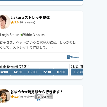
ます✨
スケジュールは数日前からしか⭕️にしないので、リ
クエスト前相談も受け付けていますので、お気軽に
L akura ストレッチ整体
チャットメッセージくださいね^^
5.0
(26 reviews)
90分以上の施術から承ります！
Login Status:
Within 3 hours
お子さま、ペットがいるご家庭大歓迎。しっかりほ
ぐして、ストレッチで伸ばして。
運動不足な方もスッキリしますよ。
Menu
経歴→整体師歴20年。子どもが2人います。子育て中
ilability on 08/07 (Fri)
08/13 (Thu)
は休業してましたが、ベビーマッサージインストラ
14:00
17:00
14:30
17:30
15:00
18:00
15:30
18:30
16:00
19:00
13:30
14:00
14
クターの資格を取得。地域の子育てサロンでベビー
マッサージや足つぼのイベントなど出店していまし
た。
谷ゆうか⭐️鶴見駅から行きます！
5.0
(39 reviews)
シルバー