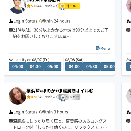
5.0
(448 reviews)
ゴールド
Login Status:
Within 24 hours
21時以降、30分以上かかる地域は90分以上でのご予
約をお願いしております🙇‍♀️🙏
八王子市南大沢拠点になります。
施術中、運転中は返信が遅くなる場合がございます
Menu
💦
Availability on 08/07 (Fri)
08/08 (Sat)
Ava
ご希望のお日にちが空いていない場合、別日にてご
04:00
04:30
05:00
04:00
04:30
05:00
05:3
予約頂き、チャットでご相談頂ければ可能な場合も
ございます。
横浜🚖⭐︎ほのか⭐︎🌗深層筋オイル🌓
4.9
(340 reviews)
シルバー
Login Status:
Within 3 hours
深層筋にしっかり届く圧と、密着感のあるロングス
トローク👐「しっかり効くのに、リラックスでき