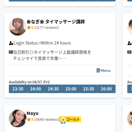
【前日までのお問合せで早め時間可の場合もありま
す】
🌼なぎ🌼 タイマッサージ講師
5.0
(177 reviews)
Login Status:
Within 24 hours
当日割引◎タイマッサージ上級講師資格を
チェンマイで首席で卒業✨
デスクワークのお疲れ、お任せください！
Menu
その日のお体の状態に合わせた施術🙆🏻‍♀️
Availability on 08/07 (Fri)
Ava
癒しをお届け致します☺️🍀
13:30
14:00
14:30
15:00
15:30
16:00
16:30
Mayu
5.0
(640 reviews)
ゴールド