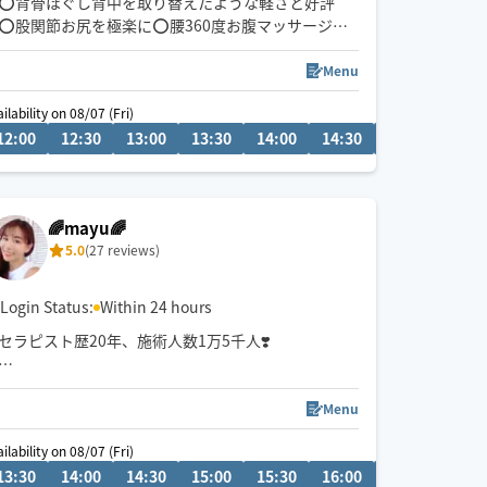
⭕️背骨ほぐし背中を取り替えたような軽さと好評
⭕️股関節お尻を極楽に⭕️腰360度お腹マッサージで
リラックスMAX⭕️じっくり首肩ケアはリハビリ科医
絶賛⭕️疲労回復スポーツオイルマッサージ⭕️リラク
Menu
ゼーションオイルの技術は🇦🇺オーストラリア国家
ilability on 08/07 (Fri)
資格の品質で多種多様なアプローチ
12:00
15:30
12:30
16:00
13:00
16:30
13:30
17:00
14:00
17:30
14:30
15:00
15:3
📣7/31〜
国産ヒノキ天然精油で森林浴の空間🌲
森林系スポーツアロマリカバリーオイルで活力回復
🌈mayu🌈
💪
5.0
(27 reviews)
Login Status:
Within 24 hours
セラピスト歴20年、施術人数1万5千人❣️
肩こり、浮腫、自律神経不調、全身の疲れならお任
せください💪
Menu
ilability on 08/07 (Fri)
08/13 (Thu)
強圧~弱めまでのオイルマッサージが1番得意です👐
13:30
16:30
14:00
17:00
14:30
19:00
15:00
19:30
15:30
20:00
16:00
16:30
17:0
ヘッド、お顔、足つぼもできますよろしくお願いし