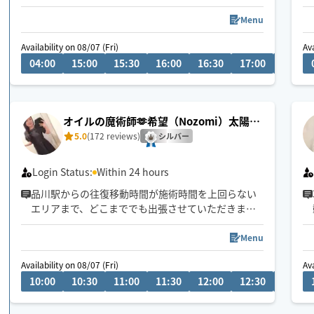
る」そんなバランスの取れた施術を心がけていま
す。香りや音楽を使った施術で贅沢にリラックス♪
Menu
寒い日にはホットアイテムをお持ちします。明日が
Availability on 08/07 (Fri)
Ava
気持ち良く幸せに過ごせますように！🌿
04:00
15:00
15:30
16:00
16:30
17:00
17:30
オイルの魔術師🫶希望（Nozomi）太陽の
手のディープリンパ
5.0
(172 reviews)
シルバー
Login Status:
Within 24 hours
品川駅からの往復移動時間が施術時間を上回らない
エリアまで、どこまででも出張させていただきます
🕊️（運転免許は自主返納済）
Menu
9:30〜港区・品川区・大田区のみ早着可
Availability on 08/07 (Fri)
Ava
10:30〜その他エリアはメッセージにて要相談
10:00
10:30
11:00
11:30
12:00
12:30
13:00