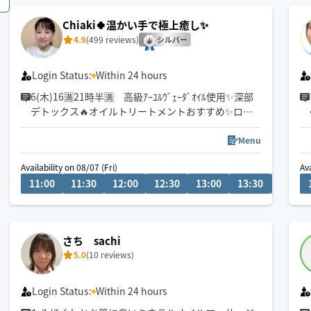
Chiaki🍀温かい手で極上癒し✨
4.9
(499 reviews)
シルバー
Login Status:
Within 24 hours
6(木)16🈵21時半🈵 高級ｱｰﾕﾙｳﾞｪｰﾀﾞｵｲﾙ使用✨深部
デトックス🔥オイルトリートメントおすすめ✨ロン
グコースがお🉐自律神経を整えて快眠へ😴🌈全コー
スドライヘッドスパ付き✨
Menu
23時半まで対応可能の場所もありますので、事前に
Availability on 08/07 (Fri)
Ava
相談くださいませ。
11:00
11:30
12:00
12:30
13:00
13:30
14:00
🤱👶も🐕🐈も🙆‍♀️お2人以上でのご予約も大歓迎
スケジュール変動しますので右上の♡クリックでお
気に入り登録お願いします
さち sachi
5.0
(10 reviews)
Login Status:
Within 24 hours