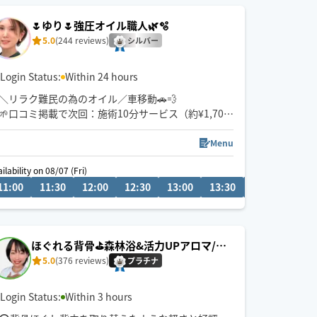
方はオイルトリートメント120分
🌷ゆり🌷強圧オイル職人🌿🫧
5.0
(244 reviews)
シルバー
Login Status:
Within 24 hours
＼リラク難民の為のオイル／車移動🚗💨
🌱口コミ掲載で次回：施術10分サービス（約¥1,700
相当）
Menu
🌿 ほぐし特化×オイルの心地よさ💛
ilability on 08/07 (Fri)
じわぁっと深層筋膜、筋肉、にアプローチで骨格ケ
11:00
14:30
11:30
15:00
12:00
15:30
12:30
16:00
13:00
16:30
13:30
14:00
14:3
アオイル🦴
1回の施術で病みつきになるほどスッキリ！
ほぐれる背骨⛳️森林浴&活力UPアロマ/無
とにかく痛気持ちいいを極めました🍀
香オイル
5.0
(376 reviews)
プラチナ
Login Status:
Within 3 hours