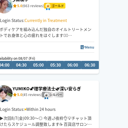
5.0
(663 reviews)
ゴールド
Login Status:
Currently in Treatment
ボディケアを組み込んだ独自のオイルトリートメン
トでお身体と心の疲れをほぐします💆‍♀️
180分以上のご延長可能🍀
エリア外は相談可♪
Menu
🌟お問合せ多い為、チャットは場所詳細・日時を記
ilability on 08/07 (Fri)
入の上お願いします🙌
0
04:00
06:00
04:30
06:30
05:00
07:00
05:30
07:30
06:00
08:00
06:30
07:00
07:3
※予約可能な移動距離と施術時間↓
🚃 片道1h＆23時以降は90〜120分
1時間半以上の場所150分〜
2時間以上180分〜
YUMIKO🌠理学療法士🌿深い安らぎ
プロフ必読⚠️
5.0
(45 reviews)
シルバー
Login Status:
Within 24 hours
▶︎次回8/7(金)09:30〜◎ 今週🌙夜枠👌💡チャット頂
けたらスケジュール調整致します☕️ 百貨店サロンの