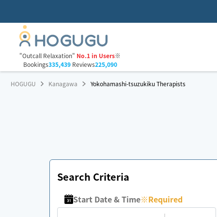
"Outcall Relaxation"
No.1 in Users
※
Bookings
335,439
Reviews
225,090
HOGUGU
Kanagawa
Yokohamashi-tsuzukiku Therapists
Search Criteria
Start Date & Time
※
Required