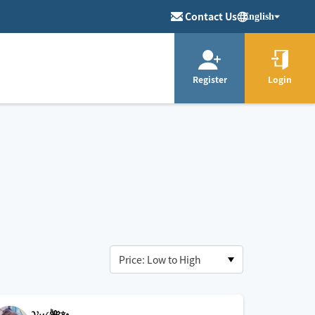
Contact Us
English
Register
Login
𝓨𝓾𝓲 🌺✨