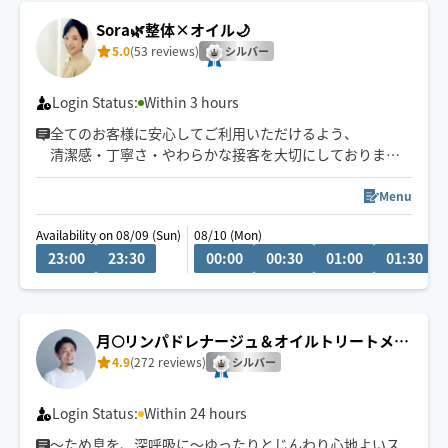
Sora🌿整体×オイル🌙
5.0
(53 reviews)
シルバー
Login Status:
Within 3 hours
全てのお客様に安心してご利用いただけるよう、
清潔感・丁寧さ・やわらかな接客を大切にしております
🌙
深夜・外国人対応可◎
Menu
予約枠×の場合でも、
Availability on 08/09 (Sun)
08/10 (Mon)
事前に↗︎のチャット💬いただけますと
23:00
23:30
00:00
00:30
01:00
01:30
対応可能な場合がございます😊
月🌕リンパドレナージュ＆オイルトリートメン
ト
4.9
(272 reviews)
シルバー
Login Status:
Within 24 hours
〜ため息を、深呼吸に〜ゆったりとじんわり心地よいス