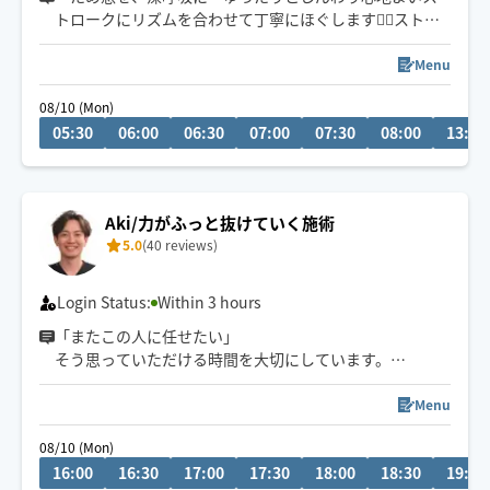
トロークにリズムを合わせて丁寧にほぐします💆‍♀ストレ
ス/不眠/ホルモンバランス・自律神経の乱れ/不定愁訴/冷
え/乾燥/浮腫み/便秘/PMS等の悩みお任せください💪働く
Menu
お忙しい方、専業主婦さん、子育て中のママさん、学生
08/10 (Mon)
さんからのご予約が増えてます✨施術中お子さまやペット
05:30
06:00
06:30
07:00
07:30
08:00
13:00
がそばにいてももちろんOKです🙆‍♀
Aki/力がふっと抜けていく施術
5.0
(40 reviews)
Login Status:
Within 3 hours
「またこの人に任せたい」
そう思っていただける時間を大切にしています。
はじめまして、プロフィールをご覧いただきまして、あり
がとうございます！
Menu
“この疲れをどうにかしたい”
08/10 (Mon)
そう思った時にふっと力を抜ける特別なひとときをお届
16:00
16:30
17:00
17:30
18:00
18:30
19:00
けします。