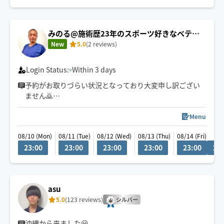
その日の体、心の状態、ご要望からオーダーメイドの施
術をご提供いたします。
みのる@施術歴23年のスポーツ好きなベテラ
お気軽にメッセージからご相談ください。
ン先生⚾️
New
5.0
(2 reviews)
Login Status:
Within 3 days
予約がお取りづらい状況となっており大変申し訳ござい
ません🙇
性別問わずお客様一人一人に合わせた施術をご提供いた
しております
Menu
医療従事者のため女性の方も安心して施術をうけていた
08/10 (Mon)
08/11 (Tue)
08/12 (Wed)
08/13 (Thu)
08/14 (Fri)
だけます
23:00
23:00
23:00
23:00
23:00
23:
横浜周辺22:00より、都内23:00頃より賜っております
横浜より出向きますので遠方の方は要相談となります
お客様対応中は返信が遅くなりますのでご了承ください
空きがない場合は、メッセージよりお問い合わせ下さい
asu
5.0
(123 reviews)
シルバー
沖縄から来ました😀