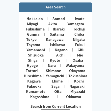
Area Search
Hokkaido
Aomori
Iwate
Miyagi
Akita
Yamagata
Fukushima
Ibaraki
Tochigi
Gunma
Saitama
Chiba
Tokyo
Kanagawa
Niigata
Toyama
Ishikawa
Fukui
Yamanashi
Nagano
Gifu
Shizuoka
Aichi
Mie
Shiga
Kyoto
Osaka
Hyogo
Nara
Wakayama
Tottori
Shimane
Okayama
Hiroshima
Yamaguchi
Tokushima
Kagawa
Ehime
Kochi
Fukuoka
Saga
Nagasaki
Kumamoto
Oita
Miyazaki
Kagoshima
Okinawa
Search from Current Location