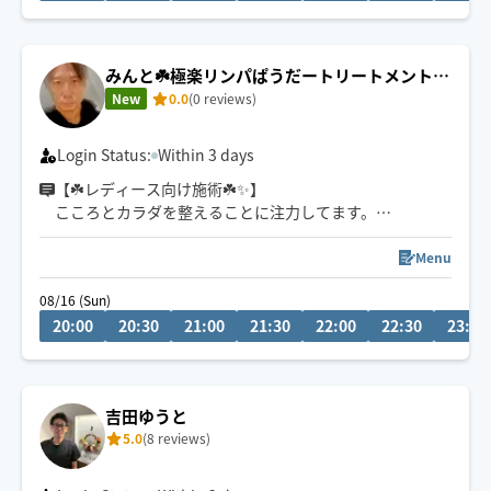
※ご利用のお客様、お手数ですが口コミ評価お願い致し
ます。
みんと☘️極楽リンパぱうだートリートメント🪔
✨
New
0.0
(0 reviews)
Login Status:
Within 3 days
【☘️レディース向け施術☘️✨】
こころとカラダを整えることに注力してます。
【アロマ/ﾎﾙﾓﾝﾊﾞﾗﾝｽ/リフレ】
Menu
温かい手、心身ともリラックスタイム
08/16 (Sun)
20:00
20:30
21:00
21:30
22:00
22:30
23:00
これまで東京港区にて活動していました。結婚を機にぐ
んまに活動拠点を移しております。その他、星野リゾー
ト様にてエスコート経験がございます。又、もともとモ
デル活動もございます。
吉田ゆうと
5.0
(8 reviews)
※他ルートお客様のため、前日24時までにチャットをお
願いします🙇