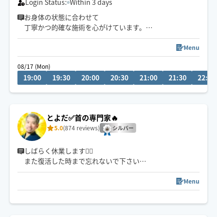
Login Status:
Within 3 days
お身体の状態に合わせて
丁寧かつ的確な施術を心がけています。
日々の疲れをリセットしたい方、ぜひお任せください。
Menu
深く効かせる強めの施術を得意としており、
08/17 (Mon)
「しっかりほぐされたい」という方から多くのご好評を
19:00
19:30
20:00
20:30
21:00
21:30
22:00
いただいています。
もみほぐし・リフレクソロジー・リンパドレナージュ・
オイルケア・ドライヘッドスパ・ストレッチなど、
とよだ✅首の専門家🔥
幅広い手技に対応可能です。
5.0
(874 reviews)
シルバー
スケジュール以外でもご相談ください。
しばらく休業します🙇‍♂️
また復活した時まで忘れないで下さい
男性ｾﾗﾋﾟｽﾄレビュー数全国トップクラス🥇経営者に大好
評🎟️歴17年で延べ65000人を施術✅筋肉をかき分けて深い
Menu
ところにピンポイントで響く秘技🔥
PCを6時間以上使う方は必見👩🏼‍💻