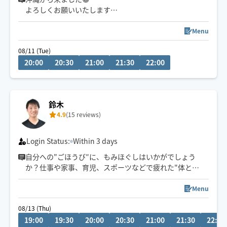
よろしくお願いいたします
一般サロン整体師やスクール講師等を経て、現在はフリ
Menu
ーの整体師・セラピストとして活動してます
08/11 (Tue)
20:00
20:30
21:00
21:30
22:00
※大変恐縮ですが、本業が忙しく現在はリピーター様の
み受付しております🙇‍♂️
鈴木
4.9
(15 reviews)
Login Status:
Within 3 days
自分への"ごほうび″に、もみほぐしはいかがでしょう
か？仕事や家事、育児、スポーツなどで疲れた"体と
心"を癒します。セラピスト歴2015年〜得意な施術部位
(肩、腰、ふくらはぎ、足うら)静岡県出身/身長168cm/リ
Menu
ラクゼーションセラピスト1級「お客様の笑顔のため頑張
08/13 (Thu)
ります！」※不定期の出勤となります。
19:00
19:30
20:00
20:30
21:00
21:30
22:00