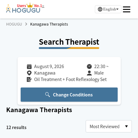
Users
No.1
※
English
HOGUGU
Kanagawa Therapists
Search Therapist
August 9, 2026
22:30
~
Kanagawa
Male
Oil Treatment + Foot Reflexology Set
Change Conditions
Kanagawa
Therapists
12
results