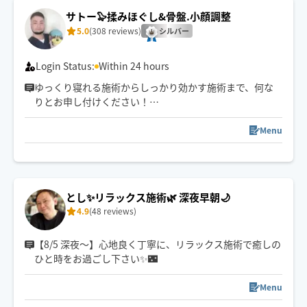
仕事や運動のパフォーマンス⤴️
サトー🦭揉みほぐし&骨盤.小顔調整
ゴルフの飛距離も伸びます⛳️
5.0
(308 reviews)
シルバー
Login Status:
Within 24 hours
ゆっくり寝れる施術からしっかり効かす施術まで、何な
りとお申し付けください！
原付で移動しますので、深夜帯でも喜んで承ります！☺️✨
Menu
とし✨リラックス施術🌿 深夜早朝🌙
4.9
(48 reviews)
【8/5 深夜〜】心地良く丁寧に、リラックス施術で癒しの
ひと時をお過ごし下さい✨️🌃
Menu