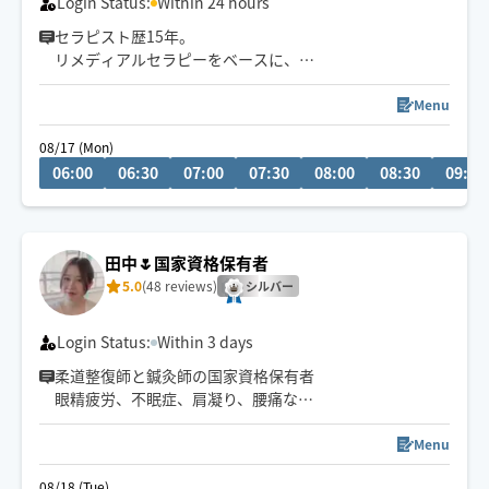
Login Status:
Within 24 hours
セラピスト歴15年。
リメディアルセラピーをベースに、
身体の深部からゆるめながら
自律神経・心の緊張にもアプローチします。
Menu
やさしくしっかり効く💪
08/17 (Mon)
ただ疲れを取るだけじゃなく、
06:00
06:30
07:00
07:30
08:00
08:30
09:00
「力を抜く感覚」を思い出す時間を。
仕事を頑張りたいのに、
なぜかうまく力が入らない方へ。
田中🌷国家資格保有者
本来のパフォーマンスに戻るお手伝いをしています。
5.0
(48 reviews)
シルバー
🌟身体を見極めた施術を心掛け、
同業セラピストからもご指名頂いてます。
Login Status:
Within 3 days
柔道整復師と鍼灸師の国家資格保有者
眼精疲労、不眠症、肩凝り、腰痛など
どんなお体のお悩みにも対応します🍀
お体の症状、状態教えて下さい🙏
Menu
08/18 (Tue)