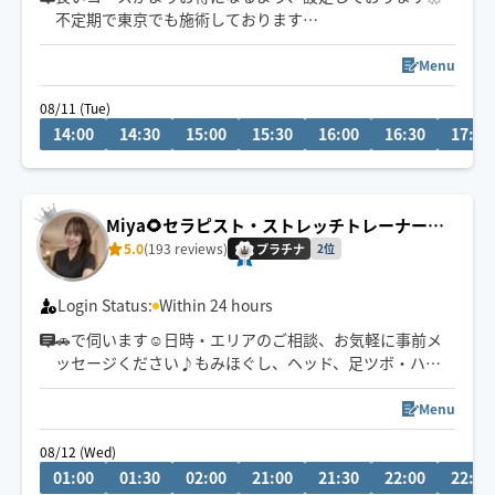
不定期で東京でも施術しております
タイ古式ベースの心地よいリズムと圧で、お客様一人一
Menu
人に合わせた施術を心がけており、
08/11 (Tue)
心身ともにリラックスしていただけるよう頑張ります❁
14:00
14:30
15:00
15:30
16:00
16:30
17:00
公共交通機関を利用しての移動となります。
東淀川区、又は中央区から出発いたします。
地域によっては90分以上のコースをお願いする場合がご
Miya🌻セラピスト・ストレッチトレーナー☺️
ざいます。予めご了承ください。
✨
5.0
(193 reviews)
プラチナ
2位
Login Status:
Within 24 hours
🚗で伺います☺️日時・エリアのご相談、お気軽に事前メ
ッセージください♪もみほぐし、ヘッド、足ツボ・ハン
ドオイルなどお客様のご要望に合わせてオーダーメイド
施術いたします☺️💪☘️
Menu
ストレッチトレーナーとしての経験を活かし、もみほぐ
08/12 (Wed)
しでは届かない深層筋までアプローチすることが出来ま
01:00
01:30
02:00
21:00
21:30
22:00
22:30
すので終わった後は全身スッキリ💐身も心も癒していき