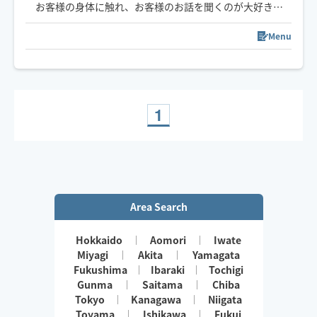
お客様の身体に触れ、お客様のお話を聞くのが大好きで
す✨
Menu
介護の仕事もしておりましたので、身体が思うよに動か
ない方のご利用もお待ちしております🌷
南国生まれの楽観的な性格です。お客様にリラックスし
ていただけるよう、心がけております😊😊
1
Area Search
Hokkaido
Aomori
Iwate
Miyagi
Akita
Yamagata
Fukushima
Ibaraki
Tochigi
Gunma
Saitama
Chiba
Tokyo
Kanagawa
Niigata
Toyama
Ishikawa
Fukui