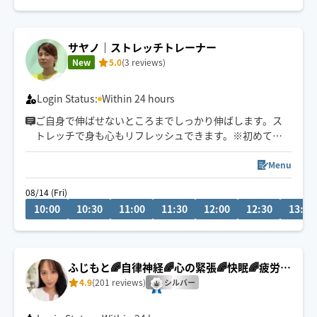
ます✨片道1.5時間以上の場合180分コースから承ります
🧚‍♀️
サヤノ｜ストレッチトレーナー
New
5.0
(3 reviews)
Login Status:
Within 24 hours
ご自身で伸ばせないところまでしっかり伸ばします。ス
トレッチで身も心もリフレッシュできます。※初めての
方は少し有酸素運動をした後のようなキツさや疲労感を
感じる場合があります
Menu
08/14 (Fri)
10:00
10:30
11:00
11:30
12:00
12:30
13:00
ふじもと🌈自律神経🌈心の緊張🌈快眠🌈疲労回
復
4.9
(201 reviews)
シルバー