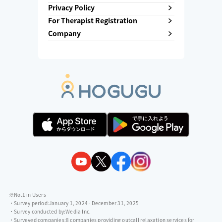
Privacy Policy
For Therapist Registration
Company
※No.1 in Users
・Survey period:
January 1, 2024 - December 31, 2025
・Survey conducted by:
Wedia Inc.
・Surveyed companies:
8 companies providing outcall relaxation services for