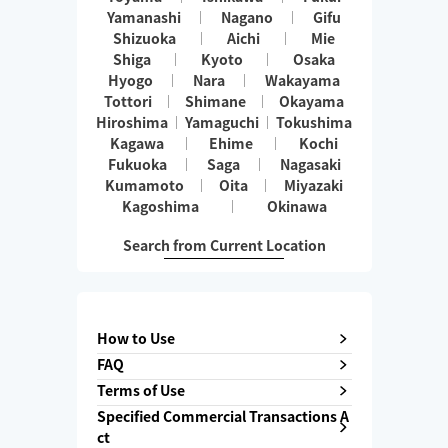
Yamanashi
Nagano
Gifu
Shizuoka
Aichi
Mie
Shiga
Kyoto
Osaka
Hyogo
Nara
Wakayama
Tottori
Shimane
Okayama
Hiroshima
Yamaguchi
Tokushima
Kagawa
Ehime
Kochi
Fukuoka
Saga
Nagasaki
Kumamoto
Oita
Miyazaki
Kagoshima
Okinawa
Search from Current Location
How to Use
FAQ
Terms of Use
Specified Commercial Transactions A
ct