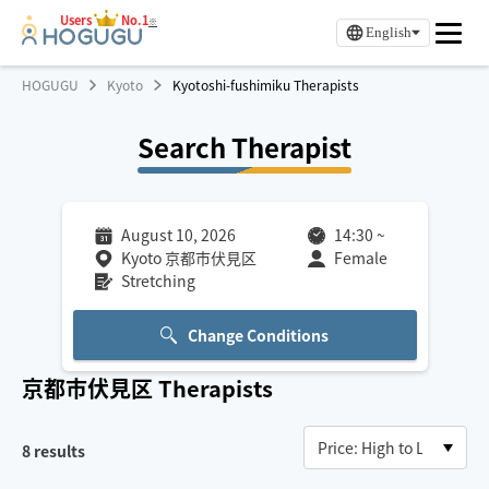
Users
No.1
※
English
HOGUGU
Kyoto
Kyotoshi-fushimiku Therapists
Search Therapist
August 10, 2026
14:30
~
Kyoto 京都市伏見区
Female
Stretching
Change Conditions
京都市伏見区
Therapists
8
results