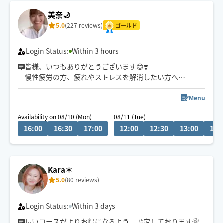
美奈🌙
5.0
(227 reviews)
ゴールド
Login Status:
Within 3 hours
皆様、いつもありがとうございます😊❣️
慢性疲労の方、疲れやストレスを解消したい方へ🤲
1番のおすすめはタイ式です🇹🇭✨
どうぞよろしくお願い申し上げます✨
Menu
Availability on 08/10 (Mon)
08/11 (Tue)
【8月の営業日時】
16:00
16:30
17:00
12:00
12:30
13:00
13:
・10日…16〜18時
・11日…12〜18時
・12日…9〜18時
Kara＊
⚠️プロフィールご必読頂きますようお願いします🙇‍♀️
5.0
(80 reviews)
Login Status:
Within 3 days
長いコースがよりお得になるよう、設定しております❀