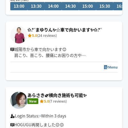
13:00
13:30
14:00
14:30
15:00
15:30
16:00
✩.*˚まゆりん✨☆車で向かいます✨✩.*˚
5.0
(24 reviews)
城陽市から車で向かいます😊
肩こり、首こり、腰痛にお困りの方や
ストレッチがお好きな方はストレッチを入れながらの施
術も得意です😊
Menu
タイ式で培った技術を活かしながら
強め弱めお好みの強さに対応します。
幅広いメニュー可能です。
よろしくお願いします🙇‍♀️
あらさき🌿横向き施術も可能✨
New
5.0
(7 reviews)
Login Status:
Within 3 days
HOGUGU再開しました😊😊