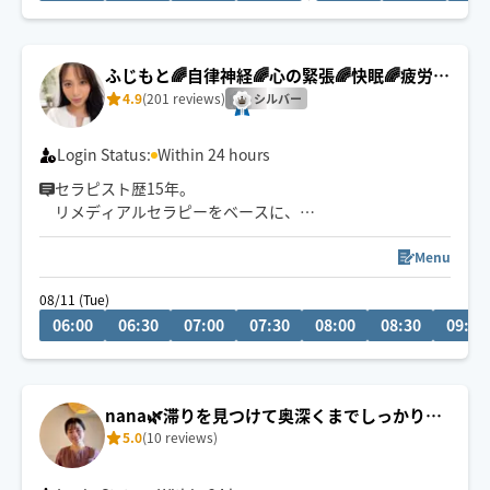
予約をお願いします
＊交通状況、移動状況によりスタート時間が前後する場
合がございます。
ふじもと🌈自律神経🌈心の緊張🌈快眠🌈疲労回
＊予約枠が空いてない場合はチャットにてご相談下さい
復
4.9
(201 reviews)
シルバー
Login Status:
Within 24 hours
セラピスト歴15年。
リメディアルセラピーをベースに、
身体の深部からゆるめながら
自律神経・心の緊張にもアプローチします。
Menu
やさしくしっかり効く💪
08/11 (Tue)
ただ疲れを取るだけじゃなく、
06:00
06:30
07:00
07:30
08:00
08:30
09:00
「力を抜く感覚」を思い出す時間を。
仕事を頑張りたいのに、
なぜかうまく力が入らない方へ。
nana🌿滞りを見つけて奥深くまでしっかりア
本来のパフォーマンスに戻るお手伝いをしています。
5.0
(10 reviews)
プローチ🐾
🌟身体を見極めた施術を心掛け、
同業セラピストからもご指名頂いてます。