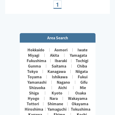
ご予約前メッセージを通して
1
お気軽に日時をご相談ください🐑🤍
⚠️メッセージは日時のご相談のみ返信させていただま
す。(◯日◯時〜◯◯周辺)とメッセージいただけると
スムーズです😌
Area Search
Hokkaido
Aomori
Iwate
Miyagi
Akita
Yamagata
Fukushima
Ibaraki
Tochigi
Gunma
Saitama
Chiba
Tokyo
Kanagawa
Niigata
Toyama
Ishikawa
Fukui
Yamanashi
Nagano
Gifu
Shizuoka
Aichi
Mie
Shiga
Kyoto
Osaka
Hyogo
Nara
Wakayama
Tottori
Shimane
Okayama
Hiroshima
Yamaguchi
Tokushima
Kagawa
Ehime
Kochi