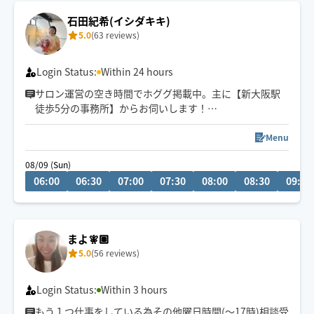
石田紀希(イシダキキ)
5.0
(63 reviews)
Login Status:
Within 24 hours
サロン運営の空き時間でホググ掲載中。主に【新大阪駅
徒歩5分の事務所】からお伺いします！
《8/20〜22東京》
Menu
《8/24.25名古屋・三重》
08/09 (Sun)
06:00
06:30
07:00
07:30
08:00
08:30
09:00
拠点を移動して活動しているため、各エリアの稼働状況
は当日のカレンダーをご確認ください。事前のお問い合
わせ歓迎です！
まよ🧚🏽
​🎁 平日16時まで限定：30分延長無料！
5.0
(56 reviews)
Login Status:
Within 3 hours
もう１つ仕事をしている為その他曜日時間(〜17時)相談受