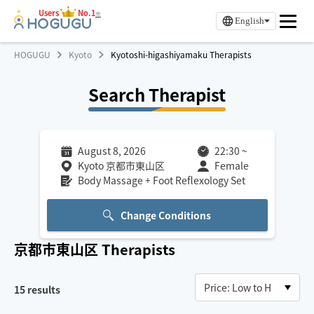
Users
No.1
※
English
HOGUGU
Kyoto
Kyotoshi-higashiyamaku Therapists
Search Therapist
August 8, 2026
22:30
~
Kyoto 京都市東山区
Female
Body Massage + Foot Reflexology Set
Change Conditions
京都市東山区
Therapists
15
results