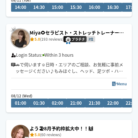
心身ともにリラックスしていただけるよう頑張ります❁
14:00
14:30
15:00
15:30
16:00
16:30
17:00
公共交通機関を利用しての移動となります。
東淀川区、又は中央区から出発いたします。
地域によっては90分以上のコースをお願いする場合がご
Miya🌻セラピスト・ストレッチトレーナー☺️
ざいます。予めご了承ください。
✨
5.0
(193 reviews)
プラチナ
2位
Login Status:
Within 3 hours
🚗で伺います☺️日時・エリアのご相談、お気軽に事前メ
ッセージください♪もみほぐし、ヘッド、足ツボ・ハン
ドオイルなどお客様のご要望に合わせてオーダーメイド
施術いたします☺️💪☘️
Menu
ストレッチトレーナーとしての経験を活かし、もみほぐ
08/12 (Wed)
しでは届かない深層筋までアプローチすることが出来ま
01:00
01:30
02:00
21:00
21:30
22:00
22:30
すので終わった後は全身スッキリ💐身も心も癒していき
ます✨片道1.5時間以上の場合180分コースから承ります
🧚‍♀️
よう🏖️8月予約枠拡大中！！🙌
5.0
(60 reviews)