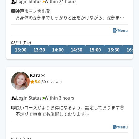
Login Status:
Within 24 hours
神戸市三ノ宮出発
お身体の深部までしっかりと圧をかけながら、深部まで
緩めていく施術が得意です☺️
Menu
滞りを見つけて、深いリンパや筋肉に優しくアプローチ
08/11 (Tue)
します✨
13:00
13:30
14:00
14:30
15:00
15:30
16:00
お身体や心が軽くなる感覚を味わっていただけると思い
ます。
強揉みやゆったりなど、その日のお疲れや状態に合わせ
Kara＊
て、力加減や施術内容も丁寧に調整いたします。
5.0
(80 reviews)
しっかりと一生懸命施術させていただくのではじめての
方も、安心してお任せください。
Login Status:
Within 3 hours
長いコースがよりお得になるよう、設定しております❀
不定期で東京でも施術しております
タイ古式ベースの心地よいリズムと圧で、お客様一人一
Menu
人に合わせた施術を心がけており、
08/11 (Tue)