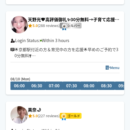
天野光💖高評価御礼✨30分無料→子育て応援＆
京都駅付近💕
5.0
(288 reviews)
シルバー
Login Status:
Within 3 hours
🌟京都駅付近の方＆育児中の方を応援🌟早めのご予約で3
0分無料❣️
初めまして。指圧と整体とリバースエイジング(若返り)が
得意なエステティシャンです♪有名人も通われる会員制
Menu
サロンにスカウトされ、勤めておりました。大阪府個人
08/10 (Mon)
ランキング上位実績あり。有名５つ星ホテルのサロン勤
06:00
06:30
07:00
07:30
08:00
08:30
09:00
務(60分・22,000円〜)
高級サロンの癒しを
ホググだけの特別価格💖にてお氣軽にご体感ください🌟
美奈🌙
5.0
(227 reviews)
ゴールド