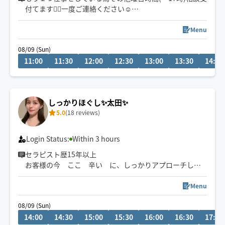
付てます💁‍♀️一度ご連絡ください☺️
○ツライ首・肩こり
○背中・腰のハリ
Menu
○脚の疲れむくみ
08/09 (Sun)
○猫背・反り腰
11:00
11:30
12:00
12:30
13:00
13:30
14:00
◇京都市内40分内で駆けつけ🏃‍♀️
◇歴19年
◇シングルサイズの折りたたみ式マッサージベッドを持
しっかりほぐし✨太田✨
参致します
5.0
(18 reviews)
お忙しい方のスキマ時間に🌈
ホッコリするご褒美タイムを
Login Status:
Within 3 hours
身も心もほぐせるよう心がけています🤍
セラピスト歴15年以上
お客様の今 ここ 辛い に、しっかりアプローチして
いきます。
もみほぐし、オイル、ストレッチを得意とし、しっかり
Menu
とした圧から優しいタッチまでお客様に合わせてご対応
08/09 (Sun)
いたします。
14:00
14:30
15:00
15:30
16:00
16:30
17:00