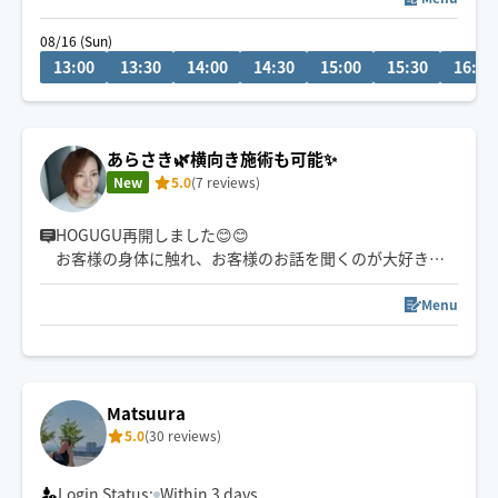
★施術中や移動中等は予約の確認を時間内にできない場
08/16 (Sun)
合がございます
13:00
13:30
14:00
14:30
15:00
15:30
16:00
🌸原付の駐輪スペースがございましたらお知らせいただ
けますと助かります
あらさき🌿横向き施術も可能✨
【移動範囲】
New
5.0
(7 reviews)
大津市(近江神宮〜瀬田・南郷)
草津市
京都市(北/北大路、西/西大路、南/十条)多少融通ききます
HOGUGU再開しました😊😊
お客様の身体に触れ、お客様のお話を聞くのが大好きで
す✨
Menu
介護の仕事もしておりましたので、身体が思うよに動か
ない方のご利用もお待ちしております🌷
南国生まれの楽観的な性格です。お客様にリラックスし
Matsuura
ていただけるよう、心がけております😊😊
5.0
(30 reviews)
Login Status:
Within 3 days