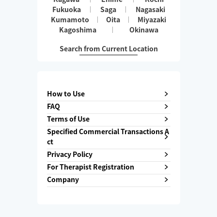
Fukuoka
Saga
Nagasaki
Kumamoto
Oita
Miyazaki
Kagoshima
Okinawa
Search from Current Location
How to Use
FAQ
Terms of Use
Specified Commercial Transactions A
ct
Privacy Policy
For Therapist Registration
Company