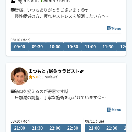
Login Status:
Within 3 hours
皆様、いつもありがとうございます😊❣️
慢性疲労の方、疲れやストレスを解消したい方へ🤲
1番のおすすめはタイ式です🇹🇭✨
どうぞよろしくお願い申し上げます✨
Menu
08/10 (Mon)
【8月の営業日時】
09:00
09:30
10:00
10:30
11:00
11:30
12:00
・10日…9〜18時
・11日…9〜18時
・12日…9〜18時
まつもと /鍼灸セラピスト🌿
⚠️プロフィールご必読頂きますようお願いします🙇‍♀️
5.0
(63 reviews)
筋肉を捉えるのが得意です🙌
圧加減の調整、丁寧な施術を心がけています😊
鍼灸師なので、解剖学的、医学的根拠に基づいて施術さ
せて頂いております✨
Menu
＊不慣れな分至らない点があるかもれませんが宜しくお
08/10 (Mon)
08/11 (Tue)
願いします
21:00
21:30
22:00
22:30
21:00
21:30
22:
＊直前のご予約はお受け出来かねます。余裕を持ってご