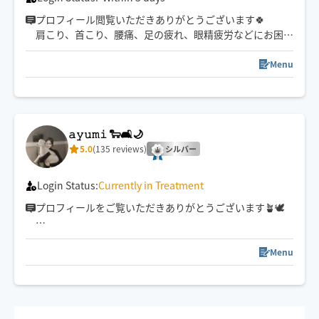
プロフィール閲覧いただきありがとうございます🍀
肩こり、首こり、腰痛、足の疲れ、眼精疲労などにお困り
の方の施術もお任せください✨
Menu
タイ式で培った技術を活かしながら、全身のストレッ
チ、指圧も得意です🍀
オイルトリートメントの強圧◎
夜間遅い時間も歓迎🕛
𝚊𝚢𝚞𝚖𝚒 🐑🛋️🌙
強め弱めお好みの強さに対応します✨
5.0
(135 reviews)
シルバー
Login Status:
Currently in Treatment
プロフィールをご覧いただきありがとうございます🪴🕊️
お客様の日頃のお疲れに
癒しをお届けできるセラピストでありたいと
Menu
心がけております☺️
予約枠が閉じている場合でも
解放できる可能性がございますので