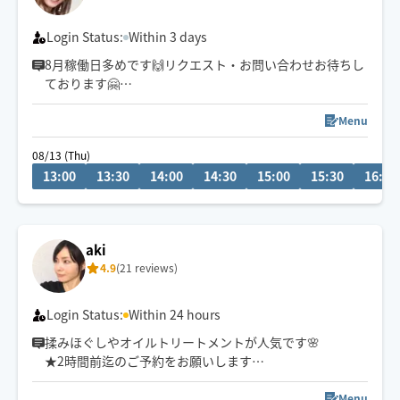
Login Status:
Within 3 days
8月稼働日多めです🙌リクエスト・お問い合わせお待ちし
ております🤗
お仕事や日々のお疲れがふっと和らぐ施術💆‍♂️心も身体も
Menu
暖まる時間を過ごせますように🕊️
08/13 (Thu)
13:00
13:30
14:00
14:30
15:00
15:30
16:00
＼おすすめ／
👑オイル&もみほぐし120分
首肩腰コリ・全身の重だるさ・ゆったり癒されたい方♪
足先から頭まで全身整う✨すっきり軽いお身体へ
aki
4.9
(21 reviews)
🌿オイル＆もみほぐし90分
忙しい日・軽いお疲れへ。まずはお試し
Login Status:
Within 24 hours
揉みほぐしやオイルトリートメントが人気です🌸
★2時間前迄のご予約をお願いします
★天候や交通事情、現在地によってお断りする場合もご
ざいます
Menu