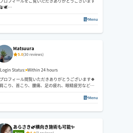
プロフィールをご覧いただきありがとうございます
🪴🕊️
お客様の日頃のお疲れに
Menu
癒しをお届けできるセラピストでありたいと
心がけております☺️
予約枠が閉じている場合でも
Matsuura
解放できる可能性がございますので
5.0
(30 reviews)
ご予約前メッセージを通して
お気軽に日時をご相談ください🐑🤍
⚠️メッセージは日時のご相談のみ返信させていただ
Login Status:
Within 24 hours
ます。(◯日◯時〜◯◯周辺)とメッセージいただける
プロフィール閲覧いただきありがとうございます🍀
と
肩こり、首こり、腰痛、足の疲れ、眼精疲労などに
スムーズです😌
お困りの方の施術もお任せください✨
Menu
タイ式で培った技術を活かしながら、全身のストレ
ッチ、指圧も得意です🍀
オイルトリートメントの強圧◎
夜間遅い時間も歓迎🕛
あらさき🌿横向き施術も可能✨
強め弱めお好みの強さに対応します✨
New
5.0
(7 reviews)