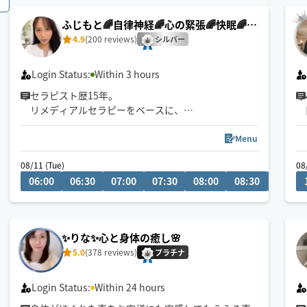
◇シングルサイズの折りたたみ式マッサージベッド
ふじもと🌈自律神経🌈心の緊張🌈快眠🌈疲
を持参致します
労回復
4.9
(200 reviews)
シルバー
お忙しい方のスキマ時間に🌈
ホッコリするご褒美タイムを
Login Status:
Within 3 hours
身も心もほぐせるよう心がけています🤍
セラピスト歴15年。
リメディアルセラピーをベースに、
身体の深部からゆるめながら
自律神経・心の緊張にもアプローチします。
Menu
やさしくしっかり効く💪
08/11 (Tue)
08
ただ疲れを取るだけじゃなく、
06:00
06:30
07:00
07:30
08:00
08:30
09:00
「力を抜く感覚」を思い出す時間を。
仕事を頑張りたいのに、
なぜかうまく力が入らない方へ。
✨りな✨心と身体の癒し️🌸
本来のパフォーマンスに戻るお手伝いをしていま
5.0
(378 reviews)
す。
プラチナ
🌟身体を見極めた施術を心掛け、
Login Status:
Within 24 hours
同業セラピストからもご指名頂いてます。