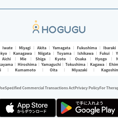
Iwate
Miyagi
Akita
Yamagata
Fukushima
Ibaraki
okyo
Kanagawa
Niigata
Toyama
Ishikawa
Fukui
Y
Aichi
Mie
Shiga
Kyoto
Osaka
Hyogo
kayama
Hiroshima
Yamaguchi
Tokushima
Kagawa
Ehi
i
Kumamoto
Oita
Miyazaki
Kagoshi
Use
Specified Commercial Transactions Act
Privacy Policy
For Therap