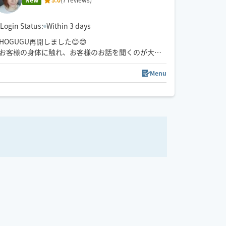
Login Status:
Within 3 days
HOGUGU再開しました😊😊
お客様の身体に触れ、お客様のお話を聞くのが大好
きです✨
Menu
介護の仕事もしておりましたので、身体が思うよに
動かない方のご利用もお待ちしております🌷
南国生まれの楽観的な性格です。お客様にリラック
スしていただけるよう、心がけております😊😊