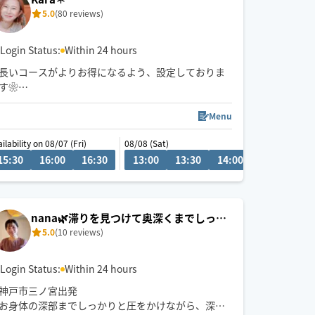
5.0
(80 reviews)
Login Status:
Within 24 hours
長いコースがよりお得になるよう、設定しておりま
す❀
不定期で東京でも施術しております
Menu
タイ古式ベースの心地よいリズムと圧で、お客様一
ilability on 08/07 (Fri)
08/08 (Sat)
08/08 (Sat)
人一人に合わせた施術を心がけており、
15:30
18:30
16:00
19:00
16:30
19:30
13:00
20:00
13:30
09:00
14:00
14:30
15
心身ともにリラックスしていただけるよう頑張りま
す❁
公共交通機関を利用しての移動となります。
nana🌿滞りを見つけて奥深くまでしっか
東淀川区、又は中央区から出発いたします。
5.0
(10 reviews)
りアプローチ🐾
地域によっては90分以上のコースをお願いする場合
がございます。予めご了承ください。
Login Status:
Within 24 hours
神戸市三ノ宮出発
お身体の深部までしっかりと圧をかけながら、深部