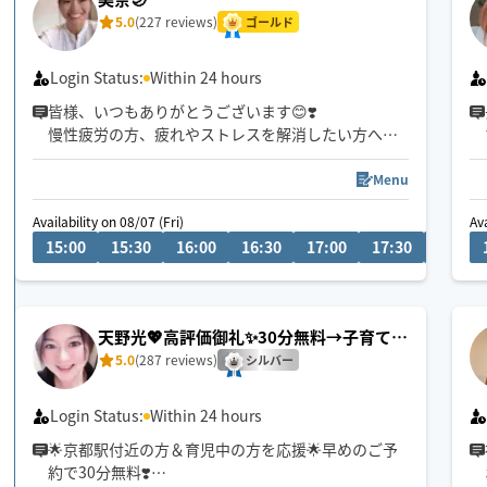
5.0
(227 reviews)
ゴールド
Login Status:
Within 24 hours
皆様、いつもありがとうございます😊❣️
慢性疲労の方、疲れやストレスを解消したい方へ🤲
1番のおすすめはタイ式です🇹🇭✨
どうぞよろしくお願い申し上げます✨
Menu
Availability on 08/07 (Fri)
Ava
【8月の営業日時】
15:00
15:30
16:00
16:30
17:00
17:30
18:00
・7日、8日…9〜21時
⚠️プロフィールご必読頂きますようお願いします🙇‍♀️
天野光💖高評価御礼✨30分無料→子育て応
援＆京都駅付近💕
5.0
(287 reviews)
シルバー
Login Status:
Within 24 hours
🌟京都駅付近の方＆育児中の方を応援🌟早めのご予
約で30分無料❣️