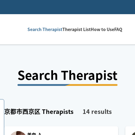
Search Therapist
Therapist List
How to Use
FAQ
Search Therapist
京都市西京区
Therapists
14
results
美奈🌙