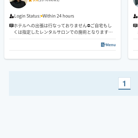
Login Status:
Within 24 hours
ホテルへの出張は行なっておりません⛔️ご自宅もし
くは指定したレンタルサロンでの施術となります。
オイルマッサージが得意です✨
Menu
【対応可能エリア】
京都市(場所によってはお断りします)
亀岡市付近エリア
その他の地域はご相談下さい😊
1
京都市外より出発致しますので
直前ご予約の場合到着時間を
改めてご案内いたします✨
このページをご覧いただきありがとうございます🙇‍♀️