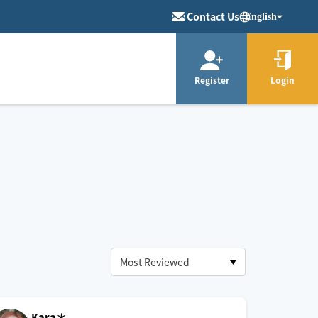
Contact Us
English
Register
Login
Kara＊