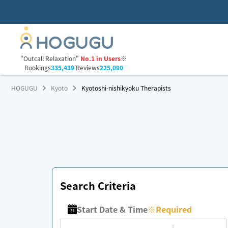
"Outcall Relaxation"
No.1 in Users
※
Bookings
335,439
Reviews
225,090
HOGUGU
Kyoto
Kyotoshi-nishikyoku Therapists
Search Criteria
Start Date & Time
※
Required