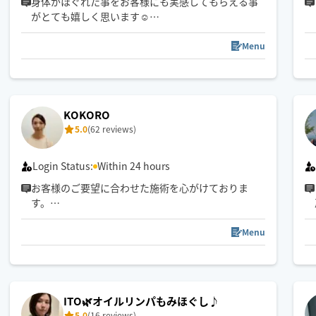
身体がほぐれた事をお客様にも実感してもらえる事
がとても嬉しく思います☺️
凝っている所を詳しく教えてくださりありがとうご
ざいます🙇‍♀️
Menu
とても励みになるレビューもありがとうございます
🥹✨️
また会えるのを楽しみにしています🍀
KOKORO
5.0
(62 reviews)
Login Status:
Within 24 hours
お客様のご要望に合わせた施術を心がけておりま
す。
安心して任せられる、そんなセラピストを目指して
Menu
います✨
ITO🌿オイルリンパもみほぐし♪
5.0
(16 reviews)