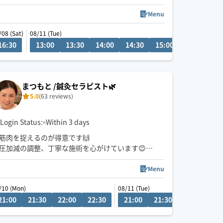
まで緩めていく施術が得意です☺️
Menu
滞りを見つけて、深いリンパや筋肉に優しくアプロ
/08 (Sat)
08/11 (Tue)
ーチします✨
16:30
15:30
13:00
16:00
13:30
16:30
14:00
17:00
14:30
17:30
15:00
15:30
16
お身体や心が軽くなる感覚を味わっていただけると
思います。
強揉みやゆったりなど、その日のお疲れや状態に合
まつもと /鍼灸セラピスト🌿
わせて、力加減や施術内容も丁寧に調整いたしま
5.0
(63 reviews)
す。
しっかりと一生懸命施術させていただくのではじめ
Login Status:
Within 3 days
ての方も、安心してお任せください。
筋肉を捉えるのが得意です🙌
圧加減の調整、丁寧な施術を心がけています😊
鍼灸師なので、解剖学的、医学的根拠に基づいて施
術させて頂いております✨
Menu
＊不慣れな分至らない点があるかもれませんが宜し
/10 (Mon)
08/11 (Tue)
くお願いします
21:00
21:30
22:00
22:30
21:00
21:30
22:00
22
＊直前のご予約はお受け出来かねます。余裕を持っ
てご予約をお願いします
＊交通状況、移動状況によりスタート時間が前後す