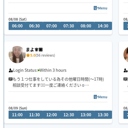
初めまして。指圧と整体とリバースエイジング(若返
り)が得意なエステティシャンです♪有名人も通われ
Menu
る会員制サロンにスカウトされ、勤めておりまし
08/08 (Sat)
08
た。大阪府個人ランキング上位実績あり。有名５つ
06:00
06:30
07:00
07:30
08:00
14:30
15:00
星ホテルのサロン勤務(60分・22,000円〜)
高級サロンの癒しを
ホググだけの特別価格💖にてお氣軽にご体感くださ
い🌟
まよ🧚🏽
5.0
(56 reviews)
Login Status:
Within 3 hours
もう１つ仕事をしている為その他曜日時間(〜17時)
相談受付てます💁‍♀️一度ご連絡ください☺️
○ツライ首・肩こり
○背中・腰のハリ
Menu
○脚の疲れむくみ
08/09 (Sun)
08
○猫背・反り腰
11:00
11:30
12:00
12:30
13:00
13:30
14:00
◇京都市内40分内で駆けつけ🏃‍♀️
◇歴19年