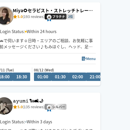
る場合がございます。
Miya🌻セラピスト・ストレッチトレーナ
＊予約枠が空いてない場合はチャットにてご相談下
ー☺️✨
5.0
(193 reviews)
さい
プラチナ
2位
Login Status:
Within 24 hours
🚗で伺います☺️日時・エリアのご相談、お気軽に事
前メッセージください♪もみほぐし、ヘッド、足ツ
ボ・ハンドオイルなどお客様のご要望に合わせてオ
ーダーメイド施術いたします☺️💪☘️
Menu
ストレッチトレーナーとしての経験を活かし、もみ
/11 (Tue)
08/12 (Wed)
ほぐしでは届かない深層筋までアプローチすること
18:00
09:30
18:30
10:00
01:00
10:30
01:30
11:00
02:00
11:30
21:00
21:30
22
が出来ますので終わった後は全身スッキリ💐身も心
も癒していきます✨片道1.5時間以上の場合180分コ
ースから承ります🧚‍♀️
𝚊𝚢𝚞𝚖𝚒 🐑🛋️🌙
5.0
(135 reviews)
シルバー
Login Status:
Within 3 days