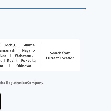
Tochigi
Gunma
amanashi
Nagano
Search from
Nara
Wakayama
Current Location
me
Kochi
Fukuoka
ma
Okinawa
ist Registration
Company