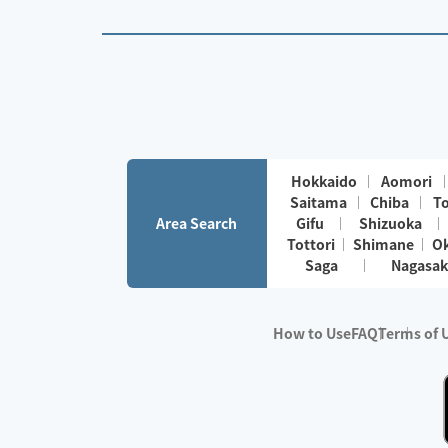
Hokkaido
Aomori
Saitama
Chiba
T
Area Search
Gifu
Shizuoka
Tottori
Shimane
O
Saga
Nagasak
How to Use
FAQ
Terms of 