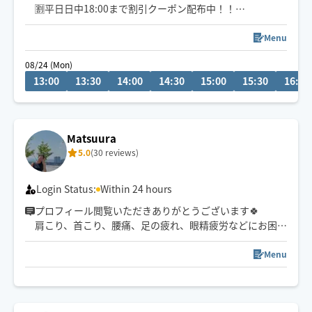
🈹平日日中18:00まで割引クーポン配布中！！
神戸発🚲下半身から上半身まで満遍なく的確に凝り固ま
Menu
った筋肉をほぐしていきます👍ホテル、旅館などで働き
08/24 (Mon)
確かな経験💪遠方の方もご遠慮なくご依頼ください❗️お待
13:00
13:30
14:00
14:30
15:00
15:30
16:00
ちしてます🙇‍♂️
Matsuura
5.0
(30 reviews)
Login Status:
Within 24 hours
プロフィール閲覧いただきありがとうございます🍀
肩こり、首こり、腰痛、足の疲れ、眼精疲労などにお困り
の方の施術もお任せください✨
Menu
タイ式で培った技術を活かしながら、全身のストレッ
チ、指圧も得意です🍀
オイルトリートメントの強圧◎