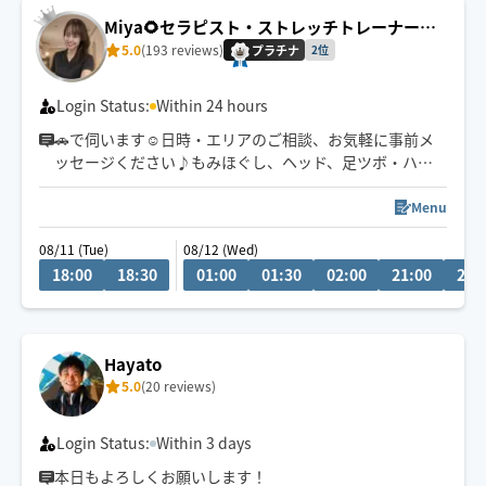
なぜかうまく力が入らない方へ。
Miya🌻セラピスト・ストレッチトレーナー☺️
本来のパフォーマンスに戻るお手伝いをしています。
✨
5.0
(193 reviews)
プラチナ
2位
🌟身体を見極めた施術を心掛け、
同業セラピストからもご指名頂いてます。
Login Status:
Within 24 hours
🚗で伺います☺️日時・エリアのご相談、お気軽に事前メ
ッセージください♪もみほぐし、ヘッド、足ツボ・ハン
ドオイルなどお客様のご要望に合わせてオーダーメイド
施術いたします☺️💪☘️
Menu
ストレッチトレーナーとしての経験を活かし、もみほぐ
08/11 (Tue)
08/12 (Wed)
しでは届かない深層筋までアプローチすることが出来ま
18:00
18:30
01:00
01:30
02:00
21:00
21:
すので終わった後は全身スッキリ💐身も心も癒していき
ます✨片道1.5時間以上の場合180分コースから承ります
🧚‍♀️
Hayato
5.0
(20 reviews)
Login Status:
Within 3 days
本日もよろしくお願いします！