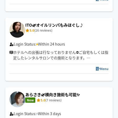
心がけております☺️
予約枠が閉じている場合でも
解放できる可能性がございますので
ITO🌿オイルリンパもみほぐし♪
ご予約前メッセージを通して
5.0
(16 reviews)
お気軽に日時をご相談ください🐑🤍
⚠️メッセージは日時のご相談のみ返信させていただま
す。(◯日◯時〜◯◯周辺)とメッセージいただけると
Login Status:
Within 24 hours
スムーズです😌
ホテルへの出張は行なっておりません⛔️ご自宅もしくは指
定したレンタルサロンでの施術となります。
オイルマッサージが得意です✨
Menu
【対応可能エリア】
京都市(場所によってはお断りします)
亀岡市付近エリア
その他の地域はご相談下さい😊
あらさき🌿横向き施術も可能✨
New
5.0
(7 reviews)
京都市外より出発致しますので
直前ご予約の場合到着時間を
改めてご案内いたします✨
Login Status:
Within 3 days