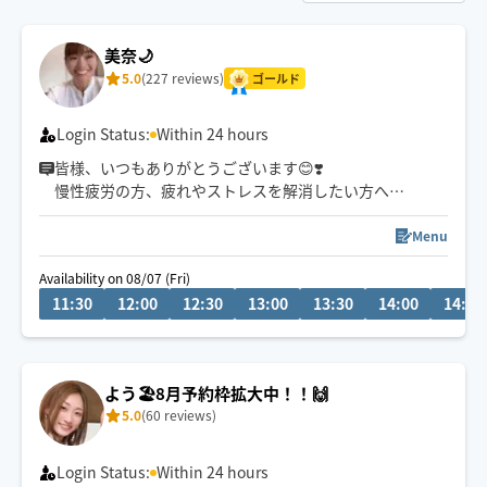
美奈🌙
5.0
(227 reviews)
ゴールド
Login Status:
Within 24 hours
皆様、いつもありがとうございます😊❣️
慢性疲労の方、疲れやストレスを解消したい方へ🤲
1番のおすすめはタイ式です🇹🇭✨
どうぞよろしくお願い申し上げます✨
Menu
Availability on 08/07 (Fri)
【8月の営業日時】
11:30
12:00
12:30
13:00
13:30
14:00
14:30
・7日、8日…9〜21時
⚠️プロフィールご必読頂きますようお願いします🙇‍♀️
よう🏖️8月予約枠拡大中！！🙌
5.0
(60 reviews)
Login Status:
Within 24 hours