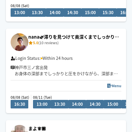
とした圧から優しいタッチまでお客様に合わせてご対応
08/08 (Sat)
いたします。
13:00
13:30
14:00
14:30
15:00
15:30
16:00
nana🌿滞りを見つけて奥深くまでしっかりア
5.0
(10 reviews)
プローチ🐾
Login Status:
Within 24 hours
神戸市三ノ宮出発
お身体の深部までしっかりと圧をかけながら、深部まで
緩めていく施術が得意です☺️
Menu
滞りを見つけて、深いリンパや筋肉に優しくアプローチ
08/08 (Sat)
08/11 (Tue)
します✨
16:30
13:00
13:30
14:00
14:30
15:00
15:
お身体や心が軽くなる感覚を味わっていただけると思い
ます。
強揉みやゆったりなど、その日のお疲れや状態に合わせ
まよ🧚🏽
て、力加減や施術内容も丁寧に調整いたします。