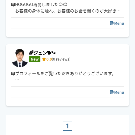
HOGUGU再開しました😊😊
このページをご覧いただきありがとうございます🙇‍♀️
お客様の身体に触れ、お客様のお話を聞くのが大好きで
す✨
Menu
介護の仕事もしておりましたので、身体が思うよに動か
ない方のご利用もお待ちしております🌷
南国生まれの楽観的な性格です。お客様にリラックスし
🌈ジュン🐕️🐾
ていただけるよう、心がけております😊😊
New
0.0
(0 reviews)
プロフィールをご覧いただきありがとうございます。
京都市左京区から車🚙で伺います。
自分で開業している為、ホググでは隙間時間での募集に
Menu
1