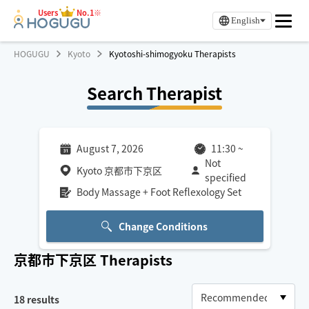
Users
No.1※
English
HOGUGU
Kyoto
Kyotoshi-shimogyoku Therapists
Search Therapist
August 7, 2026
11:30
~
Not
Kyoto 京都市下京区
specified
Body Massage + Foot Reflexology Set
Change Conditions
京都市下京区
Therapists
18
results