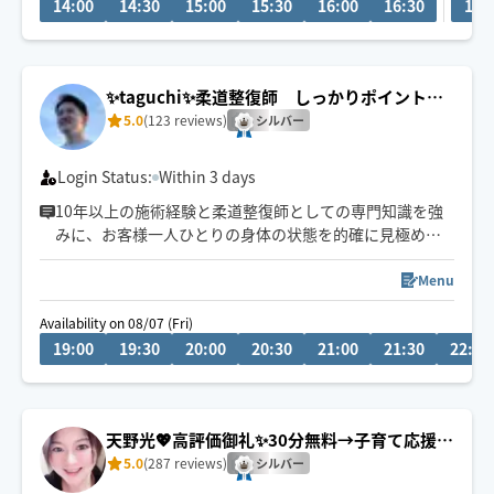
14:00
14:30
15:00
15:30
16:00
16:30
10:
公共交通機関を利用しての移動となります。
東淀川区、又は中央区から出発いたします。
地域によっては90分以上のコースをお願いする場合がご
✨taguchi✨柔道整復師 しっかりポイントに
ざいます。予めご了承ください。
アプローチ
5.0
(123 reviews)
シルバー
Login Status:
Within 3 days
10年以上の施術経験と柔道整復師としての専門知識を強
みに、お客様一人ひとりの身体の状態を的確に見極めた
施術を提供しています。整形外科や接骨院で培った臨床
経験を活かし、特に筋肉の状態や原因を捉えたポイント
Menu
押しを得意としています。身体の変化を実感していただ
Availability on 08/07 (Fri)
ける施術を心がけ、信頼を気築いてきました。
19:00
19:30
20:00
20:30
21:00
21:30
22:00
天野光💖高評価御礼✨30分無料→子育て応援＆
京都駅付近💕
5.0
(287 reviews)
シルバー