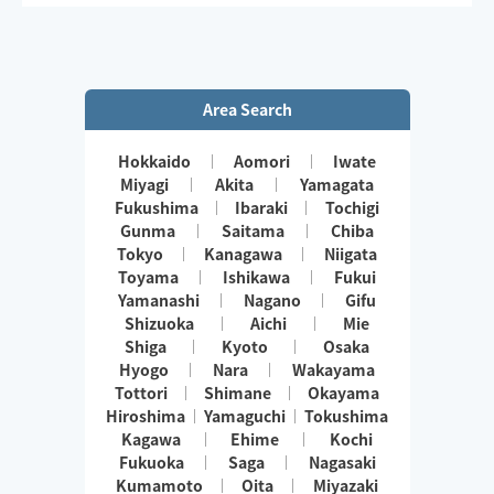
Area Search
Hokkaido
Aomori
Iwate
Miyagi
Akita
Yamagata
Fukushima
Ibaraki
Tochigi
Gunma
Saitama
Chiba
Tokyo
Kanagawa
Niigata
Toyama
Ishikawa
Fukui
Yamanashi
Nagano
Gifu
Shizuoka
Aichi
Mie
Shiga
Kyoto
Osaka
Hyogo
Nara
Wakayama
Tottori
Shimane
Okayama
Hiroshima
Yamaguchi
Tokushima
Kagawa
Ehime
Kochi
Fukuoka
Saga
Nagasaki
Kumamoto
Oita
Miyazaki