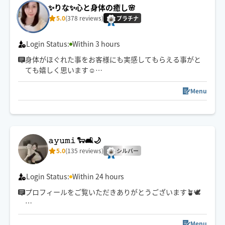
夜間遅い時間も歓迎🕛
✨りな✨心と身体の癒し️🌸
強め弱めお好みの強さに対応します✨
5.0
(378 reviews)
プラチナ
Login Status:
Within 3 hours
身体がほぐれた事をお客様にも実感してもらえる事がと
ても嬉しく思います☺️
凝っている所を詳しく教えてくださりありがとうござい
ます🙇‍♀️
Menu
とても励みになるレビューもありがとうございます🥹✨️
また会えるのを楽しみにしています🍀
𝚊𝚢𝚞𝚖𝚒 🐑🛋️🌙
5.0
(135 reviews)
シルバー
Login Status:
Within 24 hours
プロフィールをご覧いただきありがとうございます🪴🕊️
お客様の日頃のお疲れに
癒しをお届けできるセラピストでありたいと
Menu