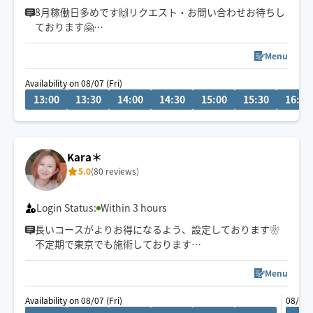
8月稼働日多めです🙌リクエスト・お問い合わせお待ちし
ております🤗
お仕事や日々のお疲れがふっと和らぐ施術💆‍♂️心も身体も
Menu
暖まる時間を過ごせますように🕊️
Availability on 08/07 (Fri)
13:00
13:30
14:00
14:30
15:00
15:30
16:00
＼おすすめ／
👑オイル&もみほぐし120分
首肩腰コリ・全身の重だるさ・ゆったり癒されたい方♪
足先から頭まで全身整う✨すっきり軽いお身体へ
Kara＊
5.0
(80 reviews)
🌿オイル＆もみほぐし90分
忙しい日・軽いお疲れへ。まずはお試し
Login Status:
Within 3 hours
長いコースがよりお得になるよう、設定しております❀
不定期で東京でも施術しております
タイ古式ベースの心地よいリズムと圧で、お客様一人一
Menu
人に合わせた施術を心がけており、
Availability on 08/07 (Fri)
08/08 
心身ともにリラックスしていただけるよう頑張ります❁