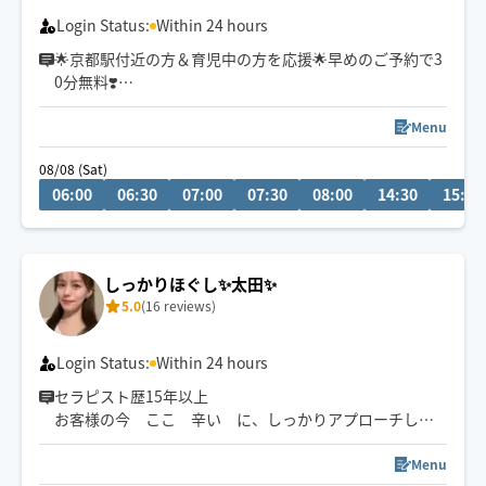
Login Status:
Within 24 hours
🌟京都駅付近の方＆育児中の方を応援🌟早めのご予約で3
0分無料❣️
初めまして。指圧と整体とリバースエイジング(若返り)が
得意なエステティシャンです♪有名人も通われる会員制
Menu
サロンにスカウトされ、勤めておりました。大阪府個人
08/08 (Sat)
ランキング上位実績あり。有名５つ星ホテルのサロン勤
06:00
06:30
07:00
07:30
08:00
14:30
15:00
務(60分・22,000円〜)
高級サロンの癒しを
ホググだけの特別価格💖にてお氣軽にご体感ください🌟
しっかりほぐし✨太田✨
5.0
(16 reviews)
Login Status:
Within 24 hours
セラピスト歴15年以上
お客様の今 ここ 辛い に、しっかりアプローチして
いきます。
もみほぐし、オイル、ストレッチを得意とし、しっかり
Menu