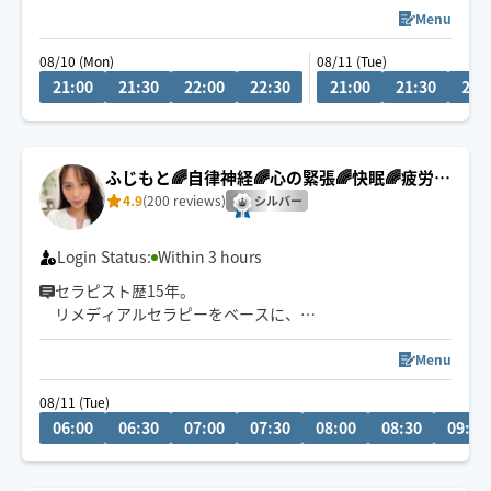
せて頂いております✨
Menu
＊不慣れな分至らない点があるかもれませんが宜しくお
08/10 (Mon)
08/11 (Tue)
願いします
21:00
21:30
22:00
22:30
21:00
21:30
22:
＊直前のご予約はお受け出来かねます。余裕を持ってご
予約をお願いします
＊交通状況、移動状況によりスタート時間が前後する場
合がございます。
ふじもと🌈自律神経🌈心の緊張🌈快眠🌈疲労回
＊予約枠が空いてない場合はチャットにてご相談下さい
復
4.9
(200 reviews)
シルバー
Login Status:
Within 3 hours
セラピスト歴15年。
リメディアルセラピーをベースに、
身体の深部からゆるめながら
自律神経・心の緊張にもアプローチします。
Menu
やさしくしっかり効く💪
08/11 (Tue)
ただ疲れを取るだけじゃなく、
06:00
06:30
07:00
07:30
08:00
08:30
09:00
「力を抜く感覚」を思い出す時間を。
仕事を頑張りたいのに、