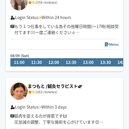
5.0
(56 reviews)
しっかりと一生懸命施術させていただくのではじめての
方も、安心してお任せください。
Login Status:
Within 24 hours
もう１つ仕事をしている為その他曜日時間(〜17時)相談受
付てます💁‍♀️一度ご連絡ください☺️
○ツライ首・肩こり
○背中・腰のハリ
Menu
○脚の疲れむくみ
08/09 (Sun)
○猫背・反り腰
11:00
11:30
12:00
12:30
13:00
13:30
14:00
◇京都市内40分内で駆けつけ🏃‍♀️
◇歴19年
◇シングルサイズの折りたたみ式マッサージベッドを持
まつもと /鍼灸セラピスト🌿
参致します
5.0
(63 reviews)
お忙しい方のスキマ時間に🌈
ホッコリするご褒美タイムを
Login Status:
Within 3 days
身も心もほぐせるよう心がけています🤍
筋肉を捉えるのが得意です🙌
圧加減の調整、丁寧な施術を心がけています😊
鍼灸師なので、解剖学的、医学的根拠に基づいて施術さ