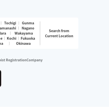
Tochigi
Gunma
amanashi
Nagano
Search from
Nara
Wakayama
Current Location
me
Kochi
Fukuoka
ma
Okinawa
ist Registration
Company