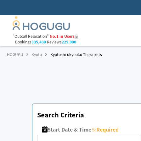
"Outcall Relaxation"
No.1 in Users
※
Bookings
335,439
Reviews
225,090
HOGUGU
Kyoto
Kyotoshi-ukyouku Therapists
Search Criteria
Start Date & Time
※
Required