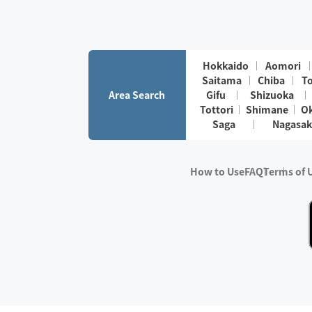
Hokkaido
Aomori
Saitama
Chiba
T
Area Search
Gifu
Shizuoka
Tottori
Shimane
O
Saga
Nagasak
How to Use
FAQ
Terms of 