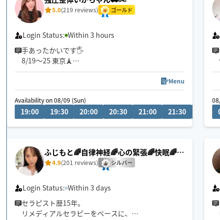
5.0
(219 reviews)
ゴールド
Login Status:
Within 3 hours
手あったかいです🖐️
8/19〜25 東京🗼
枠閉じてる時間でも、可能な限り
お伺いできればと思いますので
Menu
お問い合わせ頂けますと幸いです✨
Availability on 08/09 (Sun)
08
※Wワークのため、お返事遅れる場合がございま
19:00
19:30
20:00
20:30
21:00
21:30
22:00
す。
ふじもと🌈自律神経🌈心の緊張🌈快眠🌈疲
労回復
4.9
(201 reviews)
シルバー
Login Status:
Within 3 days
セラピスト歴15年。
リメディアルセラピーをベースに、