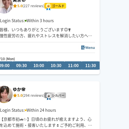
5.0
(227 reviews)
ゴールド
Login Status:
Within 3 hours
皆様、いつもありがとうございます😊❣️
慢性疲労の方、疲れやストレスを解消したい方へ🤲
1番のおすすめはタイ式です🇹🇭✨
どうぞよろしくお願い申し上げます✨
Menu
/10 (Mon)
08/10 (Mon)
【8月の営業日時】
09:00
22:30
09:30
20:00
10:00
20:30
10:30
21:00
11:00
21:30
11:30
12:00
12:3
・10日…9〜18時
・11日…9〜18時
・12日…9〜18時
ゆか🌸
⚠️プロフィールご必読頂きますようお願いします🙇‍♀️
5.0
(294 reviews)
シルバー
Login Status:
Within 24 hours
【京都市初🚗✨】日頃のお疲れが癒えますよう、心
を込めて施術・接客いたします🌷ご予約ご利用、心