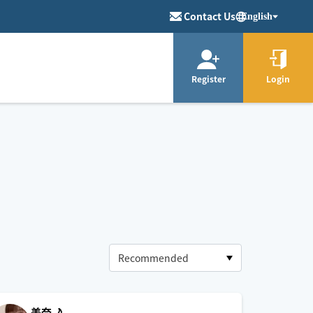
Contact Us
English
Register
Login
美奈🌙