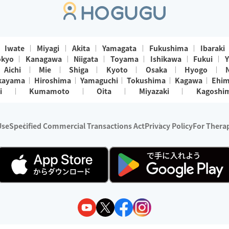
Iwate
Miyagi
Akita
Yamagata
Fukushima
Ibaraki
okyo
Kanagawa
Niigata
Toyama
Ishikawa
Fukui
Y
Aichi
Mie
Shiga
Kyoto
Osaka
Hyogo
kayama
Hiroshima
Yamaguchi
Tokushima
Kagawa
Ehi
i
Kumamoto
Oita
Miyazaki
Kagoshi
Use
Specified Commercial Transactions Act
Privacy Policy
For Therap