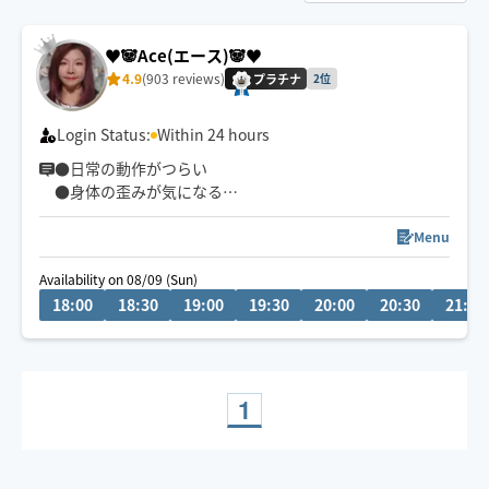
♥️🐼Ace(エース)🐼♥️
4.9
(903 reviews)
プラチナ
2位
Login Status:
Within 24 hours
●日常の動作がつらい
●身体の歪みが気になる
●趣味や仕事のパフォーマンスを良くしたい
どんなお悩みにも真摯に向き合い身体の痛みや不調、お
Menu
客様の気になる所をその場しのぎではなく"根本"から対
Availability on 08/09 (Sun)
応させて頂きます
18:00
18:30
19:00
19:30
20:00
20:30
21:00
眼精疲労
ストレートネック
慢性的な肩こり腰痛
足の浮腫み
1
末端冷え性
お客様の身体に合った施術でメニューをご提案させて頂