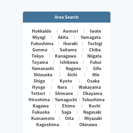
きます👏
小さなお子さまやペットが居るお宅も歓迎です🐶😺
Area Search
Hokkaido
Aomori
Iwate
Miyagi
Akita
Yamagata
Fukushima
Ibaraki
Tochigi
Gunma
Saitama
Chiba
Tokyo
Kanagawa
Niigata
Toyama
Ishikawa
Fukui
Yamanashi
Nagano
Gifu
Shizuoka
Aichi
Mie
Shiga
Kyoto
Osaka
Hyogo
Nara
Wakayama
Tottori
Shimane
Okayama
Hiroshima
Yamaguchi
Tokushima
Kagawa
Ehime
Kochi
Fukuoka
Saga
Nagasaki
Kumamoto
Oita
Miyazaki
Kagoshima
Okinawa