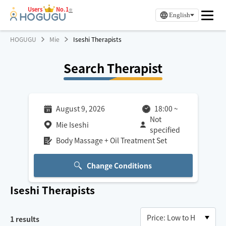
Users
No.1
※
English
HOGUGU
Mie
Iseshi Therapists
Search Therapist
August 9, 2026
18:00
~
Not
Mie Iseshi
specified
Body Massage + Oil Treatment Set
Change Conditions
Iseshi
Therapists
1
results