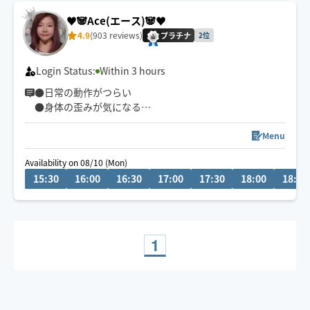
♥️🐼Ace(エース)🐼♥️
4.9
(903 reviews)
プラチナ
2位
Login Status:
Within 3 hours
●日常の動作がつらい
●身体の歪みが気になる
●趣味や仕事のパフォーマンスを良くしたい
どんなお悩みにも真摯に向き合い身体の痛みや不調、お
Menu
客様の気になる所をその場しのぎではなく"根本"から対
Availability on 08/10 (Mon)
応させて頂きます
15:30
16:00
16:30
17:00
17:30
18:00
18:30
眼精疲労
ストレートネック
慢性的な肩こり腰痛
足の浮腫み
1
末端冷え性
お客様の身体に合った施術でメニューをご提案させて頂
きます👏