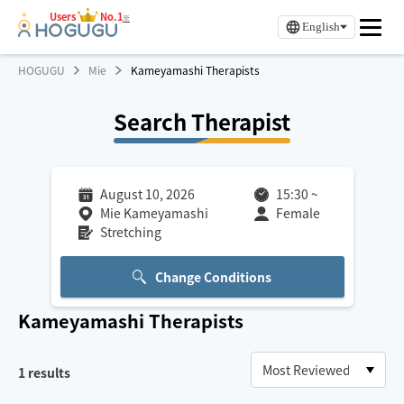
Users
No.1
※
English
HOGUGU
Mie
Kameyamashi Therapists
Search Therapist
August 10, 2026
15:30
~
Mie Kameyamashi
Female
Stretching
Change Conditions
Kameyamashi
Therapists
1
results