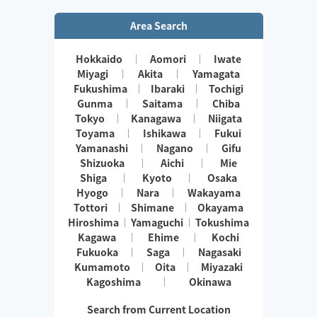
小さなお子さまやペットが居るお宅も歓迎です🐶😺
Area Search
Hokkaido
Aomori
Iwate
Miyagi
Akita
Yamagata
Fukushima
Ibaraki
Tochigi
Gunma
Saitama
Chiba
Tokyo
Kanagawa
Niigata
Toyama
Ishikawa
Fukui
Yamanashi
Nagano
Gifu
Shizuoka
Aichi
Mie
Shiga
Kyoto
Osaka
Hyogo
Nara
Wakayama
Tottori
Shimane
Okayama
Hiroshima
Yamaguchi
Tokushima
Kagawa
Ehime
Kochi
Fukuoka
Saga
Nagasaki
Kumamoto
Oita
Miyazaki
Kagoshima
Okinawa
Search from Current Location