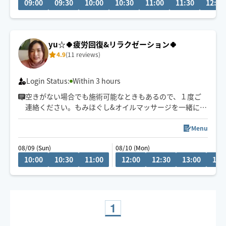
09:00
09:30
10:00
10:30
11:00
11:30
12:00
『じっくり・ねっとり』が特徴なバリニーズトリートメ
ント🪷
ココでしか受けれないトリートメントをお客様一人一人
yu☆🍀疲労回復&リラクゼーション🍀
に合わせた手技で癒します👐
4.9
(11 reviews)
もちろん男性、外国の方も大歓迎です✨
🚗県外のお客様は高速代別途頂いております。
Login Status:
Within 3 hours
空きがない場合でも施術可能なときもあるので、１度ご
連絡ください。もみほぐし&オイルマッサージを一緒にさ
れるとコリも浮腫みもとれてスッキリするのでオススメ
ですよ～(^-^)/１人１人に寄り添う施術を心掛けていま
Menu
す。宜しくお願いいたします！県外の方は高速代別途い
08/09 (Sun)
08/10 (Mon)
ただいております。新規のお客様は県内最終受付22時、
10:00
10:30
11:00
12:00
12:30
13:00
13:
県外21時まで。リピート様はなるべくご希望沿えるよう
に勤めます。できる限りになります。
1