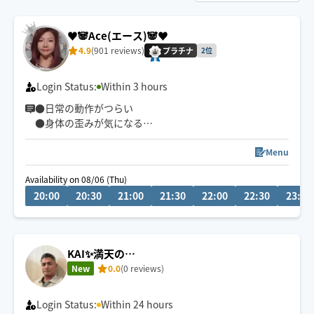
♥️🐼Ace(エース)🐼♥️
4.9
(901 reviews)
プラチナ
2位
Login Status:
Within 3 hours
●日常の動作がつらい
●身体の歪みが気になる
●趣味や仕事のパフォーマンスを良くしたい
どんなお悩みにも真摯に向き合い身体の痛みや不調、お
Menu
客様の気になる所をその場しのぎではなく"根本"から対
Availability on 08/06 (Thu)
応させて頂きます
20:00
20:30
21:00
21:30
22:00
22:30
23:00
眼精疲労
ストレートネック
慢性的な肩こり腰痛
KAI✨満天の…
足の浮腫み
New
0.0
(0 reviews)
末端冷え性
お客様の身体に合った施術でメニューをご提案させて頂
Login Status:
Within 24 hours