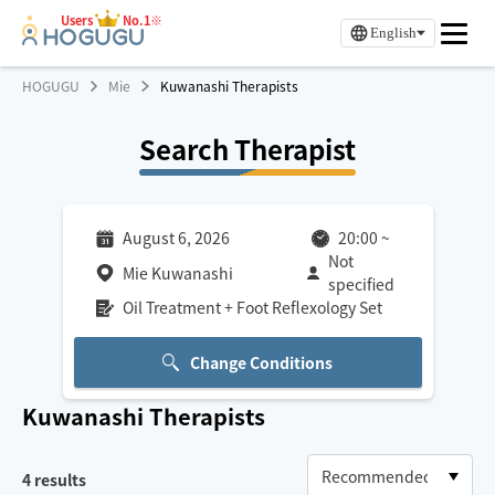
Users
No.1※
English
HOGUGU
Mie
Kuwanashi Therapists
Search Therapist
August 6, 2026
20:00
~
Not
Mie Kuwanashi
specified
Oil Treatment + Foot Reflexology Set
Change Conditions
Kuwanashi
Therapists
4
results