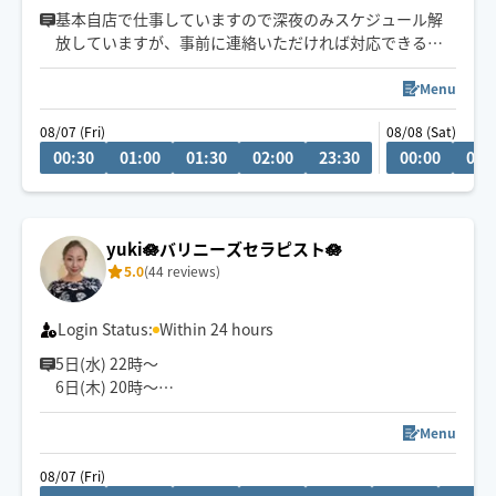
きます👏
基本自店で仕事していますので深夜のみスケジュール解
放していますが、事前に連絡いただければ対応できる日
小さなお子さまやペットが居るお宅も歓迎です🐶😺
もあります
Menu
08/07 (Fri)
08/08 (Sat)
00:30
01:00
01:30
02:00
23:30
00:00
00:
yuki🪷バリニーズセラピスト🪷
5.0
(44 reviews)
Login Status:
Within 24 hours
5日(水) 22時〜
6日(木) 20時〜
空きございます。
空いてないお日にち、お時間でもメッセージ頂けますと
Menu
調整できる場合もあります✨
08/07 (Fri)
お気軽にメッセージください🎀