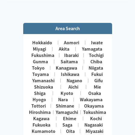
Area Search
Hokkaido
Aomori
Iwate
Miyagi
Akita
Yamagata
Fukushima
Ibaraki
Tochigi
Gunma
Saitama
Chiba
Tokyo
Kanagawa
Niigata
Toyama
Ishikawa
Fukui
Yamanashi
Nagano
Gifu
Shizuoka
Aichi
Mie
Shiga
Kyoto
Osaka
Hyogo
Nara
Wakayama
Tottori
Shimane
Okayama
Hiroshima
Yamaguchi
Tokushima
Kagawa
Ehime
Kochi
Fukuoka
Saga
Nagasaki
Kumamoto
Oita
Miyazaki