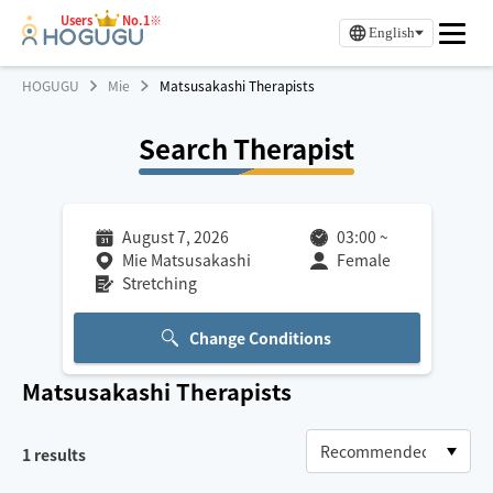
Users
No.1※
English
HOGUGU
Mie
Matsusakashi Therapists
Search Therapist
August 7, 2026
03:00
~
Mie Matsusakashi
Female
Stretching
Change Conditions
Matsusakashi
Therapists
1
results