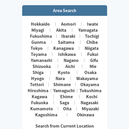
小さなお子さまやペットが居るお宅も歓迎です🐶😺
Area Search
Hokkaido
Aomori
Iwate
Miyagi
Akita
Yamagata
Fukushima
Ibaraki
Tochigi
Gunma
Saitama
Chiba
Tokyo
Kanagawa
Niigata
Toyama
Ishikawa
Fukui
Yamanashi
Nagano
Gifu
Shizuoka
Aichi
Mie
Shiga
Kyoto
Osaka
Hyogo
Nara
Wakayama
Tottori
Shimane
Okayama
Hiroshima
Yamaguchi
Tokushima
Kagawa
Ehime
Kochi
Fukuoka
Saga
Nagasaki
Kumamoto
Oita
Miyazaki
Kagoshima
Okinawa
Search from Current Location