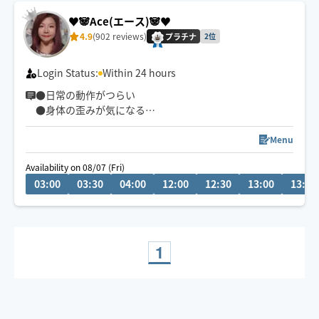
♥️🐼Ace(エース)🐼♥️
4.9
(902 reviews)
プラチナ
2位
Login Status:
Within 24 hours
●日常の動作がつらい
●身体の歪みが気になる
●趣味や仕事のパフォーマンスを良くしたい
どんなお悩みにも真摯に向き合い身体の痛みや不調、お
Menu
客様の気になる所をその場しのぎではなく"根本"から対
Availability on 08/07 (Fri)
応させて頂きます
03:00
03:30
04:00
12:00
12:30
13:00
13:30
眼精疲労
ストレートネック
慢性的な肩こり腰痛
足の浮腫み
1
末端冷え性
お客様の身体に合った施術でメニューをご提案させて頂
きます👏