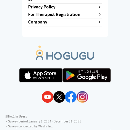
Privacy Policy
For Therapist Registration
Company
※No.1 in Users
・Survey period:
January 1, 2024 - December 31, 2025
・Survey conducted by:
Wedia Inc.