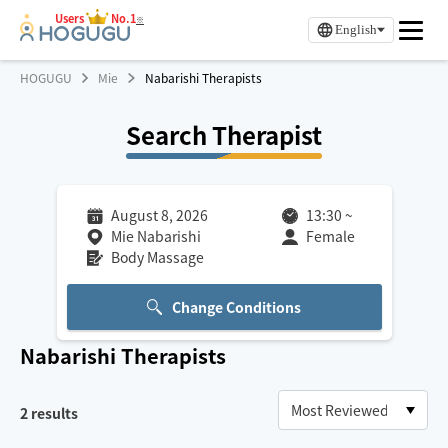
Users
No.1
※
English
HOGUGU
Mie
Nabarishi Therapists
Search Therapist
August 8, 2026
13:30
~
Mie Nabarishi
Female
Body Massage
Change Conditions
Nabarishi
Therapists
2
results