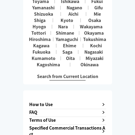
Toyama
Ishikawa
Fukui
Yamanashi
Nagano
Gifu
Shizuoka
Aichi
Mie
Shiga
Kyoto
Osaka
Hyogo
Nara
Wakayama
Tottori
Shimane
Okayama
Hiroshima
Yamaguchi
Tokushima
Kagawa
Ehime
Kochi
Fukuoka
Saga
Nagasaki
Kumamoto
Oita
Miyazaki
Kagoshima
Okinawa
Search from Current Location
How to Use
FAQ
Terms of Use
Specified Commercial Transactions A
ct