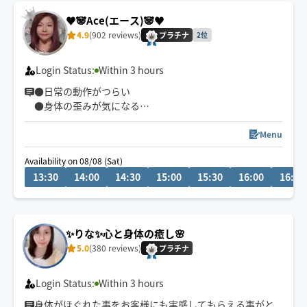
♥️🐼Ace(エース)🐼♥️
4.9
(902 reviews)
プラチナ
2位
Login Status:
Within 3 hours
●日常の動作がつらい
●身体の歪みが気になる
●趣味や仕事のパフォーマンスを良くしたい
どんなお悩みにも真摯に向き合い身体の痛みや不調、お
Menu
客様の気になる所をその場しのぎではなく"根本"から対
Availability on 08/08 (Sat)
応させて頂きます
13:30
14:00
14:30
15:00
15:30
16:00
16:30
眼精疲労
ストレートネック
慢性的な肩こり腰痛
✨りな✨心と身体の癒し️🌸
足の浮腫み
5.0
(380 reviews)
末端冷え性
プラチナ
お客様の身体に合った施術でメニューをご提案させて頂
Login Status:
Within 3 hours
きます👏
身体がほぐれた事をお客様にも実感してもらえる事がと