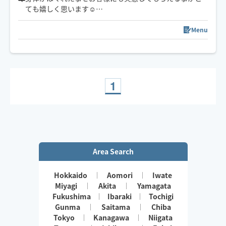
ても嬉しく思います☺️
小さなお子さまやペットが居るお宅も歓迎です🐶😺
凝っている所を詳しく教えてくださりありがとうござい
ます🙇‍♀️
Menu
とても励みになるレビューもありがとうございます🥹✨️
また会えるのを楽しみにしています🍀
1
Area Search
Hokkaido
Aomori
Iwate
Miyagi
Akita
Yamagata
Fukushima
Ibaraki
Tochigi
Gunma
Saitama
Chiba
Tokyo
Kanagawa
Niigata