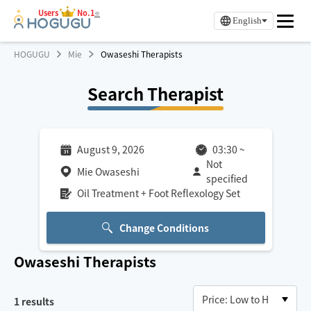
Users
No.1
※
English
HOGUGU
Mie
Owaseshi Therapists
Search Therapist
August 9, 2026
03:30
~
Not
Mie Owaseshi
specified
Oil Treatment + Foot Reflexology Set
Change Conditions
Owaseshi
Therapists
1
results