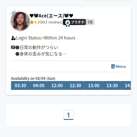
♥️🐼Ace(エース)🐼♥️
4.9
(903 reviews)
プラチナ
2位
Login Status:
Within 24 hours
●日常の動作がつらい
●身体の歪みが気になる
●趣味や仕事のパフォーマンスを良くしたい
どんなお悩みにも真摯に向き合い身体の痛みや不調、お
Menu
客様の気になる所をその場しのぎではなく"根本"から対
Availability on 08/09 (Sun)
応させて頂きます
03:30
04:00
12:00
12:30
13:00
13:30
14:00
眼精疲労
ストレートネック
慢性的な肩こり腰痛
足の浮腫み
1
末端冷え性
お客様の身体に合った施術でメニューをご提案させて頂