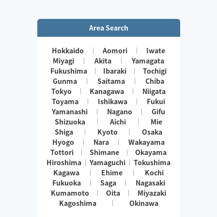
きます👏
小さなお子さまやペットが居るお宅も歓迎です🐶😺
Area Search
Hokkaido
Aomori
Iwate
Miyagi
Akita
Yamagata
Fukushima
Ibaraki
Tochigi
Gunma
Saitama
Chiba
Tokyo
Kanagawa
Niigata
Toyama
Ishikawa
Fukui
Yamanashi
Nagano
Gifu
Shizuoka
Aichi
Mie
Shiga
Kyoto
Osaka
Hyogo
Nara
Wakayama
Tottori
Shimane
Okayama
Hiroshima
Yamaguchi
Tokushima
Kagawa
Ehime
Kochi
Fukuoka
Saga
Nagasaki
Kumamoto
Oita
Miyazaki
Kagoshima
Okinawa