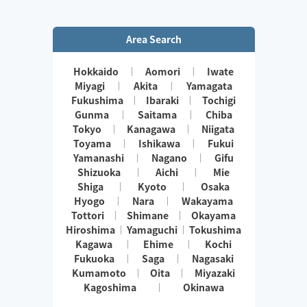
きます👏
小さなお子さまやペットが居るお宅も歓迎です🐶😺
Area Search
Hokkaido
Aomori
Iwate
Miyagi
Akita
Yamagata
Fukushima
Ibaraki
Tochigi
Gunma
Saitama
Chiba
Tokyo
Kanagawa
Niigata
Toyama
Ishikawa
Fukui
Yamanashi
Nagano
Gifu
Shizuoka
Aichi
Mie
Shiga
Kyoto
Osaka
Hyogo
Nara
Wakayama
Tottori
Shimane
Okayama
Hiroshima
Yamaguchi
Tokushima
Kagawa
Ehime
Kochi
Fukuoka
Saga
Nagasaki
Kumamoto
Oita
Miyazaki
Kagoshima
Okinawa