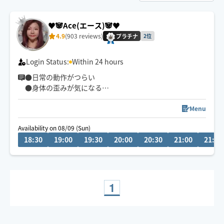
♥️🐼Ace(エース)🐼♥️
4.9
(903 reviews)
プラチナ
2位
Login Status:
Within 24 hours
●日常の動作がつらい
●身体の歪みが気になる
●趣味や仕事のパフォーマンスを良くしたい
どんなお悩みにも真摯に向き合い身体の痛みや不調、お
Menu
客様の気になる所をその場しのぎではなく"根本"から対
Availability on 08/09 (Sun)
応させて頂きます
18:30
19:00
19:30
20:00
20:30
21:00
21:30
眼精疲労
ストレートネック
慢性的な肩こり腰痛
足の浮腫み
1
末端冷え性
お客様の身体に合った施術でメニューをご提案させて頂