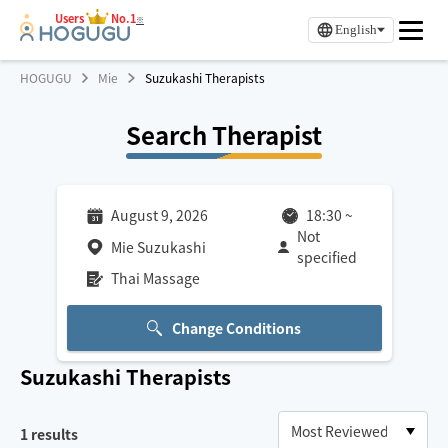
Users
No.1
※
English
HOGUGU
Mie
Suzukashi Therapists
Search Therapist
August 9, 2026
18:30
~
Not
Mie Suzukashi
specified
Thai Massage
Change Conditions
Suzukashi
Therapists
1
results