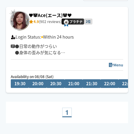
♥️🐼Ace(エース)🐼♥️
4.9
(902 reviews)
プラチナ
2位
Login Status:
Within 24 hours
●日常の動作がつらい
●身体の歪みが気になる
●趣味や仕事のパフォーマンスを良くしたい
どんなお悩みにも真摯に向き合い身体の痛みや不調、お
Menu
客様の気になる所をその場しのぎではなく"根本"から対
Availability on 08/08 (Sat)
応させて頂きます
19:30
20:00
20:30
21:00
21:30
22:00
22:30
眼精疲労
ストレートネック
慢性的な肩こり腰痛
足の浮腫み
1
末端冷え性
お客様の身体に合った施術でメニューをご提案させて頂