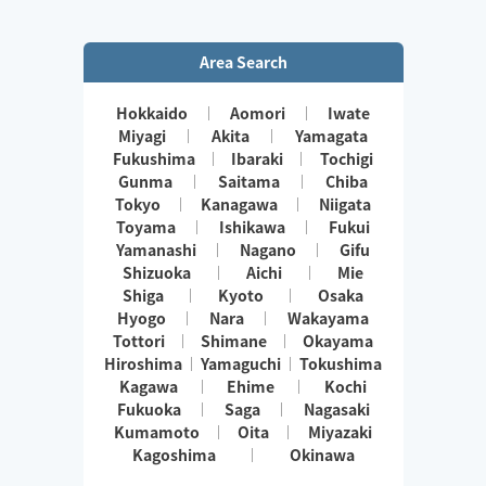
きます👏
小さなお子さまやペットが居るお宅も歓迎です🐶😺
Area Search
Hokkaido
Aomori
Iwate
Miyagi
Akita
Yamagata
Fukushima
Ibaraki
Tochigi
Gunma
Saitama
Chiba
Tokyo
Kanagawa
Niigata
Toyama
Ishikawa
Fukui
Yamanashi
Nagano
Gifu
Shizuoka
Aichi
Mie
Shiga
Kyoto
Osaka
Hyogo
Nara
Wakayama
Tottori
Shimane
Okayama
Hiroshima
Yamaguchi
Tokushima
Kagawa
Ehime
Kochi
Fukuoka
Saga
Nagasaki
Kumamoto
Oita
Miyazaki
Kagoshima
Okinawa