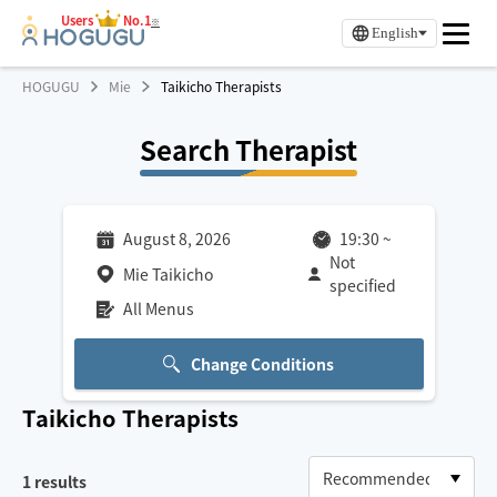
Users
No.1
※
English
HOGUGU
Mie
Taikicho Therapists
Search Therapist
August 8, 2026
19:30
~
Not
Mie Taikicho
specified
All Menus
Change Conditions
Taikicho
Therapists
1
results