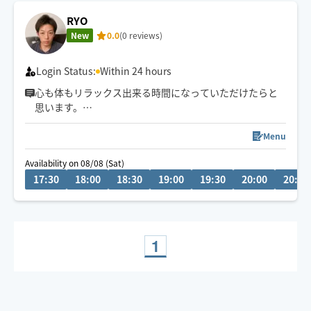
RYO
New
0.0
(0 reviews)
Login Status:
Within 24 hours
心も体もリラックス出来る時間になっていただけたらと
思います。
気軽な気楽なリラクゼーションを意識しています。しっ
かり今の状況を伺ってから癒しの時間にできたらと思い
Menu
ます。
Availability on 08/08 (Sat)
カレンダーに入っていなくてもリクエスト頂けたら可能
17:30
18:00
18:30
19:00
19:30
20:00
20:30
な日もありますので是非気兼ねなく依頼してみてくださ
い。
オイルを使ったリラクゼーションも可能ですのでお伝え
ください。
1