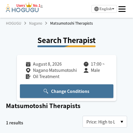
Users
No.1
※
English
HOGUGU
Nagano
Matsumotoshi Therapists
Search Therapist
August 8, 2026
17:00
~
Nagano Matsumotoshi
Male
Oil Treatment
Change Conditions
Matsumotoshi
Therapists
1
results