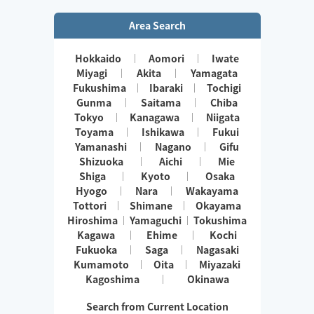
Area Search
Hokkaido
Aomori
Iwate
Miyagi
Akita
Yamagata
Fukushima
Ibaraki
Tochigi
Gunma
Saitama
Chiba
Tokyo
Kanagawa
Niigata
Toyama
Ishikawa
Fukui
Yamanashi
Nagano
Gifu
Shizuoka
Aichi
Mie
Shiga
Kyoto
Osaka
Hyogo
Nara
Wakayama
Tottori
Shimane
Okayama
Hiroshima
Yamaguchi
Tokushima
Kagawa
Ehime
Kochi
Fukuoka
Saga
Nagasaki
Kumamoto
Oita
Miyazaki
Kagoshima
Okinawa
Search from Current Location