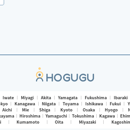
Iwate
Miyagi
Akita
Yamagata
Fukushima
Ibaraki
okyo
Kanagawa
Niigata
Toyama
Ishikawa
Fukui
Y
Aichi
Mie
Shiga
Kyoto
Osaka
Hyogo
kayama
Hiroshima
Yamaguchi
Tokushima
Kagawa
Ehi
i
Kumamoto
Oita
Miyazaki
Kagoshi