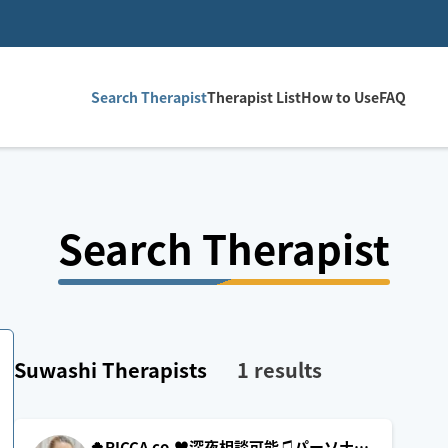
Search Therapist
Therapist List
How to Use
FAQ
Search Therapist
Suwashi
Therapists
1
results
🍀RICCA co.♥️‬深夜相談可能♫パーソナル