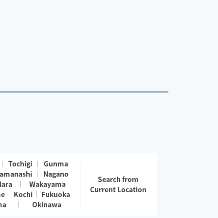
Tochigi
Gunma
amanashi
Nagano
Search from
Nara
Wakayama
Current Location
me
Kochi
Fukuoka
ma
Okinawa