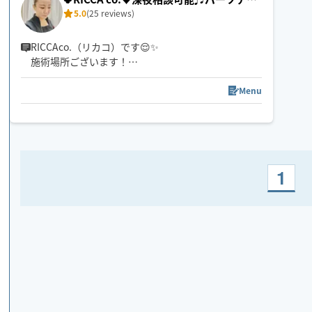
5.0
(25 reviews)
セラピー🍀
RICCAco.（リカコ）です😌✨
施術場所ございます！
※対応エリア外も近郊可能🙆‍♀️深夜早朝ご予約＆延長
可能です！
Menu
まずはご予約を！笑
※ 22時以降は90分〜お願いします🙇‍♀️
お客さまのためのスペシャルなアロマオイルや揉み
ほぐしでオリジナルメソッドの極上時間🌹✨
1
※オイルではなくローション乳液使用の場合がござ
います。予めご了承ください😌
※出発地は異なる場合がございます。