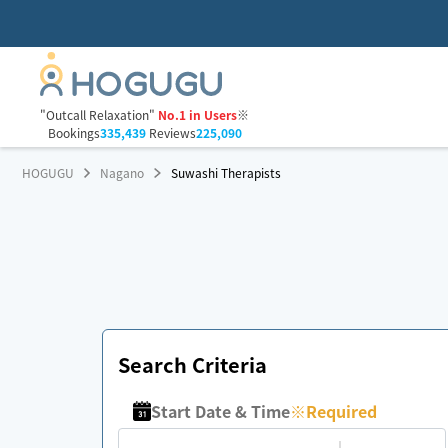
"Outcall Relaxation"
No.1 in Users
※
Bookings
335,439
Reviews
225,090
HOGUGU
Nagano
Suwashi Therapists
Search Criteria
Start Date & Time
※
Required