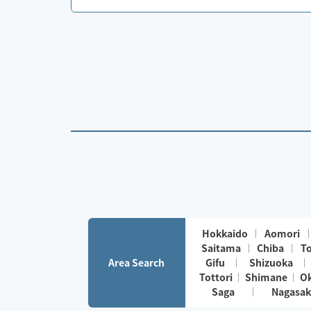
Hokkaido
Aomori
Saitama
Chiba
T
Area Search
Gifu
Shizuoka
Tottori
Shimane
O
Saga
Nagasak