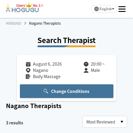
Users
No.1※
English
HOGUGU
Nagano Therapists
Search Therapist
August 6, 2026
20:00
~
Nagano
Male
Body Massage
Change Conditions
Nagano
Therapists
3
results