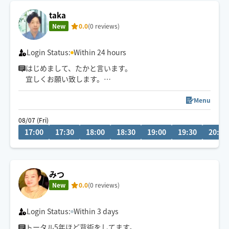
taka
New
0.0
(0 reviews)
Login Status:
Within 24 hours
はじめまして、たかと言います。
宜しくお願い致します。
🚙主に松本市、上田市にて対応しています。
お気軽にご連絡くださいませ。
Menu
お待ちしております。😊
08/07 (Fri)
☕️カレンダーにない日もお気軽にご連絡ください。
17:00
17:30
18:00
18:30
19:00
19:30
20:00
みつ
New
0.0
(0 reviews)
Login Status:
Within 3 days
トータル5年ほど背術をしてます。