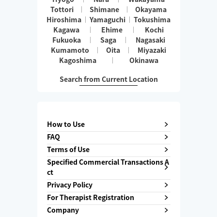
Tottori
Shimane
Okayama
Hiroshima
Yamaguchi
Tokushima
Kagawa
Ehime
Kochi
Fukuoka
Saga
Nagasaki
Kumamoto
Oita
Miyazaki
Kagoshima
Okinawa
Search from Current Location
How to Use
FAQ
Terms of Use
Specified Commercial Transactions A
ct
Privacy Policy
For Therapist Registration
Company