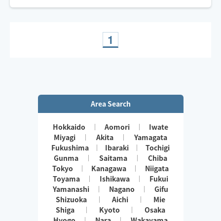
い。
オイルを使ったリラクゼーションも可能ですのでお伝え
ください。
1
Area Search
Hokkaido
Aomori
Iwate
Miyagi
Akita
Yamagata
Fukushima
Ibaraki
Tochigi
Gunma
Saitama
Chiba
Tokyo
Kanagawa
Niigata
Toyama
Ishikawa
Fukui
Yamanashi
Nagano
Gifu
Shizuoka
Aichi
Mie
Shiga
Kyoto
Osaka
Hyogo
Nara
Wakayama