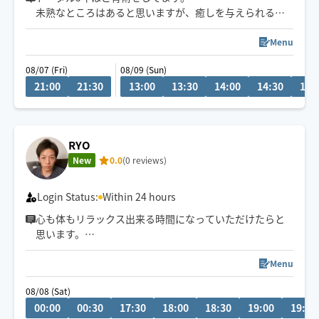
未熟なところはあると思いますが、癒しを与えられる様
努めさせていただきます。
Menu
08/07 (Fri)
08/09 (Sun)
21:00
21:30
13:00
13:30
14:00
14:30
15:
RYO
New
0.0
(0 reviews)
Login Status:
Within 24 hours
心も体もリラックス出来る時間になっていただけたらと
思います。
気軽な気楽なリラクゼーションを意識しています。しっ
かり今の状況を伺ってから癒しの時間にできたらと思い
Menu
ます。
08/08 (Sat)
カレンダーに入っていなくてもリクエスト頂けたら可能
00:00
00:30
17:30
18:00
18:30
19:00
19:30
な日もありますので是非気兼ねなく依頼してみてくださ