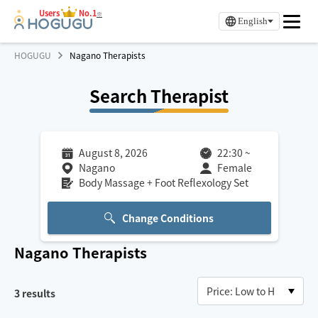
Users
No.1
※
English
HOGUGU
Nagano Therapists
Search Therapist
August 8, 2026
22:30
~
Nagano
Female
Body Massage + Foot Reflexology Set
Change Conditions
Nagano
Therapists
3
results