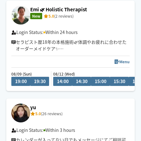
Emi 🌿 Holistic Therapist
New
5.0
(2 reviews)
Login Status:
Within 24 hours
セラピスト歴18年の本格施術🌿体調やお疲れに合わせた
オーダーメイドケア✨
高崎市・群馬県内、軽井沢エリアのホテル・別荘、ご自
Menu
宅、埼玉県、東京への出張致します🚘
08/09 (Sun)
08/12 (Wed)
19:00
19:30
14:00
14:30
15:00
15:30
16:
男性おひとりさま、ご夫婦、ペアは3h〜大歓迎！
高崎から車で移動致しますので、2時間前までにご予約頂
けると幸いです。
yu
5.0
(26 reviews)
Login Status:
Within 3 hours
カレンダーが入ってない日でもメッセージにてご相談可