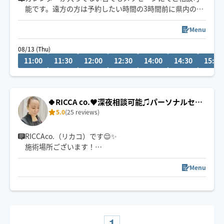
能です。遠方の方は予約したい時間の3時間前に県内の方
は2時間前にリクエストお願いします。月によって活動エ
リアが異なりますので、あらかじめご確認の上リクエス
Menu
トをお願いいたします。
08/13 (Thu)
施術中にスマートフォンを閲覧はご遠慮ください。
11:00
11:30
12:00
12:30
14:00
14:30
15:00
お客様の要望を聞きながら、最善に目指します。
🍀RICCA co.♥️‬深夜相談可能♫パーソナルセラ
5.0
(25 reviews)
ピー🍀
RICCAco.（リカコ）です😌✨
施術場所ございます！
※対応エリア外も近郊可能🙆‍♀️深夜早朝ご予約＆延長可能
です！
Menu
まずはご予約を！笑
※ 22時以降は90分〜お願いします🙇‍♀️
お客さまのためのスペシャルなアロマオイルや揉みほぐ
しでオリジナルメソッドの極上時間🌹✨
1