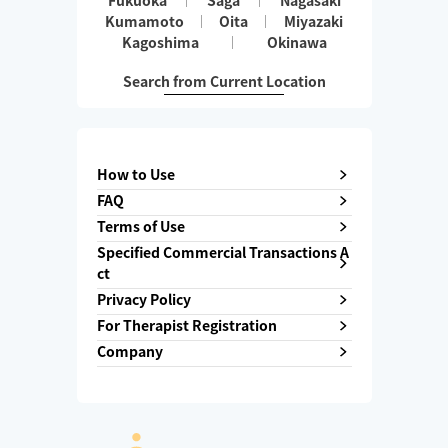
Fukuoka
Saga
Nagasaki
Kumamoto
Oita
Miyazaki
Kagoshima
Okinawa
Search from Current Location
How to Use
FAQ
Terms of Use
Specified Commercial Transactions A
ct
Privacy Policy
For Therapist Registration
Company