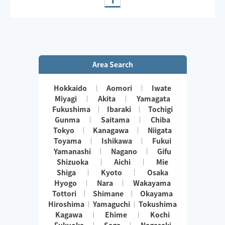
※オイルではなくローション乳液使用の場合がございま
す。予めご了承ください😌
※出発地は異なる場合がございます。
Area Search
Hokkaido
Aomori
Iwate
Miyagi
Akita
Yamagata
Fukushima
Ibaraki
Tochigi
Gunma
Saitama
Chiba
Tokyo
Kanagawa
Niigata
Toyama
Ishikawa
Fukui
Yamanashi
Nagano
Gifu
Shizuoka
Aichi
Mie
Shiga
Kyoto
Osaka
Hyogo
Nara
Wakayama
Tottori
Shimane
Okayama
Hiroshima
Yamaguchi
Tokushima
Kagawa
Ehime
Kochi