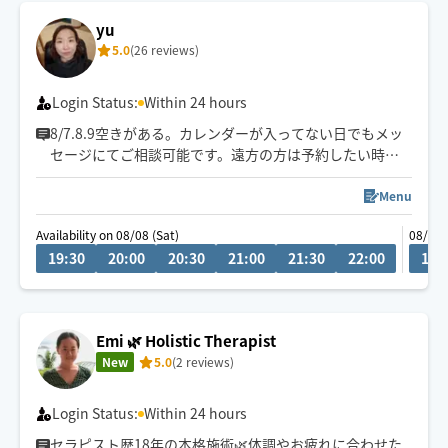
yu
5.0
(26 reviews)
Login Status:
Within 24 hours
8/7.8.9空きがある。カレンダーが入ってない日でもメッ
セージにてご相談可能です。遠方の方は予約したい時間
の3時間前に県内の方は2時間前にリクエストお願いしま
す。月によって活動エリアが異なりますので、あらかじめ
Menu
ご確認の上リクエストをお願いいたします。
Availability on 08/08 (Sat)
08/13 
施術中にスマートフォンを閲覧はご遠慮ください。
19:30
20:00
20:30
21:00
21:30
22:00
11:
お客様の要望を聞きながら、最善に目指します。
Emi 🌿 Holistic Therapist
New
5.0
(2 reviews)
Login Status:
Within 24 hours
セラピスト歴18年の本格施術🌿体調やお疲れに合わせた