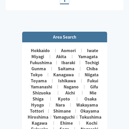
※オイルではなくローション乳液使用の場合がございま
す。予めご了承ください😌
※出発地は異なる場合がございます。
Area Search
Hokkaido
Aomori
Iwate
Miyagi
Akita
Yamagata
Fukushima
Ibaraki
Tochigi
Gunma
Saitama
Chiba
Tokyo
Kanagawa
Niigata
Toyama
Ishikawa
Fukui
Yamanashi
Nagano
Gifu
Shizuoka
Aichi
Mie
Shiga
Kyoto
Osaka
Hyogo
Nara
Wakayama
Tottori
Shimane
Okayama
Hiroshima
Yamaguchi
Tokushima
Kagawa
Ehime
Kochi