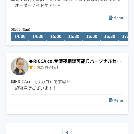
オーダーメイドケア✨
高崎市・群馬県内、軽井沢エリアのホテル・別荘、ご自
Menu
宅、埼玉県、東京への出張致します🚘
08/09 (Sun)
14:00
14:30
15:00
15:30
16:00
16:30
17:00
男性おひとりさま、ご夫婦、ペアは3h〜大歓迎！
高崎から車で移動致しますので、2時間前までにご予約頂
けると幸いです。
🍀RICCA co.♥️‬深夜相談可能♫パーソナルセラ
5.0
(25 reviews)
ピー🍀
RICCAco.（リカコ）です😌✨
施術場所ございます！
※対応エリア外も近郊可能🙆‍♀️深夜早朝ご予約＆延長可能
です！
Menu
まずはご予約を！笑
※ 22時以降は90分〜お願いします🙇‍♀️
お客さまのためのスペシャルなアロマオイルや揉みほぐ
しでオリジナルメソッドの極上時間🌹✨
1