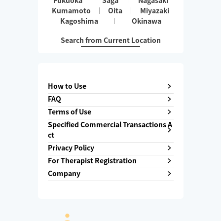
Fukuoka
Saga
Nagasaki
Kumamoto
Oita
Miyazaki
Kagoshima
Okinawa
Search from Current Location
How to Use
FAQ
Terms of Use
Specified Commercial Transactions A
ct
Privacy Policy
For Therapist Registration
Company