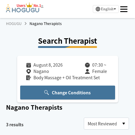
Users
No.1
※
English
HOGUGU
Nagano Therapists
Search Therapist
August 8, 2026
07:30
~
Nagano
Female
Body Massage + Oil Treatment Set
Change Conditions
Nagano
Therapists
3
results