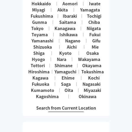
Hokkaido
Aomori
Iwate
Miyagi
Akita
Yamagata
Fukushima
Ibaraki
Tochigi
Gunma
Saitama
Chiba
Tokyo
Kanagawa
Niigata
Toyama
Ishikawa
Fukui
Yamanashi
Nagano
Gifu
Shizuoka
Aichi
Mie
Shiga
Kyoto
Osaka
Hyogo
Nara
Wakayama
Tottori
Shimane
Okayama
Hiroshima
Yamaguchi
Tokushima
Kagawa
Ehime
Kochi
Fukuoka
Saga
Nagasaki
Kumamoto
Oita
Miyazaki
Kagoshima
Okinawa
Search from Current Location