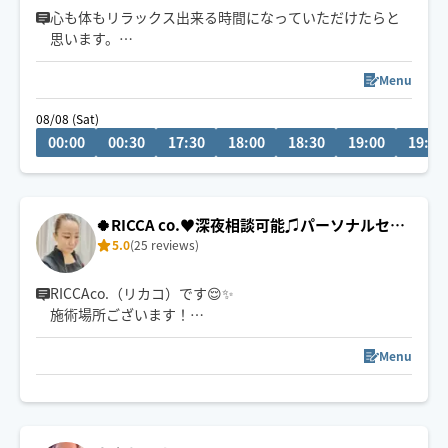
心も体もリラックス出来る時間になっていただけたらと
思います。
気軽な気楽なリラクゼーションを意識しています。しっ
かり今の状況を伺ってから癒しの時間にできたらと思い
Menu
ます。
08/08 (Sat)
カレンダーに入っていなくてもリクエスト頂けたら可能
00:00
00:30
17:30
18:00
18:30
19:00
19:30
な日もありますので是非気兼ねなく依頼してみてくださ
い。
オイルを使ったリラクゼーションも可能ですのでお伝え
ください。
🍀RICCA co.♥️‬深夜相談可能♫パーソナルセラ
5.0
(25 reviews)
ピー🍀
RICCAco.（リカコ）です😌✨
施術場所ございます！
※対応エリア外も近郊可能🙆‍♀️深夜早朝ご予約＆延長可能
です！
Menu
まずはご予約を！笑
※ 22時以降は90分〜お願いします🙇‍♀️
お客さまのためのスペシャルなアロマオイルや揉みほぐ