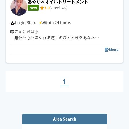
あやか＊オイルトリートメント
しでオリジナルメソッドの極上時間🌹✨
New
5.0
(7 reviews)
※オイルではなくローション乳液使用の場合がございま
す。予めご了承ください😌
※出発地は異なる場合がございます。
Login Status:
Within 24 hours
こんにちは♪
身体も心もほぐれる癒しのひとときをあなへ。
忙しい日々の中“明日からもまた頑張ろう”
Menu
そう思っていただけるように、
真心込めて皆様の心身に寄り添い
施術させていただきます😌
どうぞよろしくお願いいたします✨
1
Area Search