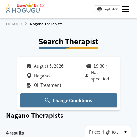
Users
No.1※
English
HOGUGU
Nagano Therapists
Search Therapist
August 6, 2026
19:30
~
Not
Nagano
specified
Oil Treatment
Change Conditions
Nagano
Therapists
4
results