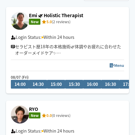
Emi 🌿 Holistic Therapist
New
5.0
(2 reviews)
Login Status:
Within 24 hours
セラピスト歴18年の本格施術🌿体調やお疲れに合わせた
オーダーメイドケア✨
高崎市・群馬県内近郊、軽井沢エリアのホテル・別荘、
Menu
ご自宅、埼玉県、東京への出張実績ございます🚘
08/07 (Fri)
14:00
14:30
15:00
15:30
16:00
16:30
17:00
男性おひとりさま、ご夫婦、ペアは3h〜大歓迎！
RYO
New
0.0
(0 reviews)
Login Status:
Within 24 hours