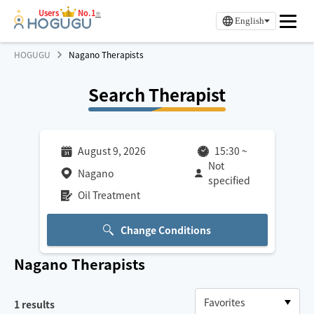
Users
No.1
※
English
HOGUGU
Nagano Therapists
Search Therapist
August 9, 2026
15:30
~
Not
Nagano
specified
Oil Treatment
Change Conditions
Nagano
Therapists
1
results