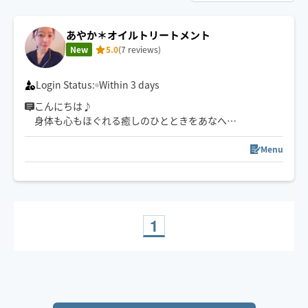
あやか＊オイルトリートメント
New
5.0
(7 reviews)
Login Status:
Within 3 days
こんにちは♪
身体も心もほぐれる癒しのひとときをあなへ。
忙しい日々の中“明日からもまた頑張ろう”
Menu
そう思っていただけるように、
真心込めて皆様の心身に寄り添い
施術させていただきます😌
どうぞよろしくお願いいたします✨
1