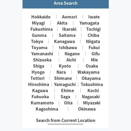
Area Search
Hokkaido
Aomori
Iwate
Miyagi
Akita
Yamagata
Fukushima
Ibaraki
Tochigi
Gunma
Saitama
Chiba
Tokyo
Kanagawa
Niigata
Toyama
Ishikawa
Fukui
Yamanashi
Nagano
Gifu
Shizuoka
Aichi
Mie
Shiga
Kyoto
Osaka
Hyogo
Nara
Wakayama
Tottori
Shimane
Okayama
Hiroshima
Yamaguchi
Tokushima
Kagawa
Ehime
Kochi
Fukuoka
Saga
Nagasaki
Kumamoto
Oita
Miyazaki
Kagoshima
Okinawa
Search from Current Location