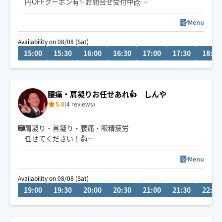
円OFFクーポン有✨お問合せ受付中📩
チャットからもお気軽にお声掛けください。施術中は遅
Menu
くなる場合ございますが、必ず返信致します💬
Availability on 08/08 (Sat)
15:00
15:30
16:00
16:30
17:00
17:30
18:00
医学知識を基にお一人お一人丁寧に施術させて頂きま
す。
肩こり/腰痛/不眠等お気軽にご相談下さい😊
腰痛・肩凝りお任せあれ👍 しんや
5.0
(4 reviews)
肩凝り・首凝り・腰痛・眼精疲労
任せてください！👍
仕事で疲れたあなたの身体を弱圧から強圧まで！希望の
Menu
圧加減に合わせて最高のひと時をご提供いたいます🙇‍♂️
Availability on 08/08 (Sat)
19:00
19:30
20:00
20:30
21:00
21:30
22:00