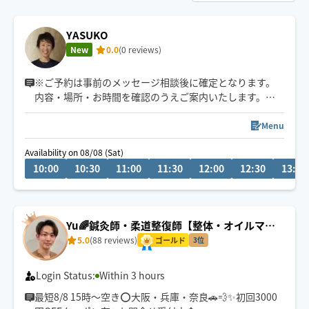
YASUKO
New
0.0
(0 reviews)
※ご予約は事前のメッセージ相談後に確定となります。
内容・場所・お時間を確認のうえご案内いたします。
女性専用。
ゆっくり丁寧に、今のお身体に合わせた施術を心がけて
Menu
います。強さの調整もお気軽にお伝えください。
Availability on 08/08 (Sat)
10:00
10:30
11:00
11:30
12:00
12:30
13:00
Yu🌈鍼灸師・柔道整復師【整体・オイルマッ
サージ・フット】
5.0
(88 reviews)
ゴールド
3位
Login Status:
Within 3 hours
最短8/8 15時〜空き⭕️大阪・兵庫・奈良🚗💨✨初回3000