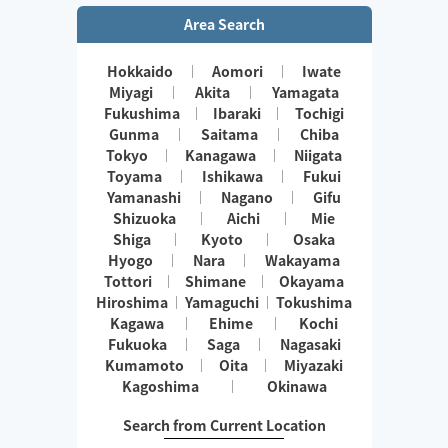
Area Search
Hokkaido
Aomori
Iwate
Miyagi
Akita
Yamagata
Fukushima
Ibaraki
Tochigi
Gunma
Saitama
Chiba
Tokyo
Kanagawa
Niigata
Toyama
Ishikawa
Fukui
Yamanashi
Nagano
Gifu
Shizuoka
Aichi
Mie
Shiga
Kyoto
Osaka
Hyogo
Nara
Wakayama
Tottori
Shimane
Okayama
Hiroshima
Yamaguchi
Tokushima
Kagawa
Ehime
Kochi
Fukuoka
Saga
Nagasaki
Kumamoto
Oita
Miyazaki
Kagoshima
Okinawa
Search from Current Location