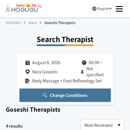
Users
No.1
※
English
HOGUGU
Nara
Goseshi Therapists
Search Therapist
August 8, 2026
06:00
~
Not
Nara Goseshi
specified
Body Massage + Foot Reflexology Set
Change Conditions
Goseshi
Therapists
4
results