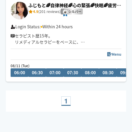
ふじもと🌈自律神経🌈心の緊張🌈快眠🌈疲労回
復
4.9
(201 reviews)
シルバー
Login Status:
Within 24 hours
セラピスト歴15年。
リメディアルセラピーをベースに、
身体の深部からゆるめながら
自律神経・心の緊張にもアプローチします。
Menu
やさしくしっかり効く💪
08/11 (Tue)
ただ疲れを取るだけじゃなく、
06:00
06:30
07:00
07:30
08:00
08:30
09:00
「力を抜く感覚」を思い出す時間を。
仕事を頑張りたいのに、
なぜかうまく力が入らない方へ。
本来のパフォーマンスに戻るお手伝いをしています。
1
🌟身体を見極めた施術を心掛け、
同業セラピストからもご指名頂いてます。