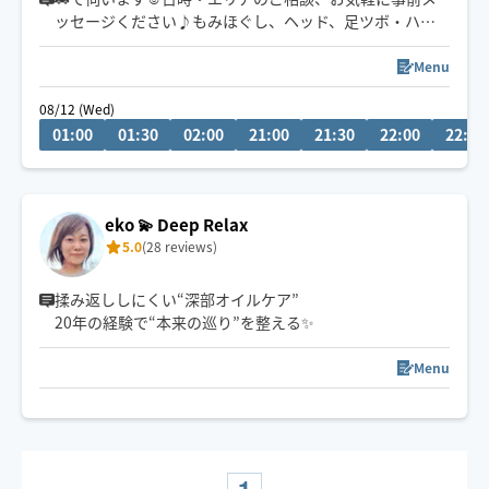
ッセージください♪もみほぐし、ヘッド、足ツボ・ハン
ドオイルなどお客様のご要望に合わせてオーダーメイド
施術いたします☺️💪☘️
Menu
ストレッチトレーナーとしての経験を活かし、もみほぐ
08/12 (Wed)
しでは届かない深層筋までアプローチすることが出来ま
01:00
01:30
02:00
21:00
21:30
22:00
22:30
すので終わった後は全身スッキリ💐身も心も癒していき
ます✨片道1.5時間以上の場合180分コースから承ります
🧚‍♀️
eko 💫 Deep Relax
5.0
(28 reviews)
揉み返ししにくい“深部オイルケア”
20年の経験で“本来の巡り”を整える✨
Menu