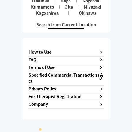
Fukuoka
Saga
Nagasaki
Kumamoto
Oita
Miyazaki
Kagoshima
Okinawa
Search from Current Location
How to Use
FAQ
Terms of Use
Specified Commercial Transactions A
ct
Privacy Policy
For Therapist Registration
Company