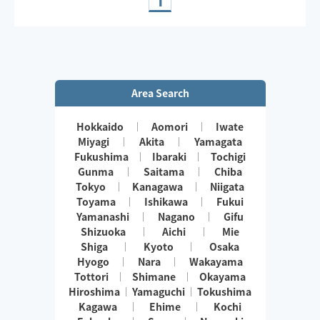
1
Area Search
Hokkaido
Aomori
Iwate
Miyagi
Akita
Yamagata
Fukushima
Ibaraki
Tochigi
Gunma
Saitama
Chiba
Tokyo
Kanagawa
Niigata
Toyama
Ishikawa
Fukui
Yamanashi
Nagano
Gifu
Shizuoka
Aichi
Mie
Shiga
Kyoto
Osaka
Hyogo
Nara
Wakayama
Tottori
Shimane
Okayama
Hiroshima
Yamaguchi
Tokushima
Kagawa
Ehime
Kochi