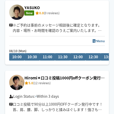
YASUKO
New
0.0
(0 reviews)
※ご予約は事前のメッセージ相談後に確定となります。
内容・場所・お時間を確認のうえご案内いたします。
女性専用。
ゆっくり丁寧に、今のお身体に合わせた施術を心がけて
Menu
います。強さの調整もお気軽にお伝えください。
08/10 (Mon)
10:00
10:30
11:00
11:30
12:00
12:30
13:00
Hiromi✴︎口コミ投稿1000円offクーポン発行
5.0
(12 reviews)
中！
Login Status:
Within 3 days
口コミ投稿で90分以上1000円OFFクーポン発行中です！
首、肩、腰、脚、しっかりと揉みほぐします！強さもお