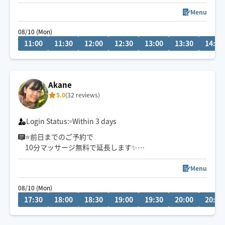
好みありましたら都度お申し付け下さいね♪
平日は17時まで当日予約OK
Menu
※日曜日、祝日の当日予約はお受けしておりません🙇‍♀️
08/10 (Mon)
※平日の当日予約の場合、一度ご希望のお時間にご予約
11:00
11:30
12:00
12:30
13:00
13:30
14:00
頂き、チャットにてお時間ご相談させて下さい。
Akane
5.0
(32 reviews)
Login Status:
Within 3 days
⭐️前日までのご予約で
10分マッサージ無料で延長します✨
エリア外・ご希望の予約枠がない時はメッセージにてご
Menu
相談ください🙆‍♀️可能な限りで対応させて頂きます⭕️
08/10 (Mon)
17:30
18:00
18:30
19:00
19:30
20:00
20:30