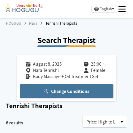
Users
No.1
※
English
HOGUGU
Nara
Tenrishi Therapists
Search Therapist
August 8, 2026
23:00
~
Nara Tenrishi
Female
Body Massage + Oil Treatment Set
Change Conditions
Tenrishi
Therapists
6
results