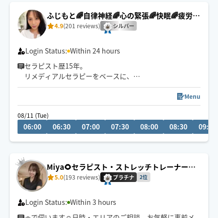
ふじもと🌈自律神経🌈心の緊張🌈快眠🌈疲労回
復
4.9
(201 reviews)
シルバー
Login Status:
Within 24 hours
セラピスト歴15年。
リメディアルセラピーをベースに、
身体の深部からゆるめながら
自律神経・心の緊張にもアプローチします。
Menu
やさしくしっかり効く💪
08/11 (Tue)
ただ疲れを取るだけじゃなく、
06:00
06:30
07:00
07:30
08:00
08:30
09:00
「力を抜く感覚」を思い出す時間を。
仕事を頑張りたいのに、
なぜかうまく力が入らない方へ。
Miya🌻セラピスト・ストレッチトレーナー☺️
本来のパフォーマンスに戻るお手伝いをしています。
✨
5.0
(193 reviews)
プラチナ
2位
🌟身体を見極めた施術を心掛け、
同業セラピストからもご指名頂いてます。
Login Status:
Within 3 hours
🚗で伺います☺️日時・エリアのご相談、お気軽に事前メ